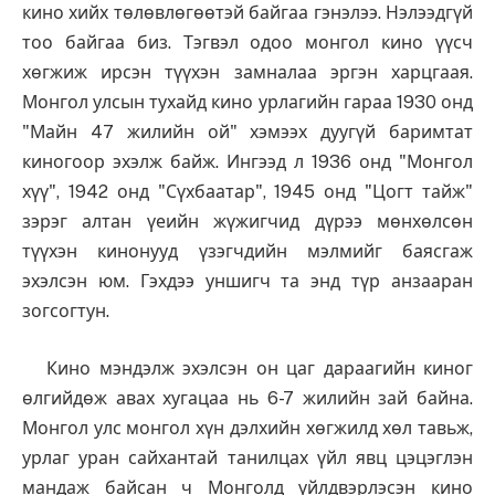
кино хийх төлөвлөгөөтэй байгаа гэнэлээ. Нэлээдгүй
тоо байгаа биз. Тэгвэл одоо монгол кино үүсч
хөгжиж ирсэн түүхэн замналаа эргэн харцгаая.
Монгол улсын тухайд кино урлагийн гараа 1930 онд
"Майн 47 жилийн ой" хэмээх дуугүй баримтат
киногоор эхэлж байж. Ингээд л 1936 онд "Монгол
хүү", 1942 онд "Сүхбаатар", 1945 онд "Цогт тайж"
зэрэг алтан үеийн жүжигчид дүрээ мөнхөлсөн
түүхэн кинонууд үзэгчдийн мэлмийг баясгаж
эхэлсэн юм. Гэхдээ уншигч та энд түр анзааран
зогсогтун.
Кино мэндэлж эхэлсэн он цаг дараагийн киног
өлгийдөж авах хугацаа нь 6-7 жилийн зай байна.
Монгол улс монгол хүн дэлхийн хөгжилд хөл тавьж,
урлаг уран сайхантай танилцах үйл явц цэцэглэн
мандаж байсан ч Монголд үйлдвэрлэсэн кино