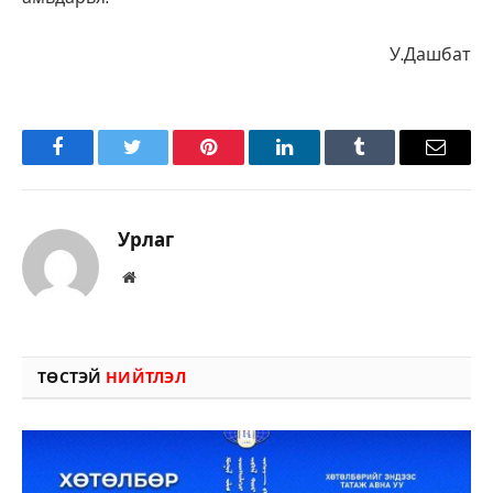
У.Дашбат
Facebook
Twitter
Pinterest
LinkedIn
Tumblr
Имэйл
Урлаг
Вэбсайт
ТӨСТЭЙ
НИЙТЛЭЛ