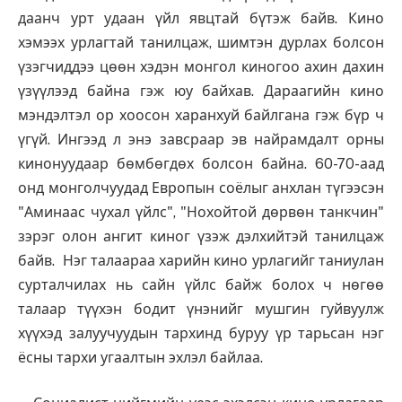
даанч урт удаан үйл явцтай бүтэж байв. Кино
хэмээх урлагтай танилцаж, шимтэн дурлах болсон
үзэгчиддээ цөөн хэдэн монгол киногоо ахин дахин
үзүүлээд байна гэж юу байхав. Дараагийн кино
мэндэлтэл ор хоосон харанхуй байлгана гэж бүр ч
үгүй. Ингээд л энэ завсраар эв найрамдалт орны
кинонуудаар бөмбөгдөх болсон байна. 60-70-аад
онд монголчуудад Европын соёлыг анхлан түгээсэн
"Аминаас чухал үйлс", "Нохойтой дөрвөн танкчин"
зэрэг олон ангит киног үзэж дэлхийтэй танилцаж
байв. Нэг талаараа харийн кино урлагийг таниулан
сурталчилах нь сайн үйлс байж болох ч нөгөө
талаар түүхэн бодит үнэнийг мушгин гуйвуулж
хүүхэд залуучуудын тархинд буруу үр тарьсан нэг
ёсны тархи угаалтын эхлэл байлаа.