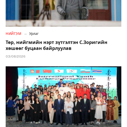
НИЙГЭМ
Урлаг
Төр, нийгмийн нэрт зүтгэлтэн С.Зоригийн
хөшөөг буцаан байрлуулав
03/08/2026