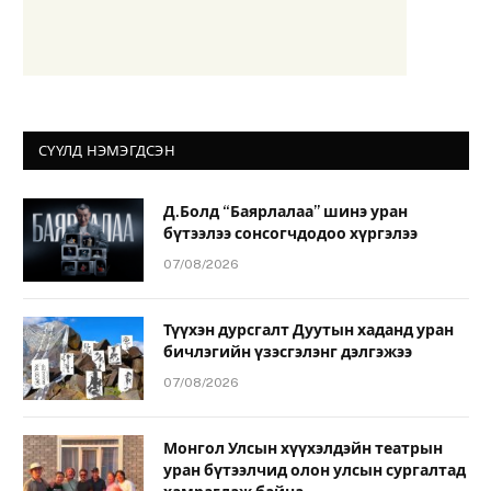
СҮҮЛД НЭМЭГДСЭН
Д.Болд “Баярлалаа” шинэ уран
бүтээлээ сонсогчдодоо хүргэлээ
07/08/2026
Түүхэн дурсгалт Дуутын хаданд уран
бичлэгийн үзэсгэлэнг дэлгэжээ
07/08/2026
Монгол Улсын хүүхэлдэйн театрын
уран бүтээлчид олон улсын сургалтад