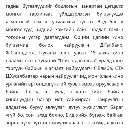
гадны бүтээлүүдийг бодлогын чанартай цэгцэлж
монгол тархинаас үйлдвэрлэсэн бүтээлүүдээ
дэмжээсэй хэмээн уриалахыг хүслээ. Энд бас л
монголчууд бидний хамгийн сайн чаддаг тамын
тогооны үлгэр давтагдана. Орчин цагийн кино
бүтээгчид болох найруулагч Д.Галбаяр,
Ж.Сэнгэдорж, Пусаны олон улсын 18 дахь кино
наадмын нэр хүндтэй “Шинэ давалгаа” уралдааны
тэргүүн байрын шагналт найруулагч С.Бямба, СТА
Ц.Хүсэлбаатар нарын найруулагчид монголын кино
урлагийн ертөнцөд үнэтэй хувь нэмрээ оруулсаар л
байна. Тэгээд ч сүүлд нээлтээ хийж байгаа
кинонуудын чанар илт сайжирсан, найруулгын
алдаагүй, буруу эвлүүлэг, дутуу жүжиглэлт бараг
үгүй болсон гэхэд болно. Бид хийж бүтээж байгаа,
зорьж хүсч, зүтгэж тэмүүлж яваа нэгнээ бид элдвээр