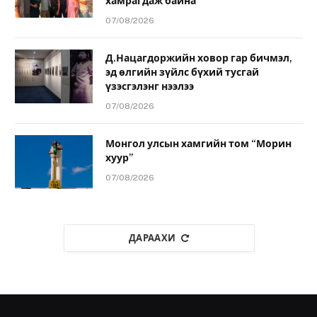
хамрагдаж байна
07/08/2026
Д.Нацагдоржийн ховор гар бичмэл,
эд өлгийн зүйлс бүхий тусгай
үзэсгэлэнг нээлээ
07/08/2026
Монгол улсын хамгийн том “Морин
хуур”
07/08/2026
ДАРААХИ