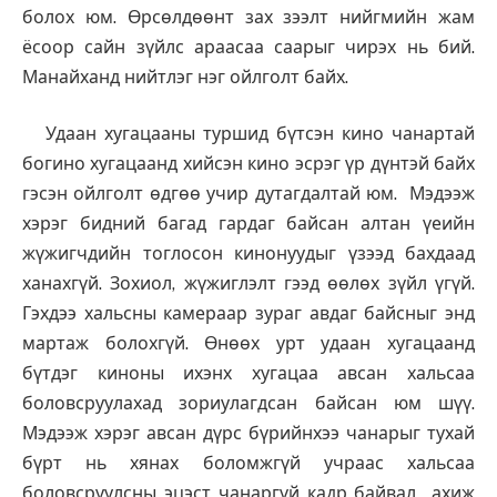
болох юм. Өрсөлдөөнт зах зээлт нийгмийн жам
ёсоор сайн зүйлс араасаа саарыг чирэх нь бий.
Манайханд нийтлэг нэг ойлголт байх.
Удаан хугацааны туршид бүтсэн кино чанартай
богино хугацаанд хийсэн кино эсрэг үр дүнтэй байх
гэсэн ойлголт өдгөө учир дутагдалтай юм. Мэдээж
хэрэг бидний багад гардаг байсан алтан үеийн
жүжигчдийн тоглосон кинонуудыг үзээд бахдаад
ханахгүй. Зохиол, жүжиглэлт гээд өөлөх зүйл үгүй.
Гэхдээ хальсны камераар зураг авдаг байсныг энд
мартаж болохгүй. Өнөөх урт удаан хугацаанд
бүтдэг киноны ихэнх хугацаа авсан хальсаа
боловсруулахад зориулагдсан байсан юм шүү.
Мэдээж хэрэг авсан дүрс бүрийнхээ чанарыг тухай
бүрт нь хянах боломжгүй учраас хальсаа
боловсруулсны эцэст чанаргүй кадр байвал ахиж