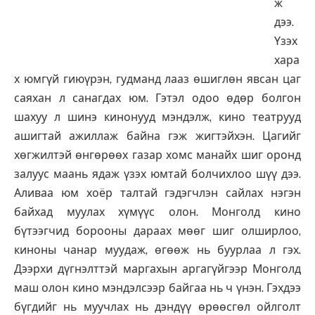
ж
дээ.
Үзэх
хара
х юмгүй гиюүрэн, гудманд лааз өшиглөн явсан цаг
саяхан л санагдах юм. Гэтэл одоо өдөр болгон
шахуу л шинэ кинонууд мэндэлж, кино театрууд
ашигтай ажиллаж байна гэж жигтэйхэн. Цагийг
хөгжилтэй өнгөрөөх газар хомс манайх шиг оронд
залуус маань ядаж үзэх юмтай болчихлоо шүү дээ.
Аливаа юм хоёр талтай гэдэгчлэн сайлах нэгэн
байхад муулах хүмүүс олон. Монголд кино
бүтээгчид борооны дараах мөөг шиг олширлоо,
киноны чанар муудаж, өгөөж нь буурлаа л гэх.
Дээрхи дүгнэлттэй маргахын аргагүйгээр Монголд
маш олон кино мэндэлсээр байгаа нь ч үнэн. Гэхдээ
бүгдийг нь муучлах нь дэндүү өрөөсгөл ойлголт