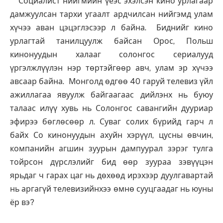
Социалист нийгмийн үеэс эхэлсэн кино урлагаар
дамжуулсан тархи угаалт ардчилсан нийгэмд улам
хүчээ аван цэцэглэсээр л байна. Биднийг кино
урлагтай танилцуулж байсан Орос, Польш
кинонуудын халааг солонгос сериалууд
үргэлжлүүлэн нэр төртэйгөөр авч, улам эр хүчээ
авсаар байна. Монголд өдгөө 40 гаруй телевиз үйл
ажиллагаа явуулж байгаагаас дийлэнх нь буюу
талаас илүү хувь нь Солонгос савангийн дууриар
эфирээ бөглөсөөр л. Суваг солих бүрийд гарч л
байх Со кинонуудын ахуйн хэрүүл, цусны өвчин,
компанийн агшин зуурын дампуурал зэрэг тулга
тойрсон дүрслэлийг бид өөр зуураа зэвүүцэн
ярьдаг ч гарах цаг нь дөхөөд ирэхээр дуулгавартай
нь аргагүй телевизийнхээ өмнө сууцгаадаг нь юуны
ёр вэ?