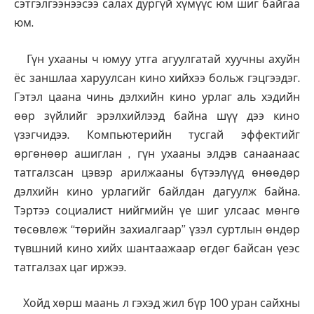
сэтгэлгээнээсээ салах дургүй хүмүүс юм шиг байгаа
юм.
Гүн ухааны ч юмуу утга агуулгатай хуучны ахуйн
ёс заншлаа харуулсан кино хийхээ больж гэцгээдэг.
Гэтэл цаана чинь дэлхийн кино урлаг аль хэдийн
өөр зүйлийг эрэлхийлээд байна шүү дээ кино
үзэгчидээ. Компьютерийн тусгай эффектийг
өргөнөөр ашиглан , гүн ухааны элдэв санаанаас
татгалзсан цэвэр арилжааны бүтээлүүд өнөөдөр
дэлхийн кино урлагийг байлдан дагуулж байна.
Тэртээ социалист нийгмийн үе шиг улсаас мөнгө
төсөвлөж “төрийн захиалгаар” үзэл суртлын өндөр
түвшний кино хийх шантаажаар өгдөг байсан үеэс
татгалзах цаг иржээ.
Хойд хөрш маань л гэхэд жил бүр 100 уран сайхны