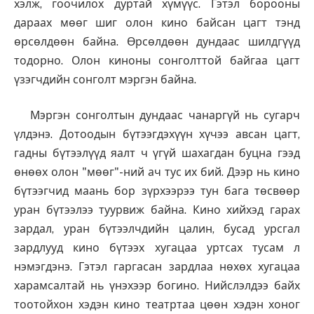
хэлж, гоочилох дуртай хүмүүс. Гэтэл борооны
дараах мөөг шиг олон кино байсан цагт тэнд
өрсөлдөөн байна. Өрсөлдөөн дундаас шилдгүүд
тодорно. Олон киноны сонголттой байгаа цагт
үзэгчдийн сонголт мэргэн байна.
Мэргэн сонголтын дундаас чанаргүй нь сугарч
үлдэнэ. Дотоодын бүтээгдэхүүн хүчээ авсан цагт,
гадны бүтээлүүд яалт ч үгүй шахагдан буцна гээд
өнөөх олон "мөөг"-ний ач тус их бий. Дээр нь кино
бүтээгчид маань бор зүрхээрээ тун бага төсвөөр
уран бүтээлээ туурвиж байна. Кино хийхэд гарах
зардал, уран бүтээлчдийн цалин, бусад урсгал
зардлууд кино бүтээх хугацаа уртсах тусам л
нэмэгдэнэ. Гэтэл гаргасан зардлаа нөхөх хугацаа
харамсалтай нь үнэхээр богино. Нийслэлдээ байх
тоотойхон хэдэн кино театртаа цөөн хэдэн хоног