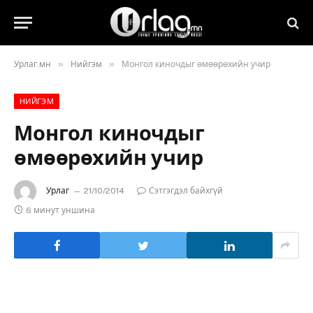
»
»
Урлаг.мн
Нийгэм
Монгол киночдыг өмөөрөхийн учир
НИЙГЭМ
Монгол киночдыг
өмөөрөхийн учир
Урлаг
21/10/2014
Сэтгэгдэл байхгүй
6 минут уншина