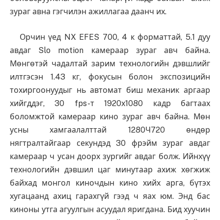
зураг авна гэгчилэн ажиллагаа даанч их.
Орчин үед NX EFES 700, 4 к форматтай, 5.1 дуу
авдаг Slo motion камераар зураг авч байна.
Мөнгөтэй чадалтай зарим технологийн дэвшлийг
илтгэсэн 1.43 кг, фокусын болон экспозицийн
тохиргоонуудыг нь автомат биш механик аргаар
хийгддэг, 30 fps-т 1920х1080 кадр багтаах
боломжтой камераар кино зураг авч байна. Мөн
усны хамгаалалттай 1280Ч720 өндөр
нягтралтайгаар секундэд 30 фрэйм зураг авдаг
камераар ч усан доорх зургийг авдаг болж. Ийнхүү
технологийн дэвшил цаг минутаар ахиж хөгжиж
байхад монгол киночдын кино хийх арга, бүтэх
хугацаанд ахиц гарахгүй гээд ч яах юм. Энд бас
киноны утга агуулгын асуудал яригдана. Бид хуучин