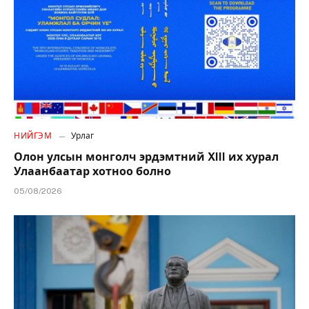
НИЙГЭМ
Урлаг
Олон улсын монголч эрдэмтний XIII их хурал
Улаанбаатар хотноо болно
05/08/2026