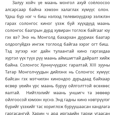
Залуу хойч үе маань монгол ахуй соёлоосоо
алсарсаар байна хэмээн халаглах хүмүүс олон.
Үдэш бүр нэг ч биш нэлээд телевизүүдээр ээлжлэн
гарах солонгос киног үзэж буй хүүхдүүд маань
солонгос баатрын дүрд хувиран тоглож байгааг юу
гэх вэ? Энэ нь Монголд бахархан дууриах баатар
олдоогүйдээ ингэж тоглоод байгаа хэрэг огт биш.
Тэд зүгээр нэг дайн тулаантай кино гаргахдаа
хүртэл үүх түүх рүү маань аймшигтай дайралт хийж
байна. Солонгос Хүннүчүүдээс гаралтай, XIII зууны
Татар Монголчуудын дийлэнх нь Солонгос хүмүүс
байсан гэх мэтчилэн кинондоо дурьдаад байхаар
өсвөр үеийн үрс маань буруу ойлголттой өсөхөөс
яалтай. Нийтлэлийг маань уншигч та зөвөөр
ойлгоосой хэмээн хүснэ. Энд гадны кино нэвтрүүлэг
бүрийг үзэхийг тас хориглож буруушаасан хандлага
гаргасангүй. Харин ч ард иргэдийн тархи угаасан