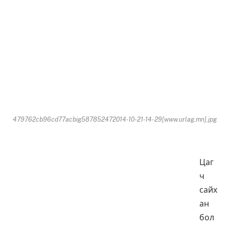
479762cb96cd77acbig587852472014-10-21-14-29[www.urlag.mn].jpg
Цаг
ч
сайх
ан
бол