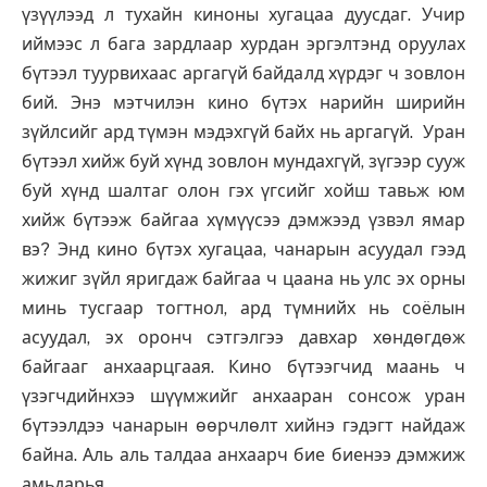
үзүүлээд л тухайн киноны хугацаа дуусдаг. Учир
иймээс л бага зардлаар хурдан эргэлтэнд оруулах
бүтээл туурвихаас аргагүй байдалд хүрдэг ч зовлон
бий. Энэ мэтчилэн кино бүтэх нарийн ширийн
зүйлсийг ард түмэн мэдэхгүй байх нь аргагүй. Уран
бүтээл хийж буй хүнд зовлон мундахгүй, зүгээр сууж
буй хүнд шалтаг олон гэх үгсийг хойш тавьж юм
хийж бүтээж байгаа хүмүүсээ дэмжээд үзвэл ямар
вэ? Энд кино бүтэх хугацаа, чанарын асуудал гээд
жижиг зүйл яригдаж байгаа ч цаана нь улс эх орны
минь тусгаар тогтнол, ард түмнийх нь соёлын
асуудал, эх оронч сэтгэлгээ давхар хөндөгдөж
байгааг анхаарцгаая. Кино бүтээгчид маань ч
үзэгчдийнхээ шүүмжийг анхааран сонсож уран
бүтээлдээ чанарын өөрчлөлт хийнэ гэдэгт найдаж
байна. Аль аль талдаа анхаарч бие биенээ дэмжиж
амьдарья.