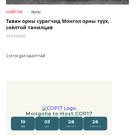
НИЙГЭМ
Урлаг
Таван орны сурагчид Монгол орны түүх,
соёлтой танилцав
31/07/2026
Сэтгэгдэл хаалттай