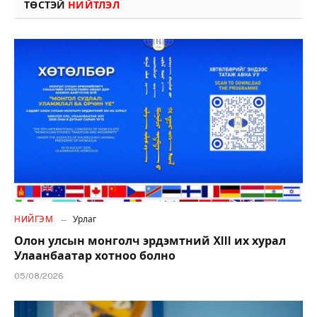
ТӨСТЭЙ
НИЙТЛЭЛ
НИЙГЭМ
Урлаг
Олон улсын монголч эрдэмтний XIII их хурал
Улаанбаатар хотноо болно
05/08/2026