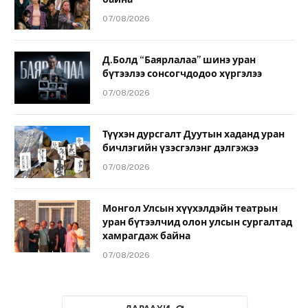
07/08/2026
Д.Болд “Баярлалаа” шинэ уран
бүтээлээ сонсогчдодоо хүргэлээ
07/08/2026
Түүхэн дурсгалт Дуутын хаданд уран
бичлэгийн үзэсгэлэнг дэлгэжээ
07/08/2026
Монгол Улсын хүүхэлдэйн театрын
уран бүтээлчид олон улсын сургалтад
хамрагдаж байна
07/08/2026