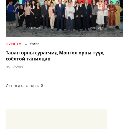
НИЙГЭМ
Урлаг
Таван орны сурагчид Монгол орны түүх,
соёлтой танилцав
31/07/2026
Сэтгэгдэл хаалттай