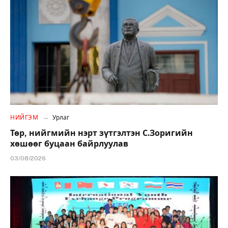
НИЙГЭМ
Урлаг
Төр, нийгмийн нэрт зүтгэлтэн С.Зоригийн
хөшөөг буцаан байрлуулав
03/08/2026