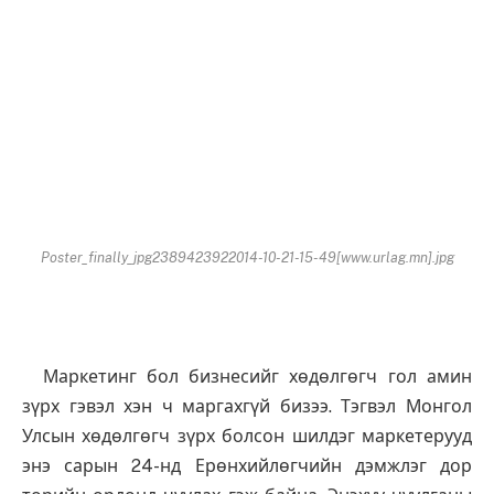
Poster_finally_jpg2389423922014-10-21-15-49[www.urlag.mn].jpg
Маркетинг бол бизнесийг хөдөлгөгч гол амин
зүрх гэвэл хэн ч маргахгүй бизээ. Тэгвэл Монгол
Улсын хөдөлгөгч зүрх болсон шилдэг маркетерууд
энэ сарын 24-нд Ерөнхийлөгчийн дэмжлэг дор