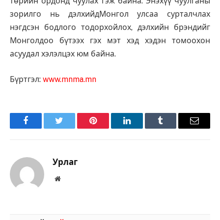
төрийн ордонд чуулах гэж байна. Энэхүү чуулганы
зорилго нь дэлхийдМонгол улсаа сурталчлах
нэгдсэн бодлого тодорхойлох, дэлхийн брэндийг
Монголдоо бүтээх гэх мэт хэд хэдэн томоохон
асуудал хэлэлцэх юм байна.
Бүртгэл:
www.mnma.mn
Facebook
Twitter
Pinterest
LinkedIn
Tumblr
Имэйл
Урлаг
Вэбсайт