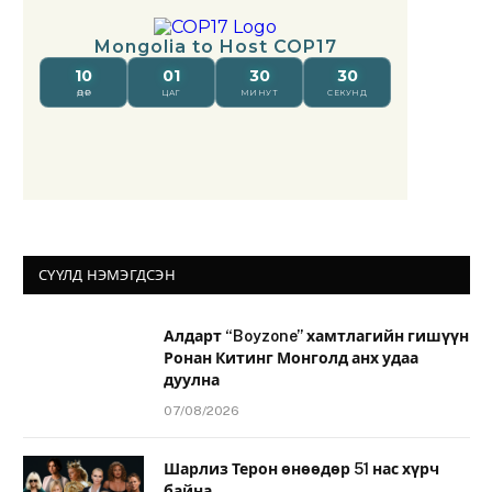
СҮҮЛД НЭМЭГДСЭН
Алдарт “Boyzone” хамтлагийн гишүүн
Ронан Китинг Монголд анх удаа
дуулна
07/08/2026
Шарлиз Терон өнөөдөр 51 нас хүрч
байна