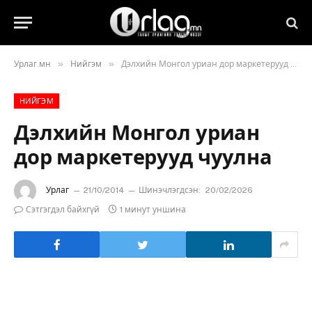
»
»
Урлаг.мн
Нийгэм
Дэлхийн Монгол уриан дор маркетерууд чуулна
НИЙГЭМ
Дэлхийн Монгол уриан
дор маркетерууд чуулна
Урлаг
21/10/2014
Шинэчлэгдсэн:
20/02/2026
Сэтгэгдэл байхгүй
1 минут уншина