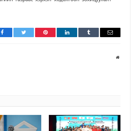
Facebook
Twitter
Pinterest
LinkedIn
Tumblr
Имэйл
Вэбса