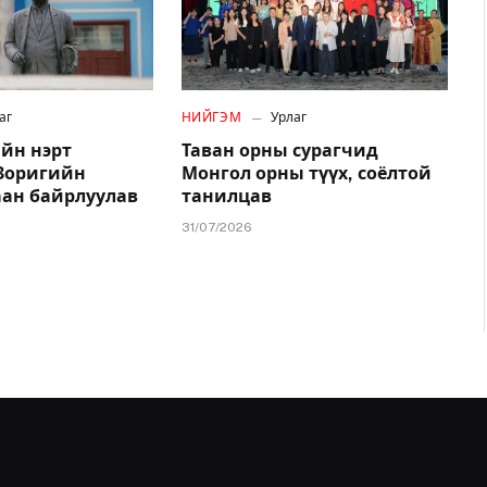
аг
НИЙГЭМ
Урлаг
йн нэрт
Таван орны сурагчид
.Зоригийн
Монгол орны түүх, соёлтой
аан байрлуулав
танилцав
31/07/2026