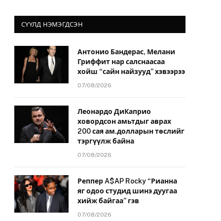
СҮҮЛД НЭМЭГДСЭН
Антонио Бандерас, Мелани
Гриффит нар салснаасаа
хойш “сайн найзууд” хэвээрээ
07/08/2026
Леонардо ДиКаприо
ховордсон амьтдыг аврах
200 сая ам.долларын төслийг
тэргүүлж байна
07/08/2026
Реппер A$AP Rocky “Рианна
яг одоо студид шинэ дуугаа
хийж байгаа” гэв
07/08/2026