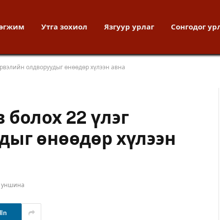
хөгжим
Утга зохиол
Язгуур урлаг
Сонгодог ур
үрвэлийн олдворуудыг өнөөдөр хүлээн авна
 болох 22 үлэг
дыг өнөөдөр хүлээн
т уншина
dIn