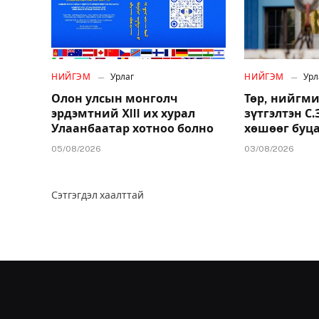
НИЙГЭМ
Урлаг
НИЙГЭМ
Урл
Олон улсын монголч
Төр, нийгми
эрдэмтний XIII их хурал
зүтгэлтэн С
Улаанбаатар хотноо болно
хөшөөг буц
05/08/2026
03/08/2026
Сэтгэгдэл хаалттай