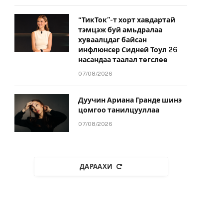
“ТикТок”-т хорт хавдартай
тэмцэж буй амьдралаа
хуваалцдаг байсан
инфлюнсер Сидней Тоул 26
насандаа таалал төгслөө
07/08/2026
Дуучин Ариана Гранде шинэ
цомгоо танилцууллаа
07/08/2026
ДАРААХИ