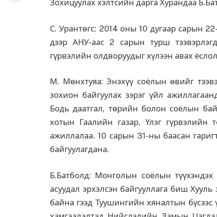
Зохицуулах хэлтсийн дарга Хурандаа Б.Ба
С. Урантөгс: 2014 оны 10 дугаар сарын 
дээр АНУ-аас 2 сарын турш тээвэрлэ
гүрвэлийн олдворуудыг хүлээн авах ёсло
М. Мөнхтуяа: Энэхүү соёлын өвийг тээвэр
зохион байгуулах зэрэг үйл ажиллагаа
Бодь даатгал, төрийн болон соёлын бай
хотын Гаалийн газар, Үлэг гүрвэлийн т
ажиллалаа. 10 сарын 31-ны баасан гариг
байгуулагдана.
Б.Батболд: Монголын соёлын түүхэндэх 
асуудал эрхэлсэн байгууллага биш Хууль
байна гээд Туушингийн хяналтын бүсээс ү
хамгаалалтад Нийслэлийн Замын Цагдаа