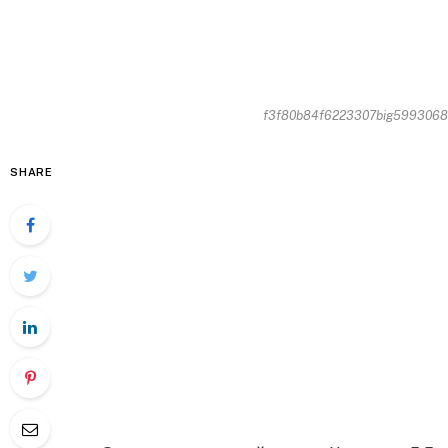
f3f80b84f6223307big599306819
SHARE