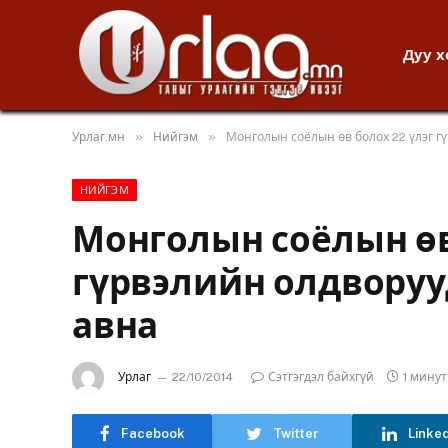
Дуу 
»
»
Урлаг.мн
Нийгэм
Монголын соёлын өв болох 22 үлэг г
НИЙГЭМ
Монголын соёлын өв
гүрвэлийн олдворуу
авна
Урлаг
22/10/2014
Сэтгэгдэл байхгүй
1 мину
Facebook
Twitter
Linke