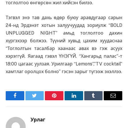
тоглолтоо өнгөрсөн жил хийсэн билээ.
Тэгвэл энэ тав дахь өдөр буюу аравдугаар сарын
24-нд Эрдэнэт хотын залуучуудад зориулж “BOLD
UNPLUGGED NIGHT” амьд тоглолтоо дахин
хүргэхээр болжээ. Түүний хувьд цахим хуудаснаа
“Тоглолтын тасалбар хаанаас авах вэ гэж асуух
хэрэггүй. Яагаад гэвэл ҮНЭГҮЙ. “Хангарьд палас”-т
18:00 цагаас уулзая. Урилгаар “Lemons”,”TV cocktail”
хамтлаг оролцох болно” гэсэн зарыг түгээж эхэллээ.
Facebook
Twitter
Pinterest
LinkedIn
Tumblr
Имэйл
Урлаг