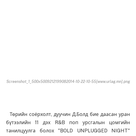
Screenshot_1_500x5009212199082014-10-22-10-55[www.urlag.mn].png
Төрийн соёрхолт, дуучин Д.Болд бие даасан уран
бүтээлийн 11 дэх R&B поп урсгалын цомгийн
танилцуулга болох "BOLD UNPLUGGED NIGHT"