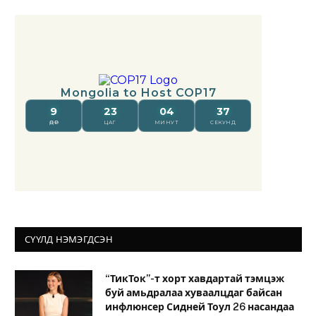
СҮҮЛД НЭМЭГДСЭН
“ТикТок”-т хорт хавдартай тэмцэж
буй амьдралаа хуваалцдаг байсан
инфлюнсер Сидней Тоул 26 насандаа