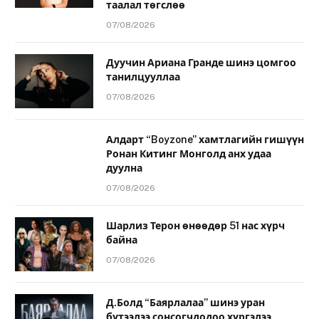
таалал төгслөө
07/08/2026
Дуучин Ариана Гранде шинэ цомгоо
танилцууллаа
07/08/2026
Алдарт “Boyzone” хамтлагийн гишүүн
Ронан Китинг Монголд анх удаа
дуулна
07/08/2026
Шарлиз Терон өнөөдөр 51 нас хүрч
байна
07/08/2026
Д.Болд “Баярлалаа” шинэ уран
бүтээлээ сонсогчдодоо хүргэлээ