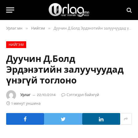
»
»
Урлаг.мн
Нийгэм
Дуучин Д.Болд Эрдэнэтийн залуучуудад үнэгүй тоглоно
НИЙГЭМ
Дуучин Д.Болд
Эрдэнэтийн залуучуудад
үнэгүй тоглоно
Урлаг
22/10/2014
Сэтгэгдэл байхгүй
1 минут уншина