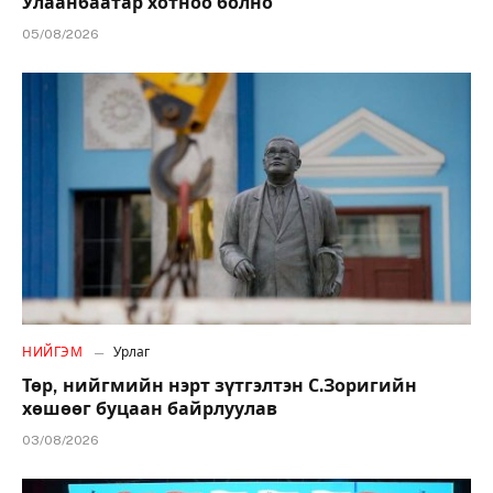
Улаанбаатар хотноо болно
05/08/2026
НИЙГЭМ
Урлаг
Төр, нийгмийн нэрт зүтгэлтэн С.Зоригийн
хөшөөг буцаан байрлуулав
03/08/2026