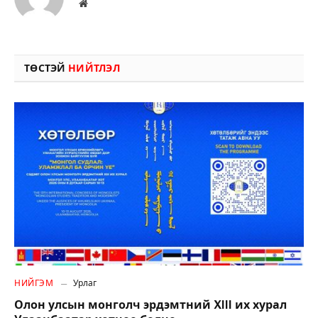
Вэбсайт
ТӨСТЭЙ
НИЙТЛЭЛ
НИЙГЭМ
Урлаг
Олон улсын монголч эрдэмтний XIII их хурал