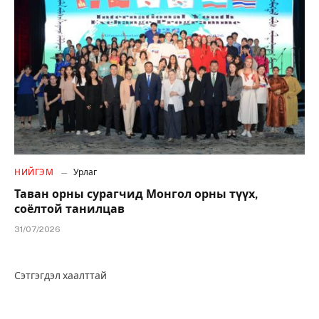
НИЙГЭМ
Урлаг
Таван орны сурагчид Монгол орны түүх,
соёлтой танилцав
31/07/2026
Сэтгэгдэл хаалттай