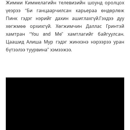
Жимми Киммелагийн телевизийн шоунд оролцох
үеэрээ “Би ганцаарчилсан карьераа өндөрлөж
Пинк гэдэг нэрийг дахин ашиглахгүй.Гэхдээ дуу
хөгжмөө орхихгүй. Хөгжимчин Даллас Гринтэй
хамтран “You and Me” хамтлагийг байгуулсан.
Цаашид Алиша Мур гэдэг жинхэнэ нэрээрээ уран
бүтээлээ туурвина” хэмээжээ.