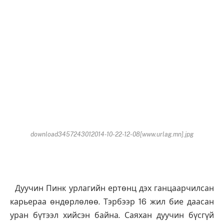
download3457243012014-10-22-12-08[www.urlag.mn].jpg
Дуучин Пинк урлагийн ертөнц дэх ганцаарчилсан
карьераа өндөрлөлөө. Тэрбээр 16 жил бие даасан
уран бүтээл хийсэн байна. Саяхан дуучин бүсгүй