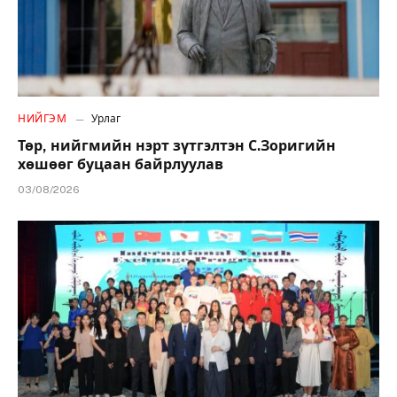
НИЙГЭМ
Урлаг
Төр, нийгмийн нэрт зүтгэлтэн С.Зоригийн
хөшөөг буцаан байрлуулав
03/08/2026