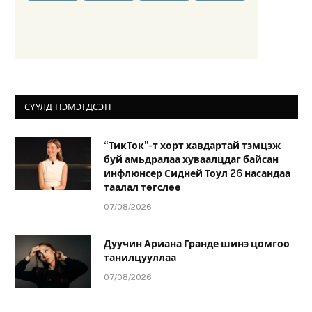
СҮҮЛД НЭМЭГДСЭН
“ТикТок”-т хорт хавдартай тэмцэж
буй амьдралаа хуваалцдаг байсан
инфлюнсер Сидней Тоул 26 насандаа
таалал төгслөө
07/08/2026
Дуучин Ариана Гранде шинэ цомгоо
танилцууллаа
07/08/2026