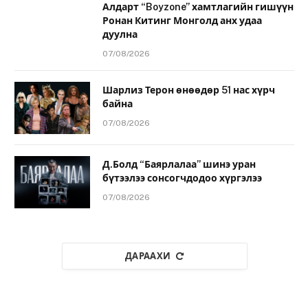
Алдарт “Boyzone” хамтлагийн гишүүн
Ронан Китинг Монголд анх удаа
дуулна
07/08/2026
Шарлиз Терон өнөөдөр 51 нас хүрч
байна
07/08/2026
Д.Болд “Баярлалаа” шинэ уран
бүтээлээ сонсогчдодоо хүргэлээ
07/08/2026
ДАРААХИ