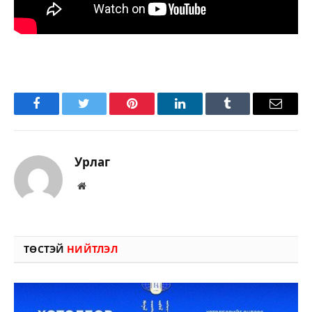
Facebook
Twitter
Pinterest
LinkedIn
Tumblr
Имэйл
Урлаг
Вэбсайт
ТӨСТЭЙ
НИЙТЛЭЛ