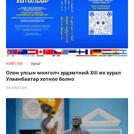
НИЙГЭМ
Урлаг
Олон улсын монголч эрдэмтний XIII их хурал
Улаанбаатар хотноо болно
05/08/2026