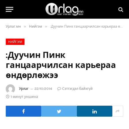
»
»
Урлаг.мн
Нийгэм
:Дуучин Пинк ганцаарчилсан карьераа өндөрлөжээ
НИЙГЭМ
:Дуучин Пинк
ганцаарчилсан карьераа
өндөрлөжээ
Урлаг
22/10/2014
Сэтгэгдэл байхгүй
1 минут уншина