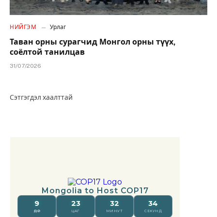
НИЙГЭМ
Урлаг
Таван орны сурагчид Монгол орны түүх,
соёлтой танилцав
31/07/2026
Сэтгэгдэл хаалттай