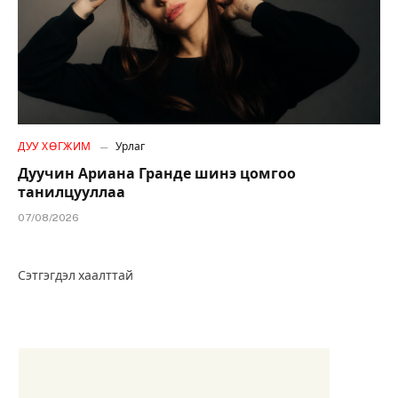
ДУУ ХӨГЖИМ
Урлаг
Дуучин Ариана Гранде шинэ цомгоо
танилцууллаа
07/08/2026
Сэтгэгдэл хаалттай