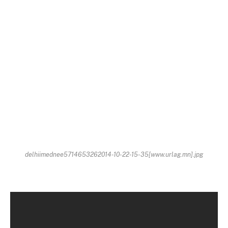
delhiimednee5714653262014-10-22-15-35[www.urlag.mn].jpg