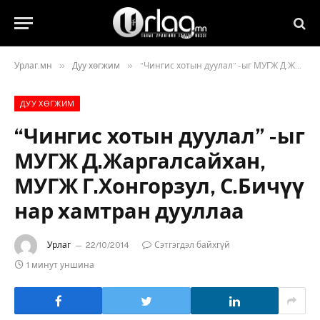
»
»
Урлаг.мн
Дуу хөгжим
“Чингис хотын дуулал” -ыг МУГЖ Д.Жаргалсайхан, МУГЖ Г.Хонгорзул, С.Бичүү нар хамтран дууллаа
ДУУ ХӨГЖИМ
“Чингис хотын дуулал” -ыг
МУГЖ Д.Жаргалсайхан,
МУГЖ Г.Хонгорзул, С.Бичүү
нар хамтран дууллаа
Урлаг
22/10/2014
Сэтгэгдэл байхгүй
1 минут уншина