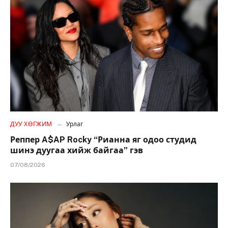
ДУУ ХӨГЖИМ
Урлаг
Реппер A$AP Rocky “Рианна яг одоо студид
шинэ дуугаа хийж байгаа” гэв
07/08/2026