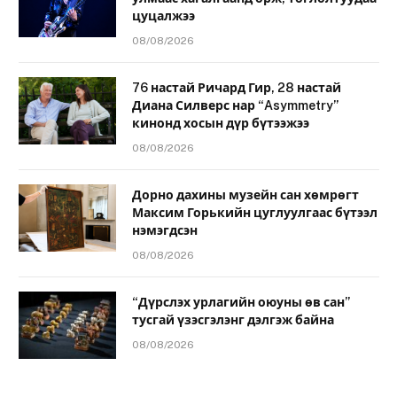
цуцалжээ
08/08/2026
76 настай Ричард Гир, 28 настай
Диана Силверс нар “Asymmetry”
кинонд хосын дүр бүтээжээ
08/08/2026
Дорно дахины музейн сан хөмрөгт
Максим Горькийн цуглуулгаас бүтээл
нэмэгдсэн
08/08/2026
“Дүрслэх урлагийн оюуны өв сан”
тусгай үзэсгэлэнг дэлгэж байна
08/08/2026