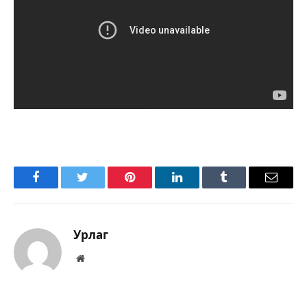
Facebook
Twitter
Pinterest
LinkedIn
Tumblr
Имэйл
Урлаг
Вэбсайт