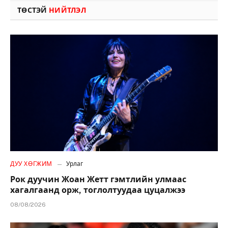
ТӨСТЭЙ
НИЙТЛЭЛ
ДУУ ХӨГЖИМ
Урлаг
Рок дуучин Жоан Жетт гэмтлийн улмаас
хагалгаанд орж, тоглолтуудаа цуцалжээ
08/08/2026