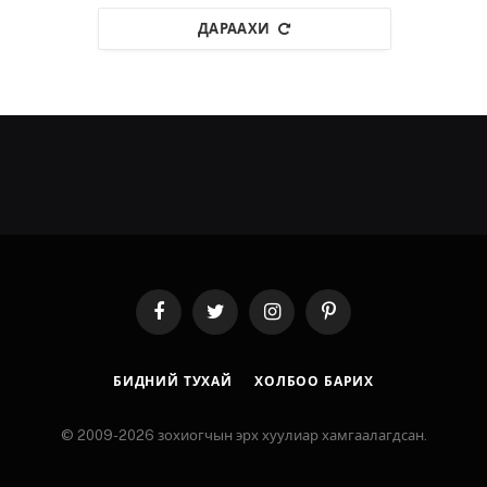
ДАРААХИ
Facebook
Twitter
Instagram
Pinterest
БИДНИЙ ТУХАЙ
ХОЛБОО БАРИХ
© 2009-2026 зохиогчын эрх хуулиар хамгаалагдсан.