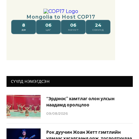
СҮҮЛД НЭМЭГДСЭН
“Эрдэнэс” хамтлаг олон улсын
наадамд оролцлоо
09/08/2026
Рок дуучин Жоан Жетт гэмтлийн
улмаас хагалгаанд орж, тоглолтуудаа