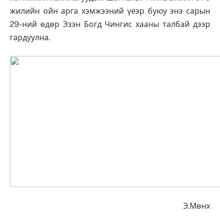
жилийн ойн арга хэмжээний үеэр буюу энэ сарын
29-ний өдөр Эзэн Богд Чингис хааны талбай дээр
гардуулна.
Э.Мөнх