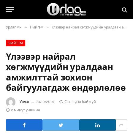
»
»
Урлаг.мн
Нийгэм
Үлээвэр найрал хөгжмүүдийн уралдаан амжилттай зохион байгуулагдаж өндөрлөлөө
НИЙГЭМ
Үлээвэр найрал
хөгжмүүдийн уралдаан
амжилттай зохион
байгуулагдаж өндөрлөлөө
Урлаг
23/10/2014
Сэтгэгдэл байхгүй
2 минут уншина