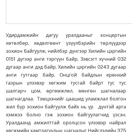
Удирдамжийн дагуу уралдааныг концертын
хөтөлбөр, хөдөлгөөнт үзүүлбэрийн төрлүүдээр
зохион байгуулж, нийлбэр дүнгээр Хилийн цэргийн
0151 дүгээр анги тэргүүн байр, Зэвсэгт хүчний 032
дугаар анги дэд байр, Хилийн цэргийн 0243 дугаар
анги гутгаар байр, Онцгой байдлын ерөнхий
газрын үлээвэр хөгжим тусгай байрт тус тус
шалгарч цом, өргөмжлөл, мөнгөн шагналаар
шагнагдлаа. Тэмцээнийг цаашид уламжлал болгон
жил бүр зохион байгуулж байх нь үр дүнтэй арга
хэмжээ болно гэж зохион байгуулагчид үзсэн.
Уралдаанд амжилттай оролцсон үлээвэр найрал
хөгжмийн хамтлагуудын шагналыг Нийслэлийн 375