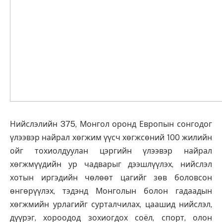
Нийслэлийн 375, Монгол оронд Европын сонгодог
үлээвэр найрал хөгжим үүсч хөгжсөний 100 жилийн
ойг тохиолдуулан цэргийн үлээвэр найрал
хөгжмүүдийн ур чадварыг дээшлүүлэх, нийслэл
хотын иргэдийн чөлөөт цагийг зөв боловсон
өнгөрүүлэх, тэдэнд Монголын болон гадаадын
хөгжмийн урлагийг сурталчилах, цаашид нийслэл,
дүүрэг, хороодод зохиогдох соёл, спорт, олон