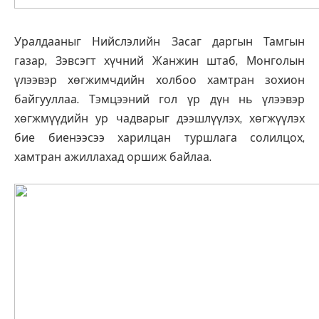
Уралдааныг Нийслэлийн Засаг даргын Тамгын
газар, Зэвсэгт хүчний Жанжин штаб, Монголын
үлээвэр хөгжимчдийн холбоо хамтран зохион
байгууллаа. Тэмцээний гол үр дүн нь үлээвэр
хөгжмүүдийн ур чадварыг дээшлүүлэх, хөг­жүү­лэх
бие биенээсээ харилцан туршлага со­лилцох,
хамтран ажиллахад оршиж байлаа.