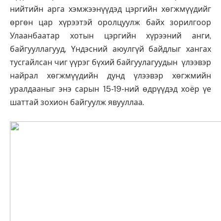
нийтийн арга хэмжээнүүдэд цэргийн хөгжмүүдийг
өргөн цар хүрээтэй оролцуулж байх зорилгоор
Улаанбаатар хо­тын цэргийн хүрээний анги,
байгууллагууд, Үндэсний аюулгүй байдлыг хангах
тусгайлсан чиг үүрэг бүхий байгуулагуудын үлээвэр
найрал хөгжмүүдийн дунд үлээвэр хөгжмийн
уралдааныг энэ сарын 15-19-ний өдрүүдэд хоёр үе
шаттай зохион байгуулж явууллаа.