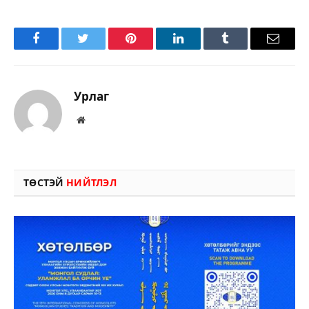
Facebook
Twitter
Pinterest
LinkedIn
Tumblr
Имэйл
Урлаг
Вэбсайт
ТӨСТЭЙ
НИЙТЛЭЛ