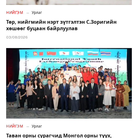
НИЙГЭМ
Урлаг
Төр, нийгмийн нэрт зүтгэлтэн С.Зоригийн
хөшөөг буцаан байрлуулав
03/08/2026
НИЙГЭМ
Урлаг
Таван орны сурагчид Монгол орны түүх,