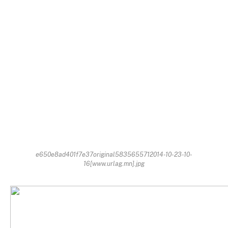
e650e8ad401f7e37original5835655712014-10-23-10-
16[www.urlag.mn].jpg