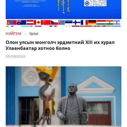
НИЙГЭМ
Урлаг
Олон улсын монголч эрдэмтний XIII их хурал
Улаанбаатар хотноо болно
05/08/2026