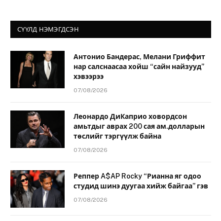
СҮҮЛД НЭМЭГДСЭН
Антонио Бандерас, Мелани Гриффит
нар салснаасаа хойш “сайн найзууд”
хэвээрээ
07/08/2026
Леонардо ДиКаприо ховордсон
амьтдыг аврах 200 сая ам.долларын
төслийг тэргүүлж байна
07/08/2026
Реппер A$AP Rocky “Рианна яг одоо
студид шинэ дуугаа хийж байгаа” гэв
07/08/2026