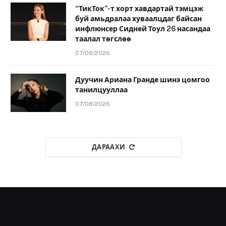
“ТикТок”-т хорт хавдартай тэмцэж
буй амьдралаа хуваалцдаг байсан
инфлюнсер Сидней Тоул 26 насандаа
таалал төгслөө
07/08/2026
Дуучин Ариана Гранде шинэ цомгоо
танилцууллаа
07/08/2026
ДАРААХИ