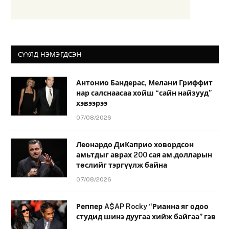
СҮҮЛД НЭМЭГДСЭН
Антонио Бандерас, Мелани Гриффит
нар салснаасаа хойш “сайн найзууд”
хэвээрээ
07/08/2026
Леонардо ДиКаприо ховордсон
амьтдыг аврах 200 сая ам.долларын
төслийг тэргүүлж байна
07/08/2026
Реппер A$AP Rocky “Рианна яг одоо
студид шинэ дуугаа хийж байгаа” гэв