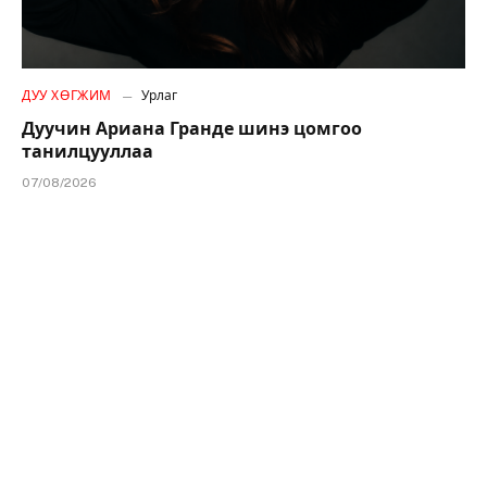
ДУУ ХӨГЖИМ
Урлаг
Дуучин Ариана Гранде шинэ цомгоо
танилцууллаа
07/08/2026