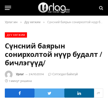
»
»
Урлаг.мн
Дуу хөгжим
Сүнсний баярын сонирхолтой нүүр будалт /бичлэгүүд/
ДУУ ХӨГЖИМ
Сүнсний баярын
сонирхолтой нүүр будалт /
бичлэгүүд/
Урлаг
24/10/2014
Сэтгэгдэл байхгүй
1 минут уншина