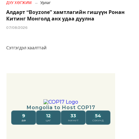
ДУУ ХӨГЖИМ
Урлаг
Алдарт “Boyzone” хамтлагийн гишүүн Ронан
Китинг Монголд анх удаа дуулна
07/08/2026
Сэтгэгдэл хаалттай