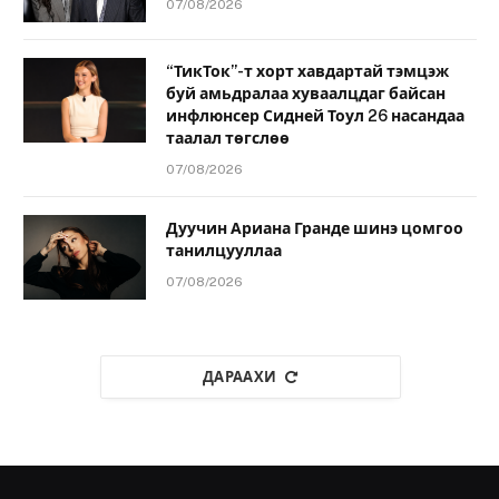
07/08/2026
“ТикТок”-т хорт хавдартай тэмцэж
буй амьдралаа хуваалцдаг байсан
инфлюнсер Сидней Тоул 26 насандаа
таалал төгслөө
07/08/2026
Дуучин Ариана Гранде шинэ цомгоо
танилцууллаа
07/08/2026
ДАРААХИ