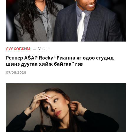
ДУУ ХӨГЖИМ
Урлаг
Реппер A$AP Rocky “Рианна яг одоо студид
шинэ дуугаа хийж байгаа” гэв
07/08/2026