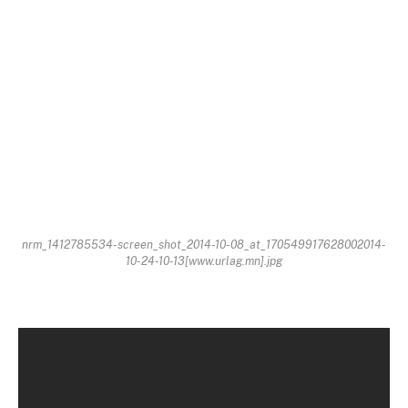
nrm_1412785534-screen_shot_2014-10-08_at_170549917628002014-
10-24-10-13[www.urlag.mn].jpg