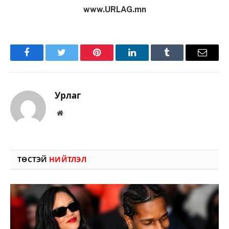
www.URLAG.mn
Facebook
Twitter
Pinterest
LinkedIn
Tumblr
Имэйл
Урлаг
Вэбсайт
ТӨСТЭЙ
НИЙТЛЭЛ