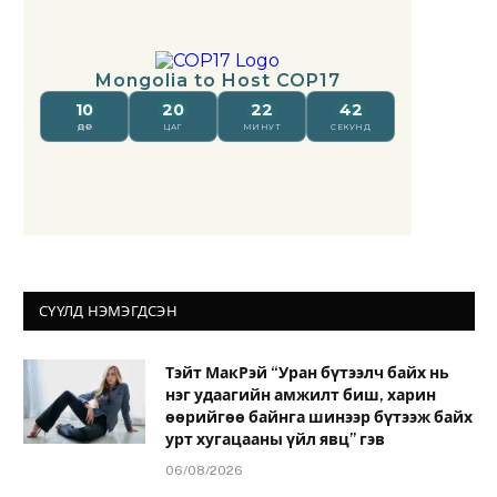
СҮҮЛД НЭМЭГДСЭН
Тэйт МакРэй “Уран бүтээлч байх нь
нэг удаагийн амжилт биш, харин
өөрийгөө байнга шинээр бүтээж байх
урт хугацааны үйл явц” гэв
06/08/2026