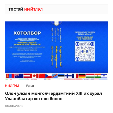
ТӨСТЭЙ
НИЙТЛЭЛ
НИЙГЭМ
Урлаг
Олон улсын монголч эрдэмтний XIII их хурал
Улаанбаатар хотноо болно
05/08/2026