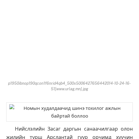
p1950ibnop190qcon1f6nrid4qb4_500x5006427656442014-10-24-16-
51[www.urlag.mn].jpg
Нийслэлийн Засаг даргын санаачилгаар олон
жилийн турш Арслантай гүүр орчимд хуучин