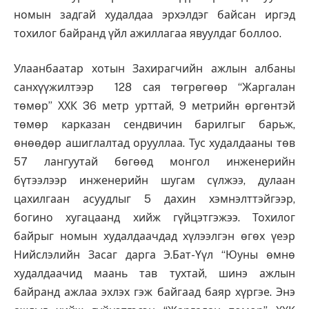
номын задгай худалдаа эрхэлдэг байсан иргэд
тохилог байранд үйл ажиллагаа явуулдаг боллоо.
Улаанбаатар хотын Захирагчийн ажлын албаны
санхүүжилтээр 128 сая төгрөгөөр “Жаргалан
төмөр” ХХК 36 метр урттай, 9 метрийн өргөнтэй
төмөр карказан сендвичин барилгыг барьж,
өнөөдөр ашиглалтад орууллаа. Тус худалдааны төв
57 лангуутай бөгөөд монгол инженерийн
бүтээлээр инженерийн шугам сүлжээ, дулаан
цахилгаан асуудлыг 5 дахин хэмнэлттэйгээр,
богино хугацаанд хийж гүйцэтгэжээ. Тохилог
байрыг номын худалдаачдад хүлээлгэн өгөх үеэр
Нийслэлийн Засаг дарга Э.Бат-Үүл “Юуны өмнө
худалдаачид маань тав тухтай, шинэ ажлын
байранд ажлаа эхлэх гэж байгаад баяр хүргэе. Энэ