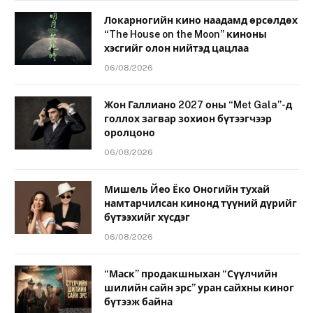
Локарногийн кино наадамд өрсөлдөх
“The House on the Moon” киноны
хэсгийг олон нийтэд цацлаа
06/08/2026
Жон Галлиано 2027 оны “Met Gala”-д
голлох загвар зохион бүтээгчээр
оролцоно
06/08/2026
Мишель Йео Ёко Оногийн тухай
намтарчилсан кинонд түүний дүрийг
бүтээхийг хүсдэг
06/08/2026
“Маск” продакшныхан “Сүүлчийн
шилийн сайн эрс” уран сайхны киног
бүтээж байна