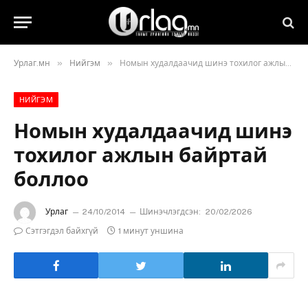
»
»
Урлаг.мн
Нийгэм
Номын худалдаачид шинэ тохилог ажлын байртай боллоо
НИЙГЭМ
Номын худалдаачид шинэ
тохилог ажлын байртай
боллоо
Урлаг
24/10/2014
Шинэчлэгдсэн:
20/02/2026
Сэтгэгдэл байхгүй
1 минут уншина