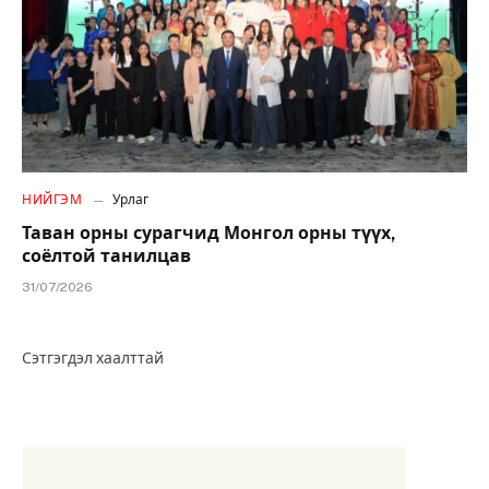
НИЙГЭМ
Урлаг
Таван орны сурагчид Монгол орны түүх,
соёлтой танилцав
31/07/2026
Сэтгэгдэл хаалттай