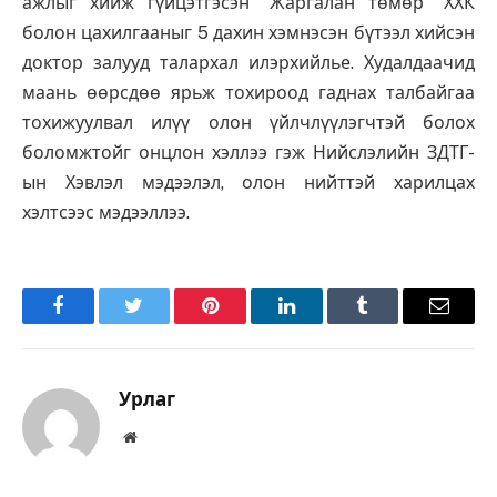
ажлыг хийж гүйцэтгэсэн “Жаргалан төмөр” ХХК
болон цахилгааныг 5 дахин хэмнэсэн бүтээл хийсэн
доктор залууд талархал илэрхийлье. Худалдаачид
маань өөрсдөө ярьж тохироод гаднах талбайгаа
тохижуулвал илүү олон үйлчлүүлэгчтэй болох
боломжтойг онцлон хэллээ гэж Нийслэлийн ЗДТГ-
ын Хэвлэл мэдээлэл, олон нийттэй харилцах
хэлтсээс мэдээллээ.
Facebook
Twitter
Pinterest
LinkedIn
Tumblr
Имэйл
Урлаг
Вэбсайт