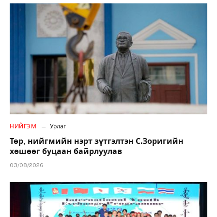
НИЙГЭМ
Урлаг
Төр, нийгмийн нэрт зүтгэлтэн С.Зоригийн
хөшөөг буцаан байрлуулав
03/08/2026