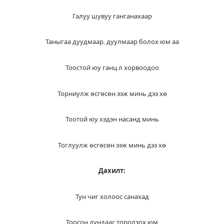
Галуу шувуу ганганахаар
Таныгаа дуудмаар, дуулмаар болох юм аа
Тоостой юу ганц л хорвоодоо
Торниулж өсгөсөн ээж минь дээ хө
Тоотой юу хэдэн насанд минь
Тоглуулж өсгөсөн ээж минь дээ хө
Дахилт:
Тун чиг холоос санахад
Тоосон дундаас торолзох юм