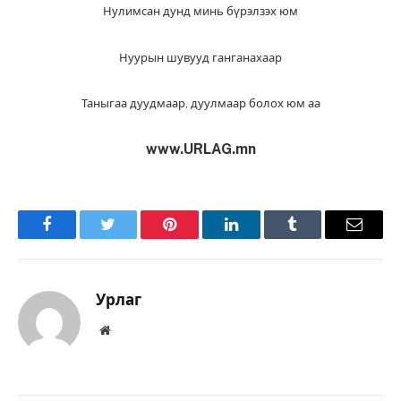
Нулимсан дунд минь бүрэлзэх юм
Нуурын шувууд ганганахаар
Таныгаа дуудмаар, дуулмаар болох юм аа
www.URLAG.mn
Facebook
Twitter
Pinterest
LinkedIn
Tumblr
Имэйл
Урлаг
Вэбсайт