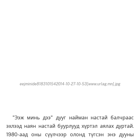
eejminide8183101542014-10-27-10-53[www.urlag.mn].jpg
"Ээж минь дээ" дууг найман настай балчраас
эхлээд наян настай буурлууд хүртэл аялах дуртай.
1980-аад оны сүүлчээр олонд түгсэн энэ дууны