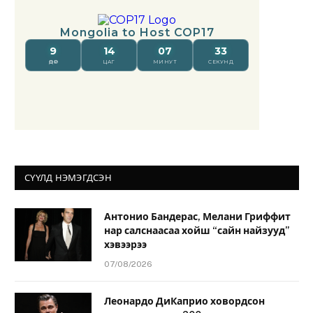
СҮҮЛД НЭМЭГДСЭН
Антонио Бандерас, Мелани Гриффит
нар салснаасаа хойш “сайн найзууд”
хэвээрээ
07/08/2026
Леонардо ДиКаприо ховордсон