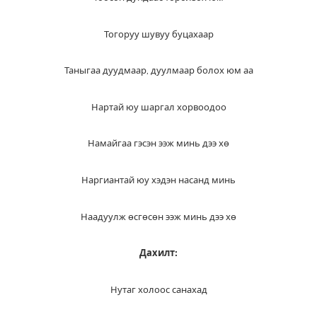
Тогоруу шувуу буцахаар
Таныгаа дуудмаар, дуулмаар болох юм аа
Нартай юу шаргал хорвоодоо
Намайгаа гэсэн ээж минь дээ хө
Наргиантай юу хэдэн насанд минь
Наадуулж өсгөсөн ээж минь дээ хө
Дахилт:
Нутаг холоос санахад