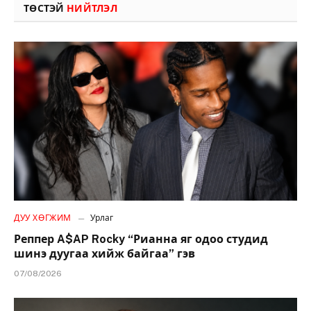
ТӨСТЭЙ
НИЙТЛЭЛ
ДУУ ХӨГЖИМ
Урлаг
Реппер A$AP Rocky “Рианна яг одоо студид
шинэ дуугаа хийж байгаа” гэв
07/08/2026