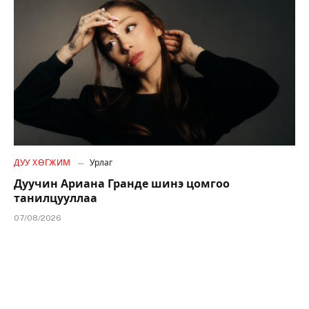
ДУУ ХӨГЖИМ
Урлаг
Дуучин Ариана Гранде шинэ цомгоо
танилцууллаа
07/08/2026