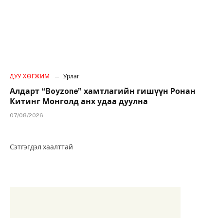
ДУУ ХӨГЖИМ
Урлаг
Алдарт “Boyzone” хамтлагийн гишүүн Ронан
Китинг Монголд анх удаа дуулна
07/08/2026
Сэтгэгдэл хаалттай