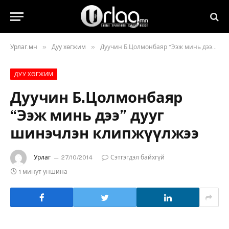
»
»
Урлаг.мн
Дуу хөгжим
Дуучин Б.Цолмонбаяр “Ээж минь дээ” дууг шинэчлэн клипжүүлжээ
ДУУ ХӨГЖИМ
Дуучин Б.Цолмонбаяр
“Ээж минь дээ” дууг
шинэчлэн клипжүүлжээ
Урлаг
27/10/2014
Сэтгэгдэл байхгүй
1 минут уншина