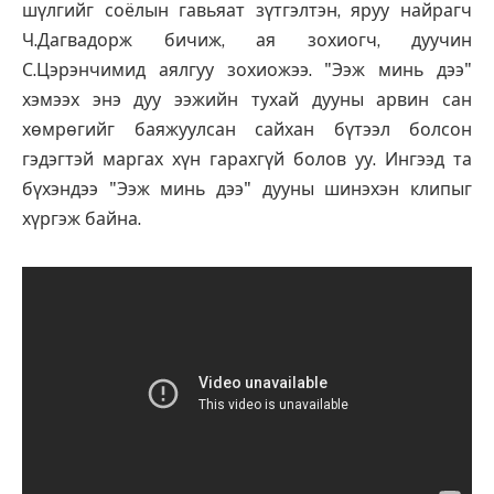
шүлгийг соёлын гавьяат зүтгэлтэн, яруу найрагч
Ч.Дагвадорж бичиж, ая зохиогч, дуучин
С.Цэрэнчимид аялгуу зохиожээ. "Ээж минь дээ"
хэмээх энэ дуу ээжийн тухай дууны арвин сан
хөмрөгийг баяжуулсан сайхан бүтээл болсон
гэдэгтэй маргах хүн гарахгүй болов уу. Ингээд та
бүхэндээ "Ээж минь дээ" дууны шинэхэн клипыг
хүргэж байна.