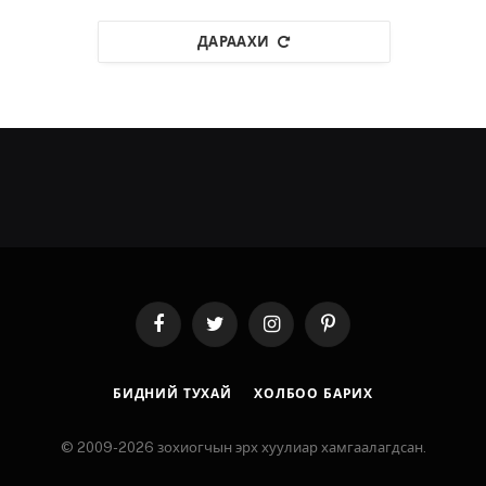
ДАРААХИ
Facebook
Twitter
Instagram
Pinterest
БИДНИЙ ТУХАЙ
ХОЛБОО БАРИХ
© 2009-2026 зохиогчын эрх хуулиар хамгаалагдсан.