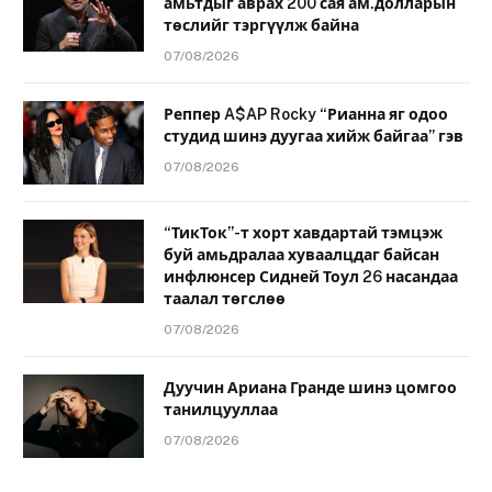
амьтдыг аврах 200 сая ам.долларын
төслийг тэргүүлж байна
07/08/2026
Реппер A$AP Rocky “Рианна яг одоо
студид шинэ дуугаа хийж байгаа” гэв
07/08/2026
“ТикТок”-т хорт хавдартай тэмцэж
буй амьдралаа хуваалцдаг байсан
инфлюнсер Сидней Тоул 26 насандаа
таалал төгслөө
07/08/2026
Дуучин Ариана Гранде шинэ цомгоо
танилцууллаа
07/08/2026