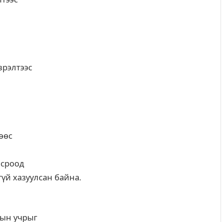
врэлтээс
өөс
всроод
гүй хазуулсан байна.
хын учрыг