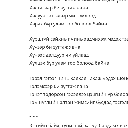
Халгасаар би зугтаж явна
Халуун сэтгэлээр чи гомдоод
Харах бүр улам гоо болоод байна
Хүршгүй сайхныг чинь эвдчихэж мэдэх тэ
Хүчээр би зугтаж явна
Хүнээс далдуур чи уйлаад
Хүлцэх бүр улам гоо болоод байна
Гэрэл гэгээг чинь халхалчихаж мэдэх шөн
Гэлэмсээр би зугтаж явна
Гэнэт тодорсон гэрэлдээ цэцгийн үр боло
Гэм нүглийн алтан жимсийг бусдад тэсгэл
* * *
Энгийн байх, гунигтай, хатуу, бардам ява