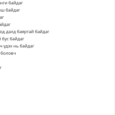
нги байдаг
иш байдаг
аг
айдаг
од далд баяртай байдаг
 бус байдаг
ч үдэх нь байдаг
 боловч
г