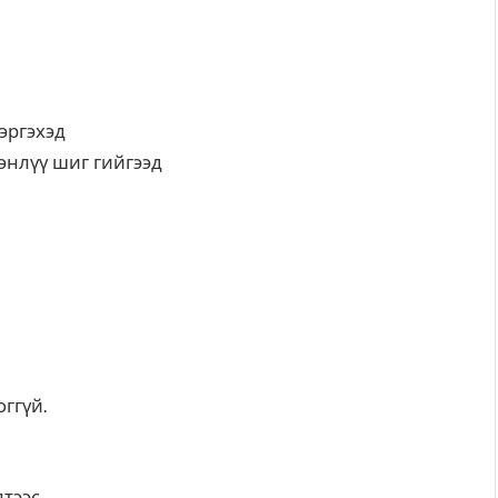
эргэхэд
энлүү шиг гийгээд
ггүй.
лтээс