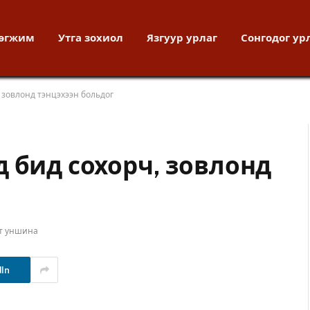
хөгжим
Утга зохиол
Язгуур урлаг
Сонгодог ур
 зовлонд тэнцэхээн больдог
 бид сохорч, зовлонд
т уншина
dIn