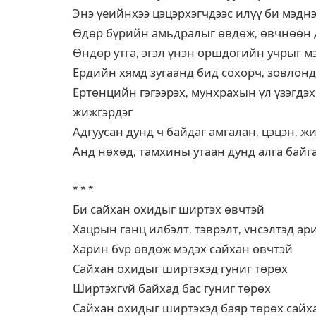
Энэ үеийнхээ цэцэрхэгчдээс илүү би мэдн
Өдөр бүрийн амьдралыг өвдөж, өвчнөөн 
Өндөр утга, эгэл үнэн оршдогийн учрыг м
Ердийн хямд зугаанд бид сохорч, зовлонд
Ертөнцийн гэгээрэх, мунхрахын үл үзэгдэх
жижгэрдэг
Адгуусан дунд ч байдаг амгалан, цэцэн, ж
Анд нөхөд, тамхины утаан дунд алга байг
* * *
Би сайхан охидыг ширтэх өвчтэй
Хацрын ганц илбэлт, тэврэлт, vнсэлтэд ар
Харин бvр өвдөж мэдэх сайхан өвчтэй
Сайхан охидыг ширтэхэд гуниг төрөх
Ширтэхгvй байхад бас гуниг төрөх
Сайхан охидыг ширтэхэд баяр төрөх сайха