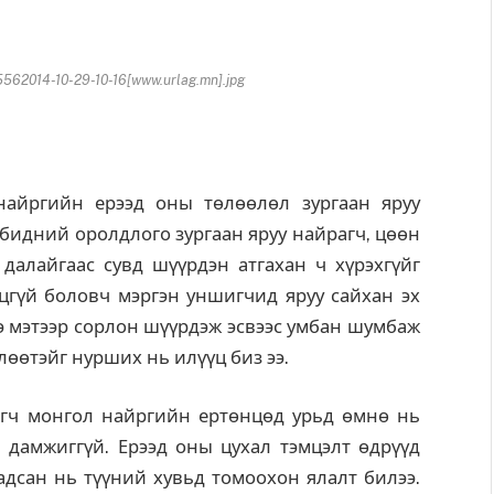
2014-10-29-10-16[www.urlag.mn].jpg
айргийн ерээд оны төлөөлөл зургаан яруу
 бидний оролдлого зургаан яруу найрагч, цөөн
далайгаас сувд шүүрдэн атгахан ч хүрэхгүйг
цгүй боловч мэргэн уншигчид яруу сайхан эх
нэ мэтээр сорлон шүүрдэж эсвээс умбан шумбаж
өөтэйг нурших нь илүүц биз ээ.
эгч монгол найргийн ертөнцөд урьд өмнө нь
 дамжиггүй. Ерээд оны цухал тэмцэлт өдрүүд
адсан нь түүний хувьд томоохон ялалт билээ.