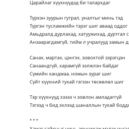
Царайлаг хүүхнүүдэд би талархдаг
Түрхэн зуурын гутрал, уналтыг минь тэд
Түргэн тусламжийн тэрэг шиг аваад оддог
Амьдралд дурлахад, хатуужихад, дуртгал с
Анзаарагдамгүй, тийм л учралууд замын д
Санах, мартах, цэнгэх, зовохтой зэрэгцэн
Санаандгүй, харамгүй ээлжлэн байдаг
Сүмийн хандмаа, номын зураг шиг
Сүйт хүүхний тухай гэгээн төсөөлөл шиг
Тэр хүүхнүүд хэзээ ч зовлон амладаггүй
Тэгээд ч бид эхлээд шаналлын тухай боддо
* * *
Хамаг сайхныг чинь арччихаж мэдэх үнсэ