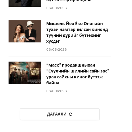
06/08/2026
Мишель Йео Ёко Оногийн
тухай намтарчилсан кинонд
түүний дүрийг бүтээхийг
хүсдэг
06/08/2026
“Маск” продакшныхан
“Сүүлчийн шилийн сайн эрс”
уран сайхны киног бүтээж
байна
06/08/2026
ДАРААХИ