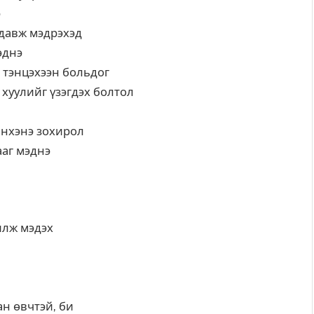
э
давж мэдрэхэд
эднэ
 тэнцэхээн больдог
 хуулийг үзэгдэх болтол
инхэнэ зохирол
ааг мэднэ
илж мэдэх
н өвчтэй, би