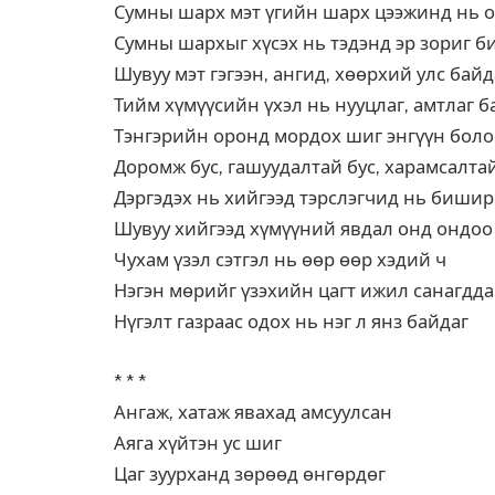
Сумны шарх мэт үгийн шарх цээжинд нь о
Сумны шархыг хүсэх нь тэдэнд эр зориг б
Шувуу мэт гэгээн, ангид, хөөрхий улс байд
Тийм хүмүүсийн үхэл нь нууцлаг, амтлаг б
Тэнгэрийн оронд мордох шиг энгүүн боло
Доромж бус, гашуудалтай бус, харамсалтай
Дэргэдэх нь хийгээд тэрслэгчид нь бишир
Шувуу хийгээд хүмүүний явдал онд ондоо
Чухам үзэл сэтгэл нь өөр өөр хэдий ч
Нэгэн мөрийг үзэхийн цагт ижил санагдда
Нүгэлт газраас одох нь нэг л янз байдаг
* * *
Ангаж, хатаж явахад амсуулсан
Аяга хүйтэн ус шиг
Цаг зуурханд зөрөөд өнгөрдөг