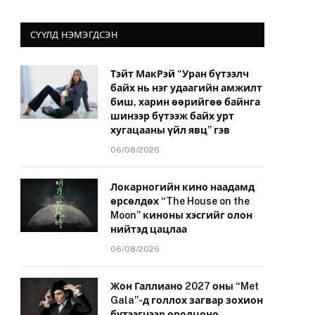
СҮҮЛД НЭМЭГДСЭН
Тэйт МакРэй “Уран бүтээлч
байх нь нэг удаагийн амжилт
биш, харин өөрийгөө байнга
шинээр бүтээж байх урт
хугацааны үйл явц” гэв
06/08/2026
Локарногийн кино наадамд
өрсөлдөх “The House on the
Moon” киноны хэсгийг олон
нийтэд цацлаа
06/08/2026
Жон Галлиано 2027 оны “Met
Gala”-д голлох загвар зохион
бүтээгчээр оролцоно