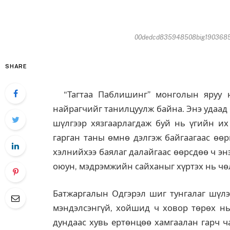
00dedcd835948508big190368556
SHARE
“Тагтаа Паблишинг” монголын яруу н
найрагчийг танилцуулж байна. Энэ удаад
шүлгээр хязгаарлагдаж буй нь үгийн их 
гарган таны өмнө дэлгэж байгаагаас өөр
хэлнийхээ баялаг далайгаас өөрсдөө ч э
оюун, мэдрэмжийн сайханыг хүртэх нь чөл
Батжаргалын Одгэрэл шиг тунгалаг шүл
мэндэлсэнгүй, хойшид ч ховор төрөх нь
дундаас хувь ертөнцөө хамгаалан гарч ч