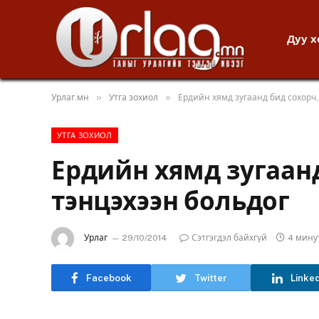
Дуу 
»
»
Урлаг.мн
Утга зохиол
Ердийн хямд зугаанд бид сохорч,
УТГА ЗОХИОЛ
Ердийн хямд зугаанд
тэнцэхээн больдог
Урлаг
29/10/2014
Сэтгэгдэл байхгүй
4 мину
Facebook
Twitter
Linke