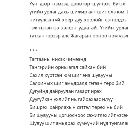
Үүн дээр нэмээд цөөвтөр шүлгээс бүтэх
үгийн урлаг дахь шижир алт шиг олз юм. 
нигүүлсэнгүй хоёр дуу хоолойг сэтгэлдээ 
гэж нэгэнтээ хэлсэн удаатай. Үгийн урла
татсан тэрээр алс Жагарын орноо ном үзэж
* * *
Тагтааны нисэх чимээнд
Тэнгэрийн орны эгэл сайхан бий
Сахил хүртсэн юм шиг энэ шувууны
Салхиных шиг амьдралд гэгээн төрх бий
Дугуйнд дайруулан газарт ирэх
Дуугүйхэн үхлийг нь гайхахаас илүү
Бишрэх, хайрлахын сэтгэл төрөх нь бий
Би шувууны цогцосноос сэжиглэхийг үзсэ
Шувуу шиг амьдрах хүмүүний нүд тунгала