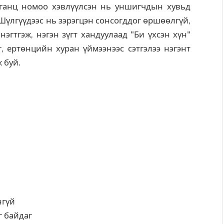
 ганц номоо хэвлүүлсэн нь уншигчдын хувьд
Шүлгүүдээс нь зэрэгцэн сонсогддог өршөөлгүй,
нэгтгэж, нэгэн зүгт хандуулаад "Би үхсэн хүн"
г, ертөнцийн хуран үймээнээс сэтгэлээ нэгэнт
 буй.
нгүй
г байдаг