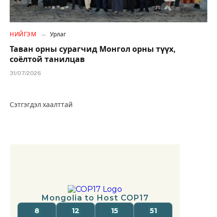
НИЙГЭМ
Урлаг
Таван орны сурагчид Монгол орны түүх,
соёлтой танилцав
31/07/2026
Сэтгэгдэл хаалттай