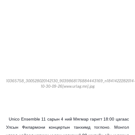
10365758_300528020142130_9039868176884443169_n1841422282014
10-30-09-26[www.urlag.mn].jpg
Unico Ensemble 11 сарын 4 ний Мягмар гаригт 18:00 цагаас
Улсын Филармони концертын танхимд тоглоно. Монгол