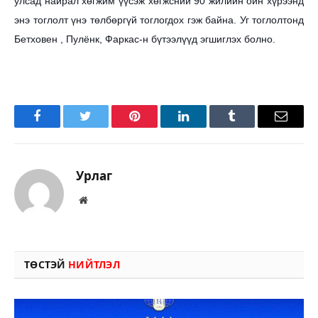
улсад найрал хөгжим үүсэж хөгжсний 90 жилийн ойн хүрээнд
энэ тоглолт үнэ төлбөргүй тоглогдох гэж байна. Уг тоглолтонд
Бетховен , Пулёнк, Фаркас-н бүтээлүүд эгшиглэх болно.
Facebook
Twitter
Pinterest
LinkedIn
Tumblr
Имэйл
Урлаг
Вэбсайт
ТӨСТЭЙ
НИЙТЛЭЛ