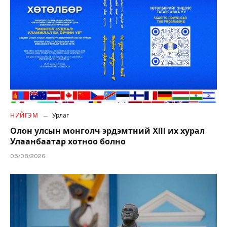
НИЙГЭМ
Урлаг
Олон улсын монголч эрдэмтний XIII их хурал
Улаанбаатар хотноо болно
05/08/2026