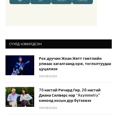
СҮҮЛД НЭМЭГДСЭН
Рок дуучин Жоан Жетт гэмтлийн
улмаас хагалгаанд орж, тоглолтуудаа
цуцалжээ
08/08/2026
76 настай Ричард Гир, 28 настай
Диана Силверс нар “Asymmetry”
кинонд хосын дүр бүтээжээ
08/08/2026