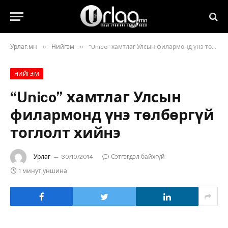
»
»
Урлаг.мн
Нийгэм
“Unico” хамтлаг Улсын филармонд үнэ төлбөргүй тоглолт хийнэ
НИЙГЭМ
“Unico” хамтлаг Улсын
филармонд үнэ төлбөргүй
тоглолт хийнэ
Урлаг
30/10/2014
Сэтгэгдэл байхгүй
1 минут уншина