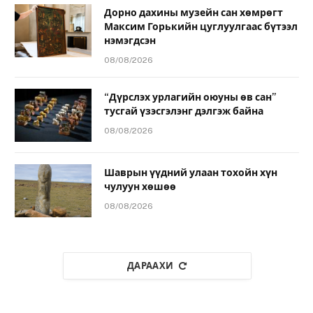
Дорно дахины музейн сан хөмрөгт
Максим Горькийн цуглуулгаас бүтээл
нэмэгдсэн
08/08/2026
“Дүрслэх урлагийн оюуны өв сан”
тусгай үзэсгэлэнг дэлгэж байна
08/08/2026
Шаврын үүдний улаан тохойн хүн
чулуун хөшөө
08/08/2026
ДАРААХИ