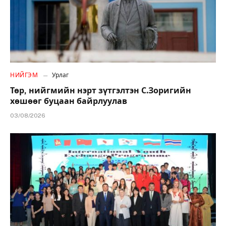
НИЙГЭМ
Урлаг
Төр, нийгмийн нэрт зүтгэлтэн С.Зоригийн
хөшөөг буцаан байрлуулав
03/08/2026