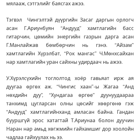
мялааж, сэтгэлийг баясгах ажээ.
Тэгвэл Чингэлтэй дүүргийн Засаг даргын орлогч
асан Г.Ариунбуян “Андууд” хамтлагийн басс
гитарчин, цөмийн энергийн газрын дарга асан
Г.Манлайжав бөмбөрчин нь гэнэ. “Айзам”
хамтлагийн Хүрэлбат, “Рок мангас” Ч.Мөнхсайхан
нар хамтлагийн уран сайхны удирдаач нь ажээ.
У.Хүрэлсүхийн тоглолтод хоёр гавьяат ирж ая
дуугаа өргөх аж. “Чингис хаан”-ы Жагаа “Анд
нөхдийн дуу”, “Хундагаа өргөе” дуунуудаараа
танхимд цугларсан олны цөсийг хөөргөнө гэж
“Андууд” хамтлагийнханд амласан байна. Гандан
бууршгүй эрос хатагтай Т.Ариунаа болон дуучин
Наран нар амьд хөгжмийн гайхамшиг дор хоолойн
чадлаа гайхуулах нь ээ.