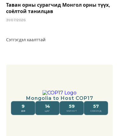
Таван орны сурагчид Монгол орны түүх,
соёлтой танилцав
31/07/2026
Сэтгэгдэл хаалттай