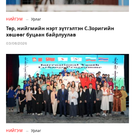
НИЙГЭМ
Урлаг
Төр, нийгмийн нэрт зүтгэлтэн С.Зоригийн
хөшөөг буцаан байрлуулав
03/08/2026
НИЙГЭМ
Урлаг