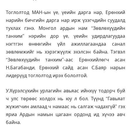
Тоглолтод МАН-ын үе, үеийн дарга нар, Ерөнхий
нарийн бичгийн дарга нар ирж үзэгчдийн суудалд
тухлах гэнэ. Монгол ардын нам “Зөвлөхүүдийн
танхим” нэрийн дор үе, үеийн удирдлагуудаа
нэгтгэн өнөөгийн үйл ажиллагаандаа санал
зөвлөмжийг нь хэрэгжүүлж эхэлсэн байна. Тэгвэл
“Зөвлөхүүдийн танхим”-аас Ерөнхийлөгч асан
Н.Багабанди, Ерөнхий сайд асан С.Баяр нарын
лидерүүд тоглолтод ирэх бололтой.
У.Хүрэлсүхийн урлагийн авьяас ийнхүү тодорч буй
ч улс төрөөс холдох нь юу л бол. Түүнд “Гавьяат
жүжигчин амлаад ч намаас нь салгаж чадахгүй” гэх
яриа Ардын намын цагаан ордонд ид хүчээ авч
байна.