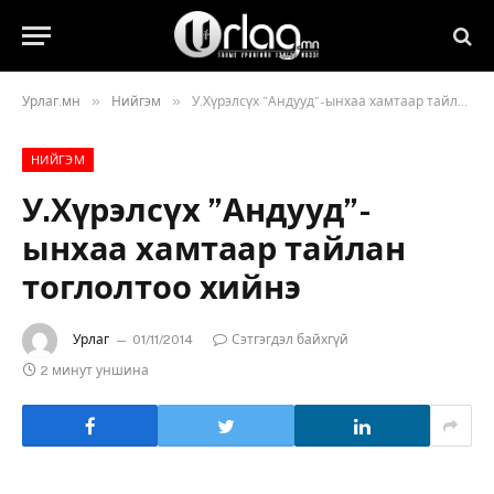
»
»
Урлаг.мн
Нийгэм
У.Хүрэлсүх ”Андууд”-ынхаа хамтаар тайлан тоглолтоо хийнэ
НИЙГЭМ
У.Хүрэлсүх ”Андууд”-
ынхаа хамтаар тайлан
тоглолтоо хийнэ
Урлаг
01/11/2014
Сэтгэгдэл байхгүй
2 минут уншина