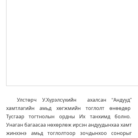
Улстөрч У.Хүрэлсүхийн ахалсан “Андууд”
хамтлагийн амьд хөгжмийн тоглолт өнөөдөр
Тусгаар тогтнолын ордны Их танхимд болно.
Унаган багаасаа нөхөрлөж ирсэн андуудынхаа хамт
жинхэнэ амьд тоглолтоор зочдынхоо сонорыг