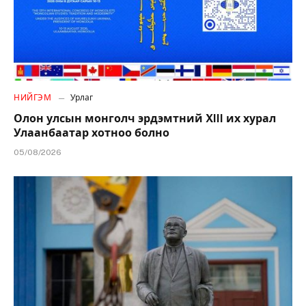
НИЙГЭМ
Урлаг
Олон улсын монголч эрдэмтний XIII их хурал
Улаанбаатар хотноо болно
05/08/2026