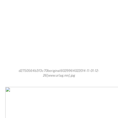
d2750564b3f3c70boriginal6029964022014-11-01-12-
26[www.urlag.mn].jpg