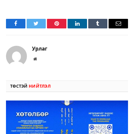
Facebook
Twitter
Pinterest
LinkedIn
Tumblr
Имэйл
Урлаг
Вэбсайт
ТӨСТЭЙ
НИЙТЛЭЛ