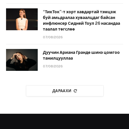
“ТикТок”-т хорт хавдартай тэмцэж
буй амьдралаа хуваалцдаг байсан
инфлюнсер Сидней Тоул 26 насандаа
таалал төгслөө
07/08/2026
Дуучин Ариана Гранде шинэ цомгоо
танилцууллаа
07/08/2026
ДАРААХИ