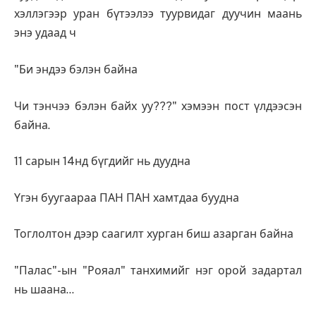
хэллэгээр уран бүтээлээ туурвидаг дуучин маань
энэ удаад ч
"Би эндээ бэлэн байна
Чи тэнчээ бэлэн байх уу???" хэмээн пост үлдээсэн
байна.
11 сарын 14нд бүгдийг нь дуудна
Үгэн буугаараа ПАН ПАН хамтдаа буудна
Тоглолтон дээр саагилт хурган биш азарган байна
"Палас"-ын "Рояал" танхимийг нэг орой задартал
нь шаана…