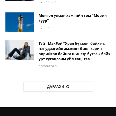
07/08/2026
Монгол улсын хамгийн том “Морин
хуур”
07/08/2026
Тэйт МакРэй “Уран бүтээлч байх нь
нэг удаагийн амжилт биш, харин
өөрийгөө байнга шинээр бүтээж байх
урт хугацааны үйл явц” гэв
06/08/2026
ДАРААХИ