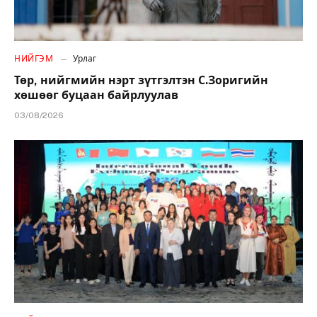
НИЙГЭМ
Урлаг
Төр, нийгмийн нэрт зүтгэлтэн С.Зоригийн
хөшөөг буцаан байрлуулав
03/08/2026