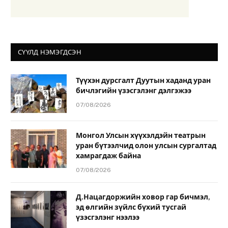
СҮҮЛД НЭМЭГДСЭН
Түүхэн дурсгалт Дуутын хаданд уран
бичлэгийн үзэсгэлэнг дэлгэжээ
07/08/2026
Монгол Улсын хүүхэлдэйн театрын
уран бүтээлчид олон улсын сургалтад
хамрагдаж байна
07/08/2026
Д.Нацагдоржийн ховор гар бичмэл,
эд өлгийн зүйлс бүхий тусгай
үзэсгэлэнг нээлээ