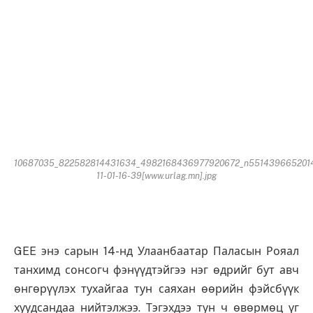
10687035_822582814431634_4982168436977920672_n551439665201
11-01-16-39[www.urlag.mn].jpg
GEE энэ сарын 14-нд Улаанбаатар Паласын Рояал
танхимд сонсогч фэнүүдтэйгээ нэг өдрийг бут авч
өнгөрүүлэх тухайгаа тун саяхан өөрийн фэйсбүүк
хуудсандаа нийтэлжээ. Тэгэхдээ тун ч өвөрмөц үг