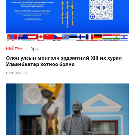
НИЙГЭМ
Урлаг
Олон улсын монголч эрдэмтний XIII их хурал
Улаанбаатар хотноо болно
05/08/2026