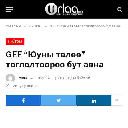
»
»
Урлаг.мн
Нийгэм
GEE “Юуны төлөө” тоглолтоороо бут авна
НИЙГЭМ
GEE “Юуны төлөө”
тоглолтоороо бут авна
Урлаг
01/11/2014
Сэтгэгдэл байхгүй
1 минут уншина