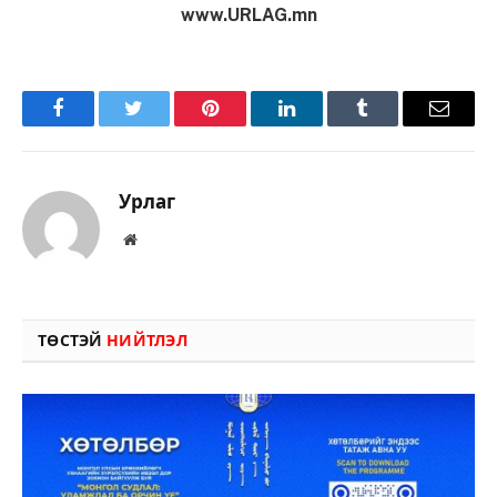
www.URLAG.mn
Facebook
Twitter
Pinterest
LinkedIn
Tumblr
Имэйл
Урлаг
Вэбсайт
ТӨСТЭЙ
НИЙТЛЭЛ