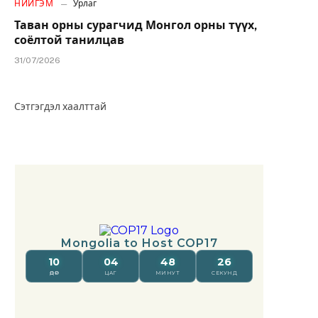
НИЙГЭМ
Урлаг
Таван орны сурагчид Монгол орны түүх,
соёлтой танилцав
31/07/2026
Сэтгэгдэл хаалттай