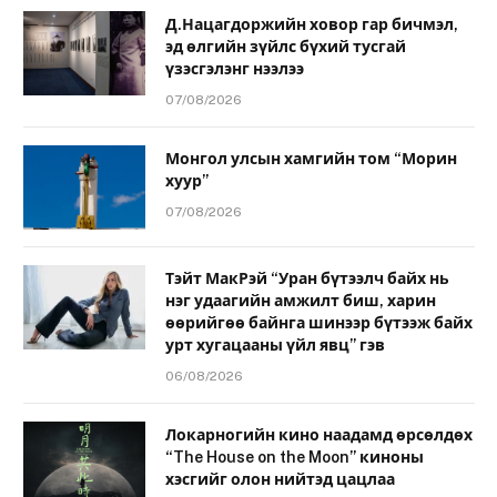
Д.Нацагдоржийн ховор гар бичмэл,
эд өлгийн зүйлс бүхий тусгай
үзэсгэлэнг нээлээ
07/08/2026
Монгол улсын хамгийн том “Морин
хуур”
07/08/2026
Тэйт МакРэй “Уран бүтээлч байх нь
нэг удаагийн амжилт биш, харин
өөрийгөө байнга шинээр бүтээж байх
урт хугацааны үйл явц” гэв
06/08/2026
Локарногийн кино наадамд өрсөлдөх
“The House on the Moon” киноны
хэсгийг олон нийтэд цацлаа