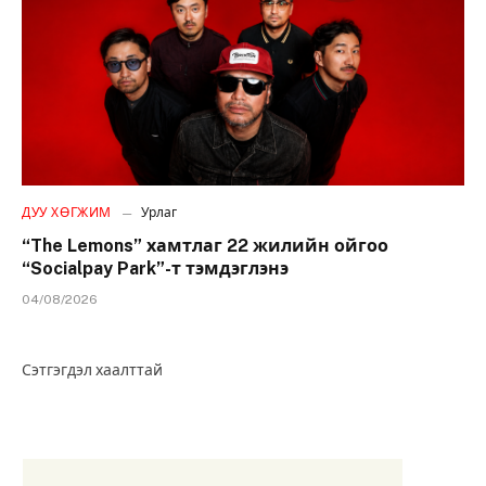
ДУУ ХӨГЖИМ
Урлаг
“The Lemons” хамтлаг 22 жилийн ойгоо
“Socialpay Park”-т тэмдэглэнэ
04/08/2026
Сэтгэгдэл хаалттай