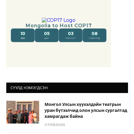
СҮҮЛД НЭМЭГДСЭН
Монгол Улсын хүүхэлдэйн театрын
уран бүтээлчид олон улсын сургалтад
хамрагдаж байна
07/08/2026