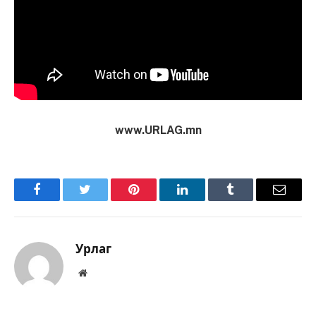
www.URLAG.mn
Facebook
Twitter
Pinterest
LinkedIn
Tumblr
Имэйл
Урлаг
Вэбсайт