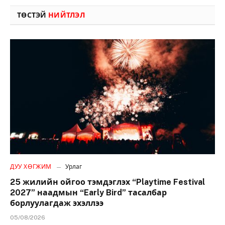
ТӨСТЭЙ
НИЙТЛЭЛ
ДУУ ХӨГЖИМ
Урлаг
25 жилийн ойгоо тэмдэглэх “Playtime Festival
2027” наадмын “Early Bird” тасалбар
борлуулагдаж эхэллээ
05/08/2026