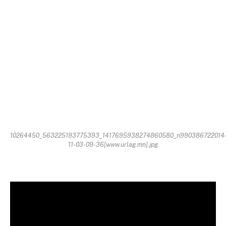
10264450_563225193775393_1417695938274860580_n990386722014
11-03-09-36[www.urlag.mn].jpg