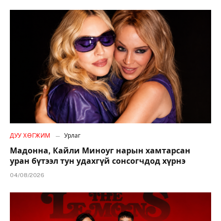
ДУУ ХӨГЖИМ
Урлаг
Мадонна, Кайли Миноуг нарын хамтарсан
уран бүтээл тун удахгүй сонсогчдод хүрнэ
04/08/2026