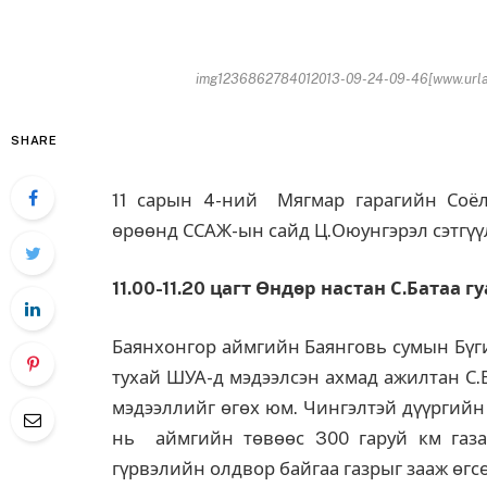
img1236862784012013-09-24-09-46[www.urlag
SHARE
11 сарын 4-ний Мягмар гарагийн Соёл
өрөөнд ССАЖ-ын сайд Ц.Оюунгэрэл сэтгүү
11.00-11.20 цагт
Өндөр настан С.Батаа
гу
Баянхонгор аймгийн Баянговь сумын Бүги
тухай ШУА-д мэдээлсэн ахмад ажилтан С.
мэдээллийг өгөх юм. Чингэлтэй дүүргийн
нь аймгийн төвөөс 300 гаруй км газар
гүрвэлийн олдвор байгаа газрыг зааж өгс