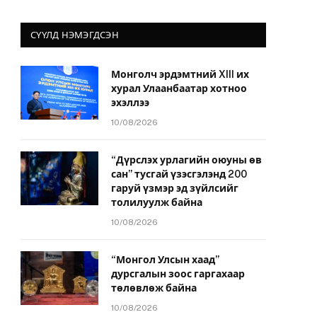
СҮҮЛД НЭМЭГДСЭН
Монголч эрдэмтний XIII их
хурал Улаанбаатар хотноо
эхэллээ
10/08/2026
“Дүрслэх урлагийн оюуны өв
сан” тусгай үзэсгэлэнд 200
гаруй үзмэр эд зүйлсийг
толилуулж байна
10/08/2026
“Монгол Улсын хаад”
дурсгалын зоос гаргахаар
төлөвлөж байна
10/08/2026