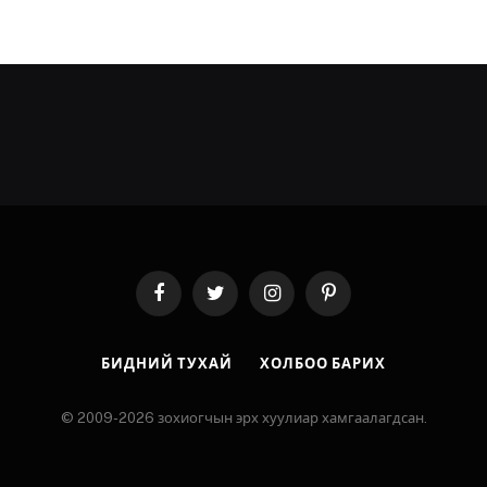
Facebook
Twitter
Instagram
Pinterest
БИДНИЙ ТУХАЙ
ХОЛБОО БАРИХ
© 2009-2026 зохиогчын эрх хуулиар хамгаалагдсан.