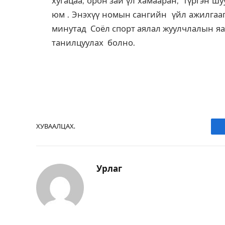
хугацаа, орон зай үл хамааран, түргэн 
юм . Энэхүү номын сангийн үйл ажилгаа
минутад Соёл спорт аялал жуулчлалын яа
танилцуулах болно.
С
ХУВААЛЦАХ.
Урлаг