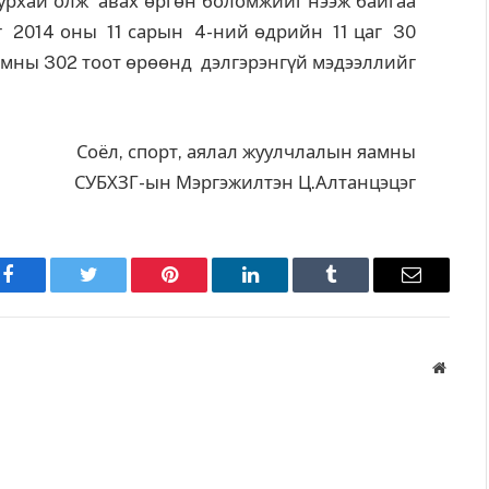
шуурхай олж авах өргөн боломжийг нээж байгаа
г 2014 оны 11 сарын 4-ний өдрийн 11 цаг 30
мны 302 тоот өрөөнд дэлгэрэнгүй мэдээллийг
Соёл, спорт, аялал жуулчлалын яамны
УБХЗГ-ын Мэргэжилтэн Ц.Алтанцэцэг
Facebook
Twitter
Pinterest
LinkedIn
Tumblr
Имэйл
Вэбса