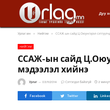
Дуу 
»
»
Урлаг.мн
Нийгэм
ССАЖ-ын сайд Ц.Оюунгэрэл сэтгүүлч
НИЙГЭМ
ССАЖ-ын сайд Ц.Оюу
мэдээлэл хийнэ
Урлаг
03/11/2014
Сэтгэгдэл байхгүй
2 мину
Facebook
Twitter
Linke