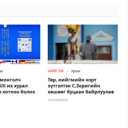
аг
НИЙГЭМ
Урлаг
 монголч
Төр, нийгмийн нэрт
III их хурал
зүтгэлтэн С.Зоригийн
 хотноо болно
хөшөөг буцаан байрлуулав
03/08/2026