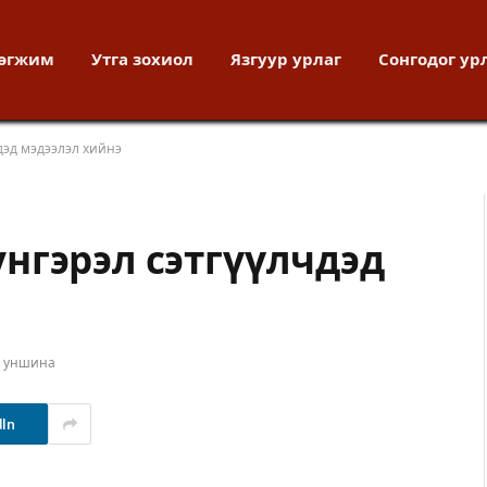
хөгжим
Утга зохиол
Язгуур урлаг
Сонгодог ур
дэд мэдээлэл хийнэ
нгэрэл сэтгүүлчдэд
т уншина
dIn