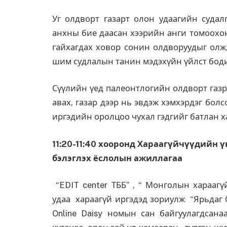
Уг олдворт газарт олон удаагийн суда
анхны бие даасан хээрийн анги томоохо
гайхагдах ховор сонин олдворуудыг олж
шим судлалын танин мэдэхүйн үйлст боди
Сүүлийн үед палеонтлогийн олдворт газр
авах, газар дээр нь эвдэж хэмхэрдэг бол
иргэдийн оролцоо чухал гэдгийг батлан х
11:
2
0-11:40 хооронд Хараагүйчүүдийн 
бэлэглэх
ёслолын
ажиллагаа
“EDIT center ТББ” , “ Монголын харааг
удаа хараагүй иргэдэд зориулж “Ярьдаг O
Online Daisy номын сан байгуулагдсана