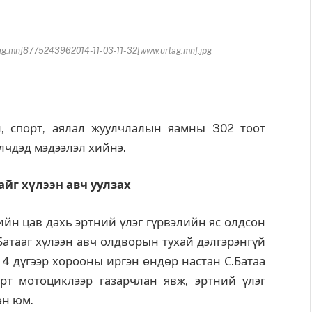
.mn]8775243962014-11-03-11-32[www.urlag.mn].jpg
, спорт, аялал жуулчлалын яамны 302 тоот
лчдэд мэдээлэл хийнэ.
айг хүлээн авч уулзах
йн цав дахь эртний үлэг гүрвэлийн яс олдсон
Батааг хүлээн авч олдворын тухай дэлгэрэнгүй
 4 дүгээр хорооны иргэн өндөр настан С.Батаа
т мотоциклээр газарчлан явж, эртний үлэг
өн юм.