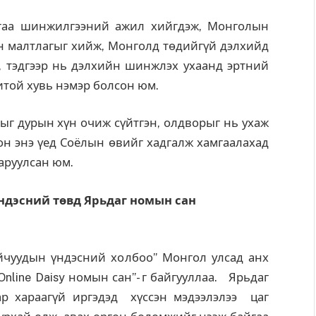
лгаа шинжилгээний ажил хийгдэж, Монголын
н малтлагыг хийж, Монголд төдийгүй дэлхийд
, тэдгээр нь дэлхийн шинжлэх ухаанд эртний
той хувь нэмэр болсон юм.
ыг дурын хүн очиж сүйтгэн, олдворыг нь ухаж
сон энэ үед Соёлын өвийг хадгалж хамгаалахад
аруулсан юм.
үндэсний төвд Ярьдаг номын сан
үйчуудын үндэсний холбоо” Монгол улсад анх
nline Daisy номын сан”- г байгууллаа. Ярьдаг
ар хараагүй иргэдэд хүссэн мэдээлэлээ цаг