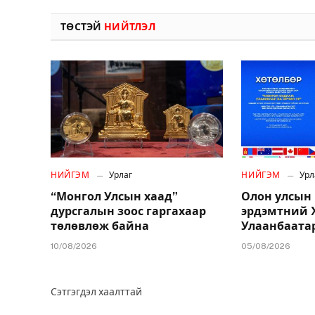
ТӨСТЭЙ
НИЙТЛЭЛ
НИЙГЭМ
Урлаг
НИЙГЭМ
Урл
“Монгол Улсын хаад”
Олон улсын
дурсгалын зоос гаргахаар
эрдэмтний X
төлөвлөж байна
Улаанбаатар
10/08/2026
05/08/2026
Сэтгэгдэл хаалттай