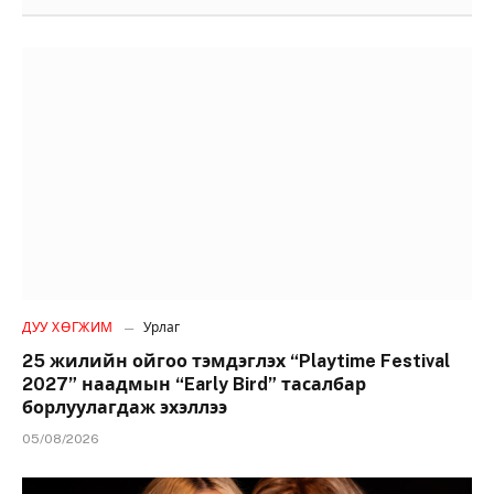
ДУУ ХӨГЖИМ
Урлаг
25 жилийн ойгоо тэмдэглэх “Playtime Festival
2027” наадмын “Early Bird” тасалбар
борлуулагдаж эхэллээ
05/08/2026