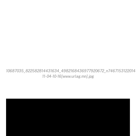
10687035_822582814431634_4982168436977920672_n7467153122014
11-04-10-16[www.urlag.mn].jpg