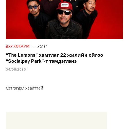
ДУУ ХӨГЖИМ
Урлаг
“The Lemons” хамтлаг 22 жилийн ойгоо
“Socialpay Park”-т тэмдэглэнэ
04/08/2026
Сэтгэгдэл хаалттай