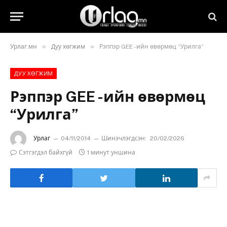
»
»
Урлаг.мн
Дуу хөгжим
Рэппэр GEE -ийн өвөрмөц “Урилга”
ДУУ ХӨГЖИМ
Рэппэр GEE -ийн өвөрмөц
“Урилга”
Урлаг
04/11/2014
Шинэчлэгдсэн:
20/02/2026
Сэтгэгдэл байхгүй
1 минут уншина