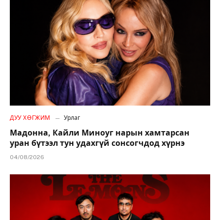
ДУУ ХӨГЖИМ
Урлаг
Мадонна, Кайли Миноуг нарын хамтарсан
уран бүтээл тун удахгүй сонсогчдод хүрнэ
04/08/2026