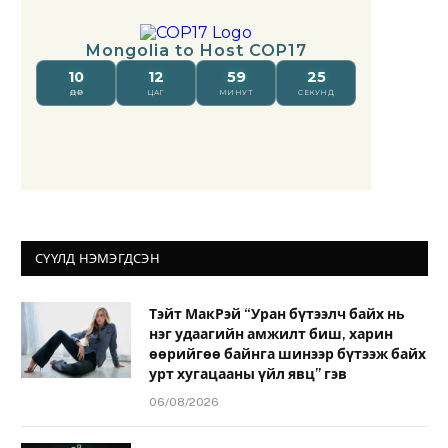
СҮҮЛД НЭМЭГДСЭН
Тэйт МакРэй “Уран бүтээлч байх нь
нэг удаагийн амжилт биш, харин
өөрийгөө байнга шинээр бүтээж байх
урт хугацааны үйл явц” гэв
06/08/2026