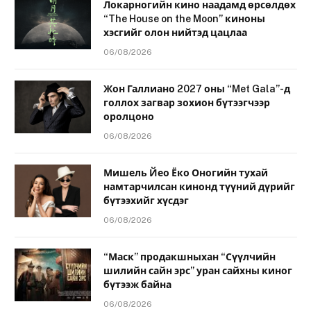
Локарногийн кино наадамд өрсөлдөх
“The House on the Moon” киноны
хэсгийг олон нийтэд цацлаа
06/08/2026
Жон Галлиано 2027 оны “Met Gala”-д
голлох загвар зохион бүтээгчээр
оролцоно
06/08/2026
Мишель Йео Ёко Оногийн тухай
намтарчилсан кинонд түүний дүрийг
бүтээхийг хүсдэг
06/08/2026
“Маск” продакшныхан “Сүүлчийн
шилийн сайн эрс” уран сайхны киног
бүтээж байна
06/08/2026