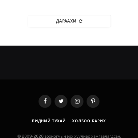
ДАРААХИ
Facebook
Twitter
Instagram
Pinterest
БИДНИЙ ТУХАЙ
ХОЛБОО БАРИХ
© 2009-2026 зохиогчын эрх хуулиар хамгаалагдсан.