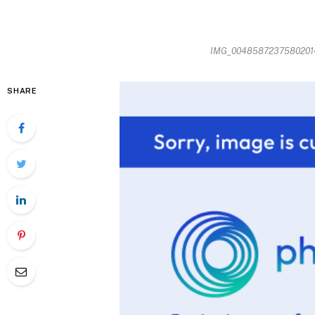
IMG_00485872375802014-
SHARE