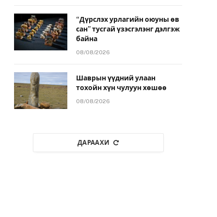
“Дүрслэх урлагийн оюуны өв
сан” тусгай үзэсгэлэнг дэлгэж
байна
08/08/2026
Шаврын үүдний улаан
тохойн хүн чулуун хөшөө
08/08/2026
ДАРААХИ