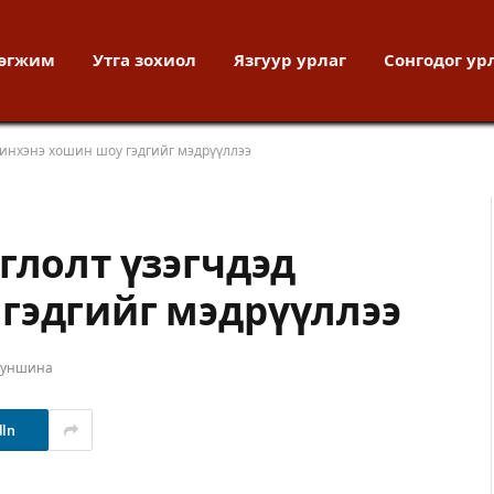
хөгжим
Утга зохиол
Язгуур урлаг
Сонгодог ур
жинхэнэ хошин шоу гэдгийг мэдрүүллээ
глолт үзэгчдэд
гэдгийг мэдрүүллээ
т уншина
dIn