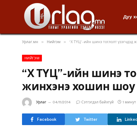
Дуу 
»
»
Урлаг.мн
Нийгэм
“Х ТҮЦ”-ийн шинэ тоглолт үзэгчдэд 
НИЙГЭМ
“Х ТҮЦ”-ийн шинэ то
жинхэнэ хошин шоу 
Урлаг
04/11/2014
Сэтгэгдэл байхгүй
1 мину
Facebook
Twitter
Linke