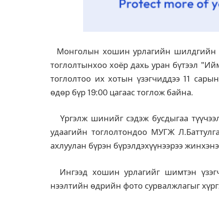
Монголын хошин урлагийн шилдгийн ш
тоглолтынхоо хоёр дахь уран бүтээл "Ий
тоглолтоо их хотын үзэгчиддээ 11 сары
өдөр бүр 19:00 цагаас тоглож байна.
Үргэлж шинийг сэдэж бусдыгаа түүчээл
удаагийн тоглолтондоо МУГЖ Л.Баттулг
ахлуулан бүрэн бүрэлдэхүүнээрээ жинхэнэ
Ингээд хошин урлагийг шимтэн үзэгч 
нээлтийн өдрийн фото сурвалжлагыг хүрг