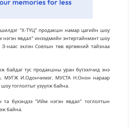
илдэг "Х-ТҮЦ" продакшн намар цагийн шоу
м нэгэн явдал" инээдмийн энтертайнмэнт шоу
н 3-наас эхлэн Соёлын төв өргөөний тайзнаа
ж байдаг тус продакшны уран бүтээлчид энэ
а, МУГЖ И.Одончимэг, МУСТА Н.Онон нараар
 шоу тоглолтыг үзүүлж байна.
та бүхэндээ "Ийм нэгэн явдал" тоглолтын
эж байна.