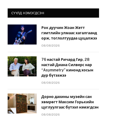
СҮҮЛД НЭМЭГДСЭН
Рок дуучин Жоан Жетт
гэмтлийн улмаас хагалгаанд
орж, тоглолтуудаа цуцалжээ
08/08/2026
76 настай Ричард Гир, 28
настай Диана Силверс нар
“Asymmetry” кинонд хосын
дүр бүтээжээ
08/08/2026
Дорно дахины музейн сан
хөмрөгт Максим Горькийн
цуглуулгаас бүтээл нэмэгдсэн
08/08/2026