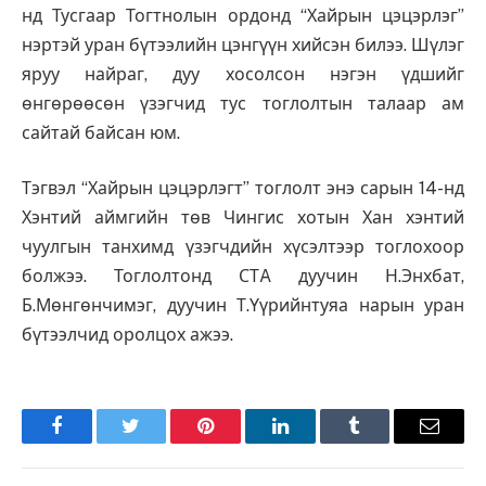
нд Тусгаар Тогтнолын ордонд “Хайрын цэцэрлэг”
нэртэй уран бүтээлийн цэнгүүн хийсэн билээ. Шүлэг
яруу найраг, дуу хосолсон нэгэн үдшийг
өнгөрөөсөн үзэгчид тус тоглолтын талаар ам
сайтай байсан юм.
Тэгвэл “Хайрын цэцэрлэгт” тоглолт энэ сарын 14-нд
Хэнтий аймгийн төв Чингис хотын Хан хэнтий
чуулгын танхимд үзэгчдийн хүсэлтээр тоглохоор
болжээ. Тоглолтонд СТA дуучин Н.Энхбат,
Б.Мөнгөнчимэг, дуучин Т.Үүрийнтуяа нарын уран
бүтээлчид оролцох ажээ.
Facebook
Twitter
Pinterest
LinkedIn
Tumblr
Имэйл