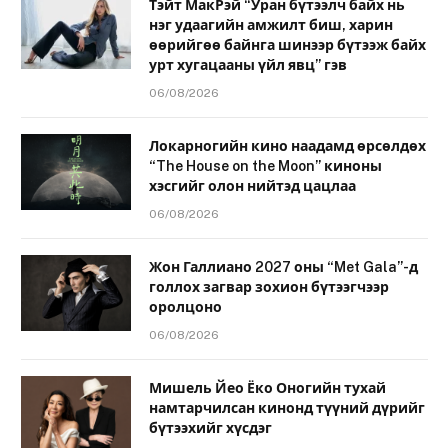
Тэйт МакРэй “Уран бүтээлч байх нь
нэг удаагийн амжилт биш, харин
өөрийгөө байнга шинээр бүтээж байх
урт хугацааны үйл явц” гэв
06/08/2026
Локарногийн кино наадамд өрсөлдөх
“The House on the Moon” киноны
хэсгийг олон нийтэд цацлаа
06/08/2026
Жон Галлиано 2027 оны “Met Gala”-д
голлох загвар зохион бүтээгчээр
оролцоно
06/08/2026
Мишель Йео Ёко Оногийн тухай
намтарчилсан кинонд түүний дүрийг
бүтээхийг хүсдэг