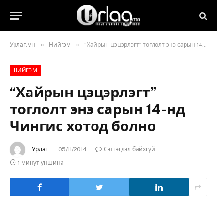
»
»
Урлаг.мн
Нийгэм
“Хайрын цэцэрлэгт” тоглолт энэ сарын 14-нд Чингис хотод болно
НИЙГЭМ
“Хайрын цэцэрлэгт”
тоглолт энэ сарын 14-нд
Чингис хотод болно
Урлаг
05/11/2014
Сэтгэгдэл байхгүй
1 минут уншина