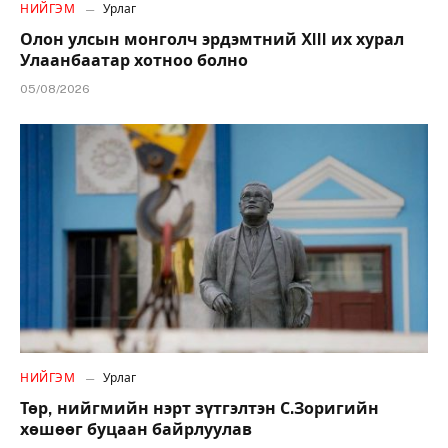
НИЙГЭМ
Урлаг
Олон улсын монголч эрдэмтний XIII их хурал
Улаанбаатар хотноо болно
05/08/2026
НИЙГЭМ
Урлаг
Төр, нийгмийн нэрт зүтгэлтэн С.Зоригийн
хөшөөг буцаан байрлуулав