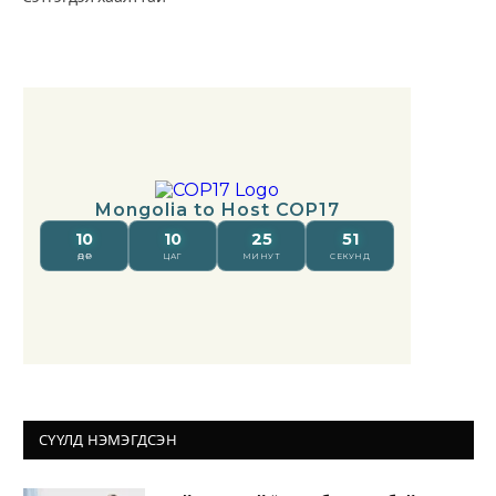
СҮҮЛД НЭМЭГДСЭН