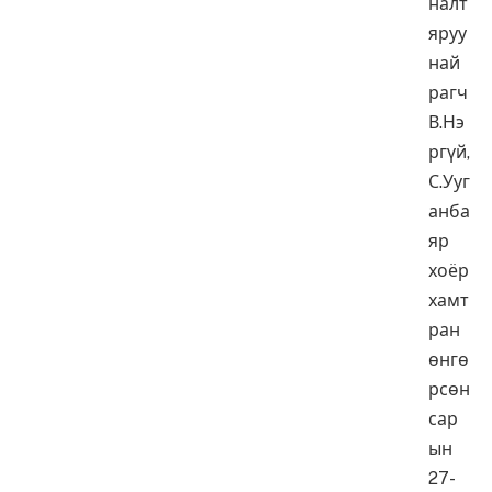
налт
яруу
най
рагч
В.Нэ
ргүй,
С.Ууг
анба
яр
хоёр
хамт
ран
өнгө
рсөн
сар
ын
27-