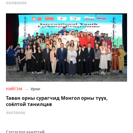
03/08/2026
НИЙГЭМ
Урлаг
Таван орны сурагчид Монгол орны түүх,
соёлтой танилцав
31/07/2026
Сэтгэгдэл хаалттай