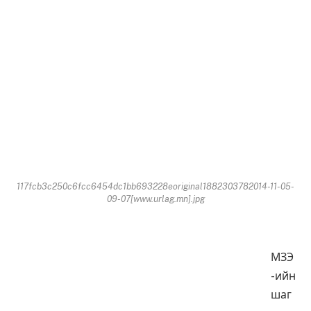
117fcb3c250c6fcc6454dc1bb693228eoriginal1882303782014-11-05-
09-07[www.urlag.mn].jpg
МЗЭ
-ийн
шаг