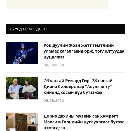
СҮҮЛД НЭМЭГДСЭН
Рок дуучин Жоан Жетт гэмтлийн
улмаас хагалгаанд орж, тоглолтуудаа
цуцалжээ
08/08/2026
76 настай Ричард Гир, 28 настай
Диана Силверс нар “Asymmetry”
кинонд хосын дүр бүтээжээ
08/08/2026
Дорно дахины музейн сан хөмрөгт
Максим Горькийн цуглуулгаас бүтээл
нэмэгдсэн