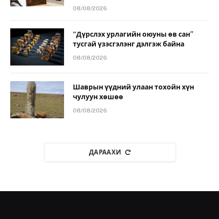
08/08/2026
“Дүрслэх урлагийн оюуны өв сан”
тусгай үзэсгэлэнг дэлгэж байна
08/08/2026
Шаврын үүдний улаан тохойн хүн
чулуун хөшөө
08/08/2026
ДАРААХИ