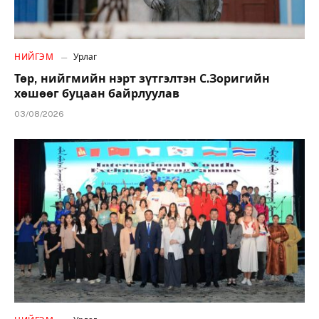
НИЙГЭМ
Урлаг
Төр, нийгмийн нэрт зүтгэлтэн С.Зоригийн
хөшөөг буцаан байрлуулав
03/08/2026