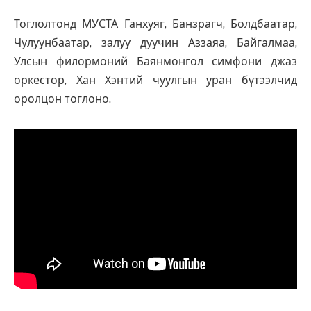
Тоглолтонд МУСТА Ганхуяг, Банзрагч, Болдбаатар,
Чулуунбаатар, залуу дуучин Аззаяа, Байгалмаа,
Улсын филормоний Баянмонгол симфони джаз
оркестор, Хан Хэнтий чуулгын уран бүтээлчид
оролцон тоглоно.