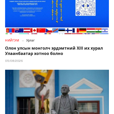
НИЙГЭМ
Урлаг
Олон улсын монголч эрдэмтний XIII их хурал
Улаанбаатар хотноо болно
05/08/2026