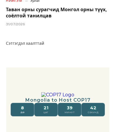
НИЙГЭМ
Урлаг
Таван орны сурагчид Монгол орны түүх,
соёлтой танилцав
31/07/2026
Сэтгэгдэл хаалттай