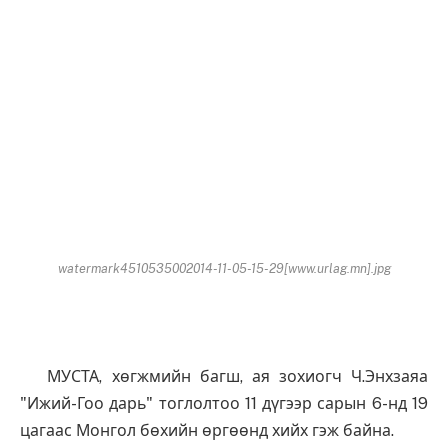
watermark4510535002014-11-05-15-29[www.urlag.mn].jpg
МУСТА, хөгжмийн багш, ая зохиогч Ч.Энхзаяа
"Ижий-Гоо дарь" тоглолтоо 11 дүгээр сарын 6-нд 19
цагаас Монгол бөхийн өргөөнд хийх гэж байна.