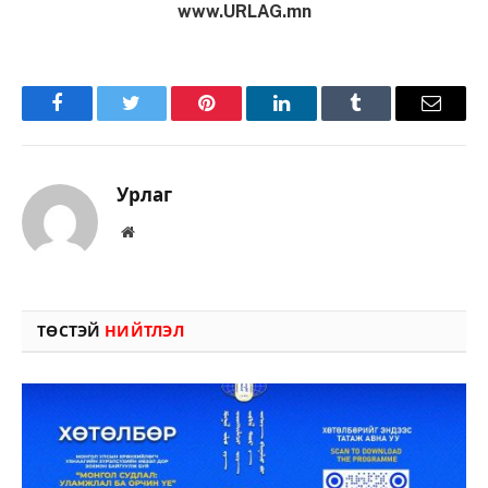
www.URLAG.mn
Facebook
Twitter
Pinterest
LinkedIn
Tumblr
Имэйл
Урлаг
Вэбсайт
ТӨСТЭЙ
НИЙТЛЭЛ