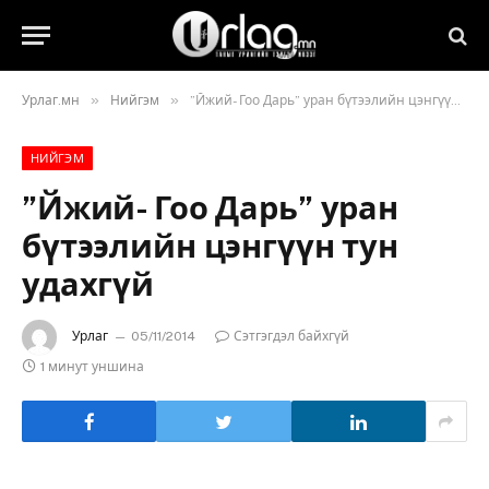
»
»
Урлаг.мн
Нийгэм
”Йжий- Гоо Дарь” уран бүтээлийн цэнгүүн тун удахгүй
НИЙГЭМ
”Йжий- Гоо Дарь” уран
бүтээлийн цэнгүүн тун
удахгүй
Урлаг
05/11/2014
Сэтгэгдэл байхгүй
1 минут уншина