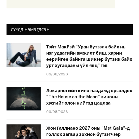
СҮҮЛД НЭМЭГДСЭН
Тэйт МакРэй “Уран бүтээлч байх нь
нэг удаагийн амжилт биш, харин
өөрийгөө байнга шинээр бүтээж байх
урт хугацааны үйл явц” гэв
06/08/2026
Локарногийн кино наадамд өрсөлдөх
“The House on the Moon” киноны
хэсгийг олон нийтэд цацлаа
06/08/2026
Жон Галлиано 2027 оны “Met Gala”-д
голлох загвар зохион бүтээгчээр