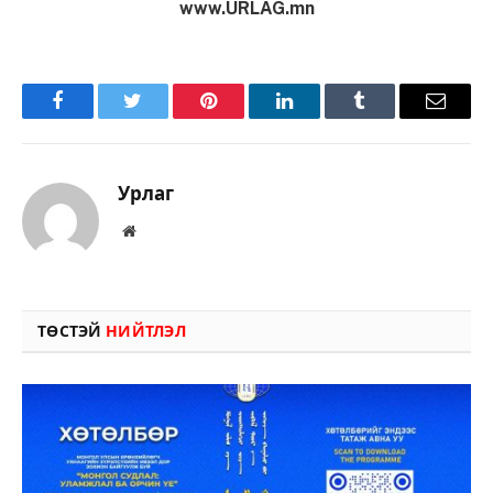
www.URLAG.mn
Facebook
Twitter
Pinterest
LinkedIn
Tumblr
Имэйл
Урлаг
Вэбсайт
ТӨСТЭЙ
НИЙТЛЭЛ