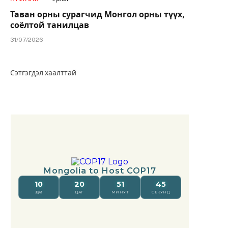
Таван орны сурагчид Монгол орны түүх,
соёлтой танилцав
31/07/2026
Сэтгэгдэл хаалттай