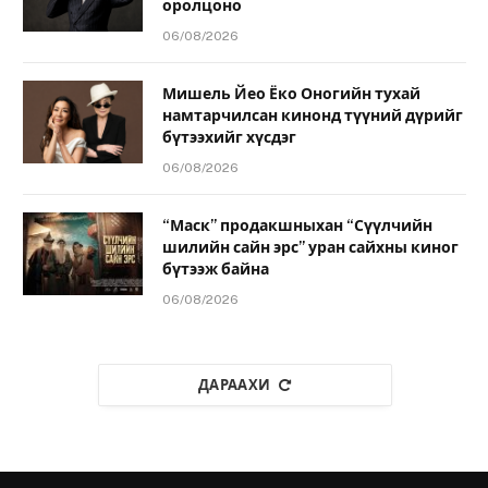
оролцоно
06/08/2026
Мишель Йео Ёко Оногийн тухай
намтарчилсан кинонд түүний дүрийг
бүтээхийг хүсдэг
06/08/2026
“Маск” продакшныхан “Сүүлчийн
шилийн сайн эрс” уран сайхны киног
бүтээж байна
06/08/2026
ДАРААХИ