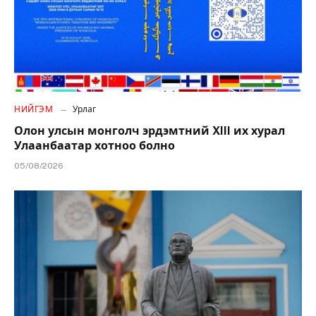
НИЙГЭМ
Урлаг
Олон улсын монголч эрдэмтний XIII их хурал
Улаанбаатар хотноо болно
05/08/2026