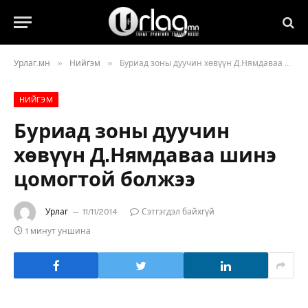
»
»
Урлаг.мн
Нийгэм
Буриад зоны дуучин хөвүүн Д.Нямдаваа шинэ цомогтой болжээ
НИЙГЭМ
Буриад зоны дуучин
хөвүүн Д.Нямдаваа шинэ
цомогтой болжээ
Урлаг
11/11/2014
Сэтгэгдэл байхгүй
1 минут уншина