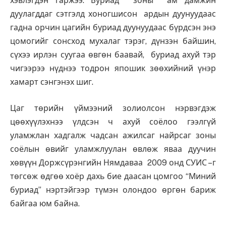
хэвлэгдэн гаржээ. Буриад зоны ам дамжин
дуулагддаг сэтгэлд хоногшисон ардын дуунуудаас
гадна орчин цагийн буриад дуунуудаас бүрдсэн энэ
цомогийг сонсход мухалаг тэрэг, дүнзэн байшин,
сүхээ ирлэн суугаа өвгөн баавай, буриад ахуй тэр
чигээрээ нүднээ тодрон япошик зөөхийний үнэр
хамарт сэнгэнэх шиг.
Цаг төрийн үймээний золиолсон нэрвэгдэж
цөөхүүлэхнээ үлдсэн ч ахуй соёлоо гээлгүй
уламжлан хадгалж чадсан ажилсаг найрсаг зоны
соёлын өвийг уламжлуулан өвлөж яваа дуучин
хөвүүн Доржсүрэнгийн Нямдаваа 2009 онд СУИС –г
төгсөж өдгөө хоёр дахь бие даасан цомгоо “Миний
буриад” нэртэйгээр түмэн олондоо өргөн бариж
байгаа юм байна.