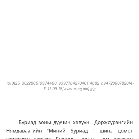
1010125_302286519974480_939778427046114882_n9472060782014-
11-11-09-18[www.urlag.mn].jpg
Буриад зоны дуучин хөвүүн Доржсүрэнгийн
Нямдаваагийн “Миний буриад ” шинэ цомог