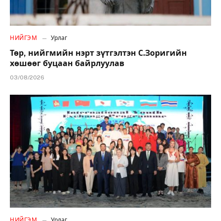
НИЙГЭМ
Урлаг
Төр, нийгмийн нэрт зүтгэлтэн С.Зоригийн
хөшөөг буцаан байрлуулав
03/08/2026
НИЙГЭМ
Урлаг