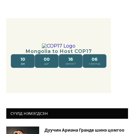
СҮҮЛД НЭМЭГДСЭН
Дуучин Ариана Гранде шинэ цомгоо