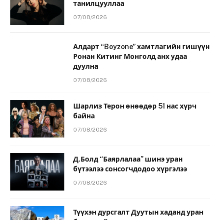
танилцууллаа
07/08/2026
Алдарт “Boyzone” хамтлагийн гишүүн
Ронан Китинг Монголд анх удаа
дуулна
07/08/2026
Шарлиз Терон өнөөдөр 51 нас хүрч
байна
07/08/2026
Д.Болд “Баярлалаа” шинэ уран
бүтээлээ сонсогчдодоо хүргэлээ
07/08/2026
Түүхэн дурсгалт Дуутын хаданд уран