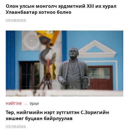
Олон улсын монголч эрдэмтний XIII их хурал
Улаанбаатар хотноо болно
05/08/2026
НИЙГЭМ
Урлаг
Төр, нийгмийн нэрт зүтгэлтэн С.Зоригийн
хөшөөг буцаан байрлуулав
03/08/2026