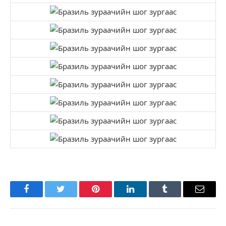
Facebook
Twitter
Pinterest
LinkedIn
Tumblr
Имэйл