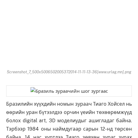
Screenshot_7_500x5006502005372014-11-11-13-36[www.urlag.mn].png
Бразилийн хүүхдийн номын зураач Тиаго Хойсел нь
өөрийн уран бүтээлдээ орчин үеийн төхөөрөмжүүд
болох digital art, 3D моделиудыг ашигладаг байна.
Тэрбээр 1984 оны наймдугаар сарын 12-нд төрсөн
байна. 14 нас хүртлээ Тиаго зөвхөн зураг зурах