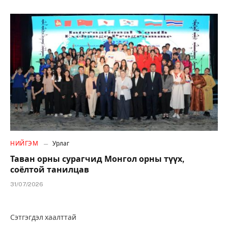
НИЙГЭМ
Урлаг
Таван орны сурагчид Монгол орны түүх,
соёлтой танилцав
31/07/2026
Сэтгэгдэл хаалттай