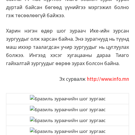
дуртай байсан бөгөөд үүнийгээ мэргэжил болно
гэж төсөөлөөгүй байжээ.
Харин нэгэн өдөр шог зураач Ике-ийн зурсан
зургуудыг олж харсан байна. Энэ зурагнууд нь түүнд
маш ихээр таалагдсан учир зургуудыг нь цуглуулах
болжээ. Ингээд хэсэг хугацааны дараа Тиаго
гайхалтай зургуудыг өөрөө зурах болсон байна.
Эх сурвалж
http://www.info.mn