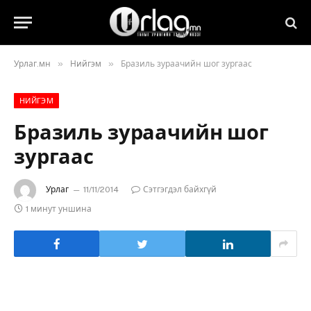
»
»
Урлаг.мн
Нийгэм
Бразиль зураачийн шог зургаас
НИЙГЭМ
Бразиль зураачийн шог
зургаас
Урлаг
11/11/2014
Сэтгэгдэл байхгүй
1 минут уншина