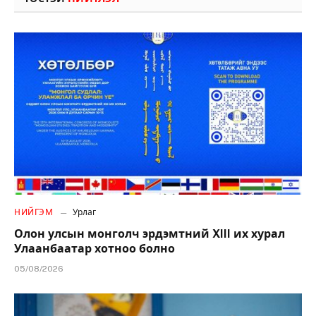
НИЙГЭМ
Урлаг
Олон улсын монголч эрдэмтний XIII их хурал
Улаанбаатар хотноо болно
05/08/2026