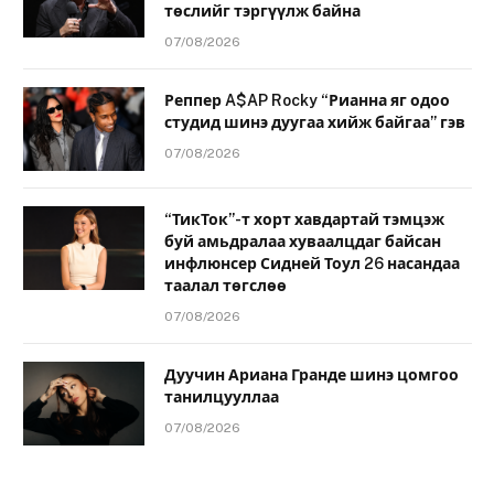
төслийг тэргүүлж байна
07/08/2026
Реппер A$AP Rocky “Рианна яг одоо
студид шинэ дуугаа хийж байгаа” гэв
07/08/2026
“ТикТок”-т хорт хавдартай тэмцэж
буй амьдралаа хуваалцдаг байсан
инфлюнсер Сидней Тоул 26 насандаа
таалал төгслөө
07/08/2026
Дуучин Ариана Гранде шинэ цомгоо
танилцууллаа
07/08/2026