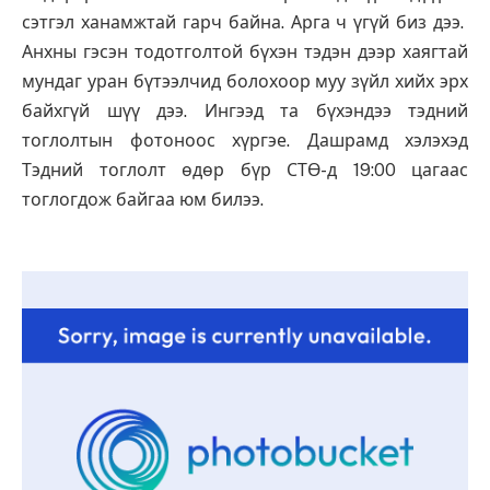
сэтгэл ханамжтай гарч байна. Арга ч үгүй биз дээ.
Анхны гэсэн тодотголтой бүхэн тэдэн дээр хаягтай
мундаг уран бүтээлчид болохоор муу зүйл хийх эрх
байхгүй шүү дээ. Ингээд та бүхэндээ тэдний
тоглолтын фотоноос хүргэе. Дашрамд хэлэхэд
Тэдний тоглолт өдөр бүр СТӨ-д 19:00 цагаас
тоглогдож байгаа юм билээ.