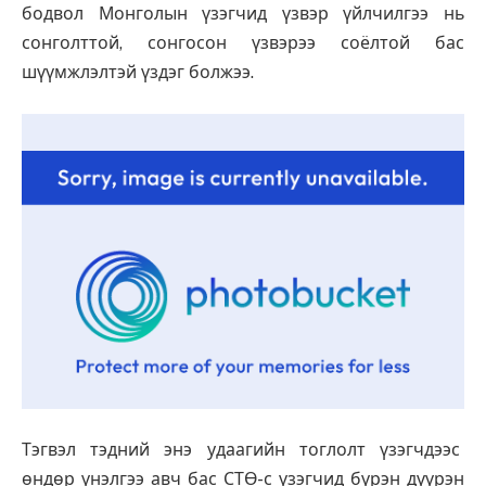
бодвол Монголын үзэгчид үзвэр үйлчилгээ нь
сонголттой, сонгосон үзвэрээ соёлтой бас
шүүмжлэлтэй үздэг болжээ.
Тэгвэл тэдний энэ удаагийн тоглолт үзэгчдээс
өндөр үнэлгээ авч бас СТӨ-с үзэгчид бүрэн дүүрэн