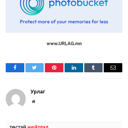
www.URLAG.mn
Facebook
Twitter
Pinterest
LinkedIn
Tumblr
Имэйл
Урлаг
Вэбсайт
ТӨСТЭЙ
НИЙТЛЭЛ