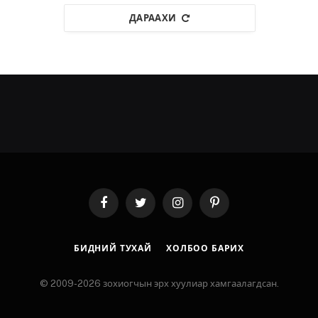
ДАРААХИ
Facebook
Twitter
Instagram
Pinterest
БИДНИЙ ТУХАЙ
ХОЛБОО БАРИХ
© 2009-2026 зохиогчын эрх хуулиар хамгаалагдсан.