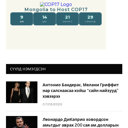
СҮҮЛД НЭМЭГДСЭН
Антонио Бандерас, Мелани Гриффит
нар салснаасаа хойш “сайн найзууд”
хэвээрээ
07/08/2026
Леонардо ДиКаприо ховордсон
амьтдыг аврах 200 сая ам.долларын