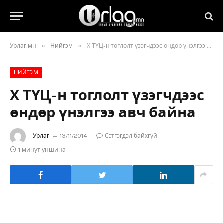
»
»
Урлаг.мн
Нийгэм
Х ТҮЦ-н тоглолт үзэгчдээс өндөр үнэлгээ авч байна
НИЙГЭМ
Х ТҮЦ-н тоглолт үзэгчдээс
өндөр үнэлгээ авч байна
Урлаг
13/11/2014
Сэтгэгдэл байхгүй
1 минут уншина