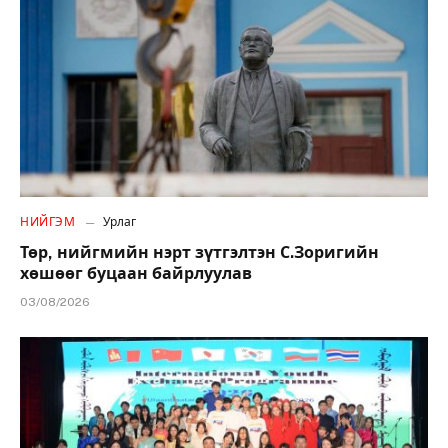
НИЙГЭМ
Урлаг
Төр, нийгмийн нэрт зүтгэлтэн С.Зоригийн
хөшөөг буцаан байрлуулав
03/08/2026