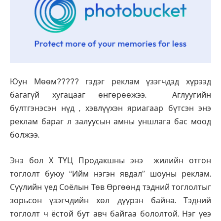
Юун Мөөм????? гэдэг реклам үзэгчдэд хүрээд
багагүй хугацааг өнгөрөөжээ. Аглуугийн
бүлтгэнэсэн нүд , хэвлүүхэн яриагаар бүтсэн энэ
реклам бараг л залуусын амны уншлага бас моод
болжээ.
Энэ бол Х ТҮЦ Продакшны энэ жилийн отгон
тоглолт буюу “Ийм нэгэн явдал” шоуны реклам.
Сүүлийн үед Соёлын Төв Өргөөнд тэдний тоглолтыг
зорьсон үзэгчдийн хөл дүүрэн байна. Тэдний
тоглолт ч ёстой бут авч байгаа бололтой. Нэг үеэ