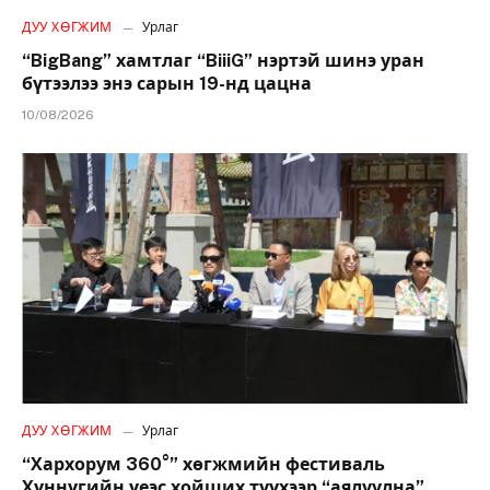
ДУУ ХӨГЖИМ
Урлаг
“BigBang” хамтлаг “BiiiG” нэртэй шинэ уран
бүтээлээ энэ сарын 19-нд цацна
10/08/2026
ДУУ ХӨГЖИМ
Урлаг
“Хархорум 360°” хөгжмийн фестиваль
Хүннүгийн үеэс хойших түүхээр “аялуулна”