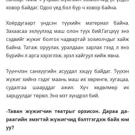
ховор байдаг. Одоо үед бол бүр ч ховор байна.
Хоёрдугаарт үндсэн түүхийн материал байна.
Захаасаа эхлүүлээд маш олон түүх бий.Гагцхүү энэ
сэдвийг жүжиг болгох чадвартай зохиолчдыг хайж
байна. Татаж оруулах, уралдаан зарлах гээд л янз
бүрийн л арга хэрэглэж, эрэл хайгуул хийж явна.
Түүнчлэн санхүүгийн асуудал хэцүү байдаг. Түүхэн
жүжиг хийнэ гэдэг маань маш их хөрөнгө, хугацаа,
судалгаа шаарддаг ажил. Хүч хөдөлмөр их
зарцуулдаг төрөл. Энэ мэт хүндрэл бий.
-Таван жүжигчин театрыг орхисон. Дараа да­
раа­­гийн эмэгтэй жүжигчид бэлтгэгдэж байх юм
уу?