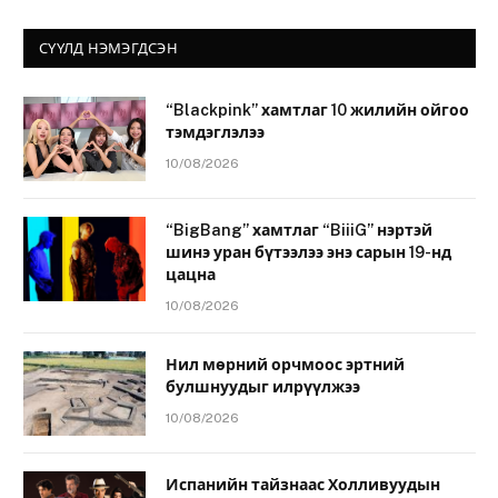
СҮҮЛД НЭМЭГДСЭН
“Blackpink” хамтлаг 10 жилийн ойгоо
тэмдэглэлээ
10/08/2026
“BigBang” хамтлаг “BiiiG” нэртэй
шинэ уран бүтээлээ энэ сарын 19-нд
цацна
10/08/2026
Нил мөрний орчмоос эртний
булшнуудыг илрүүлжээ
10/08/2026
Испанийн тайзнаас Холливуудын