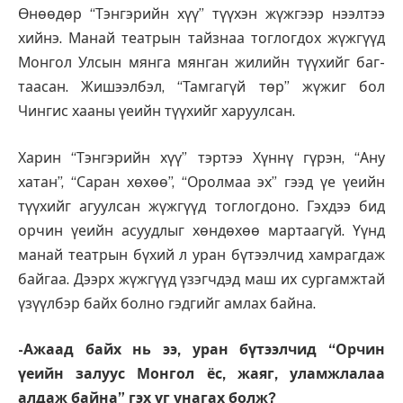
Өнөөдөр “Тэнгэрийн хүү” түүхэн жүжгээр нээлтээ
хийнэ. Манай театрын тайзнаа тоглогдох жүжгүүд
Монгол Улсын мянга мянган жи­лийн түүхийг баг­
таасан. Жишээлбэл, “Там­гагүй төр” жүжиг бол
Чингис хааны үеийн түү­хийг харуулсан.
Харин “Тэнгэрийн хүү” тэртээ Хүннү гүрэн, “Ану
хатан”, “Саран хөхөө”, “Оролмаа эх” гээд үе үеийн
түүхийг агуулсан жүжгүүд тоглогдоно. Гэхдээ бид
орчин үеийн асуудлыг хөн­дөхөө мартаагүй. Үүнд
ма­най театрын бүхий л уран бүтээлчид хамрагдаж
байгаа. Дээрх жүжгүүд үзэгчдэд маш их сургамжтай
үзүүл­бэр байх болно гэдгийг амлах байна.
-Ажаад байх нь ээ, уран бүтээлчид “Орчин
үеийн залуус Монгол ёс, жаяг, уламжлалаа
алдаж байна” гэх үг унагах болж?