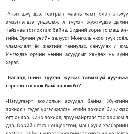
-Үнэн шүү дээ. Театрын маань хамт олон энэхүү
эмзэглэлдээ үндэслэж л түүхэн жүжгүүдээ дахин
тайзнаа тоглох гэж байна. Бидний зорилго маш эн­
гийн. Орчин үеийн залууст Монголынхоо түүх соёл,
уламжлалт ёс жаягийг таниулах, сануулах л юм.
Ингэхдээ орчин үеийн асуудлыг хөндөх нь зүйн
хэрэг.
-Яагаад шинэ түүхэн жү­жиг тавихгүй хуучнаа
сэр­гээн тоглож байгаа юм бэ?
-Нэгдүгээрт зохиолын асуудал байна. Жүжгийн
зохиолч гэдэг үргэлжилсэн үгийн зохиол бичихээс
огт ондоо. Кино зохиол, яруу найргаас тэс өөр юм л
даа. Өөрийн гэсэн онцлогтой, маш хүнд хэлбэрийн
салбар. Тийм ч учраас жүжгийн зохиолчид үе үедээ