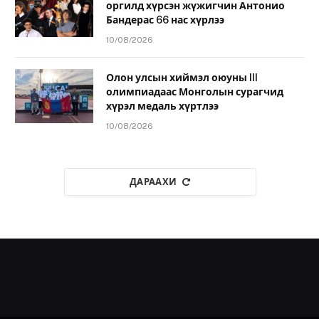
оргилд хүрсэн жүжигчин Антонио
Бандерас 66 нас хүрлээ
10/08/2026
Олон улсын хиймэл оюуны III
олимпиадаас Монголын сурагчид
хүрэл медаль хүртлээ
10/08/2026
ДАРААХИ