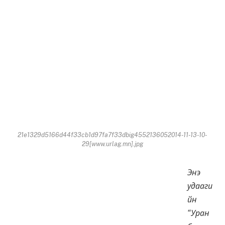
21e1329d5166d44f33cb1d97fa7f33dbig4552136052014-11-13-10-
29[www.urlag.mn].jpg
Энэ
удааги
йн
“Уран