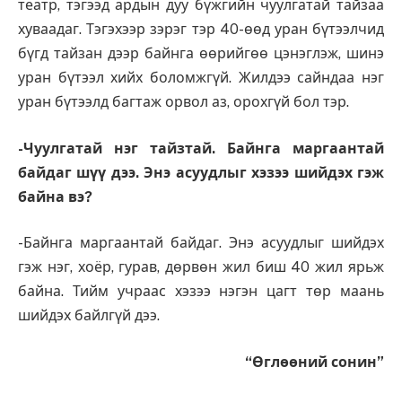
театр, тэгээд ардын дуу бүжгийн чуул­гатай тайзаа
хуваадаг. Тэгэ­хээр зэрэг тэр 40-өөд уран бүтээлчид
бүгд тайзан дээр байнга өөрийгөө цэнэглэж, шинэ
уран бүтээл хийх бо­ломжгүй. Жилдээ сайндаа нэг
уран бүтээлд багтаж орвол аз, орохгүй бол тэр.
-Чуулгатай нэг тайзтай. Байнга маргаантай
байдаг шүү дээ. Энэ асуудлыг хэзээ шийдэх гэж
байна вэ?
-Байнга маргаантай бай­даг. Энэ асуудлыг шийдэх
гэж нэг, хоёр, гурав, дөрвөн жил биш 40 жил ярьж
байна. Тийм учраас хэзээ нэгэн цагт төр маань
шийдэх байлгүй дээ.
“Өглөөний сонин”