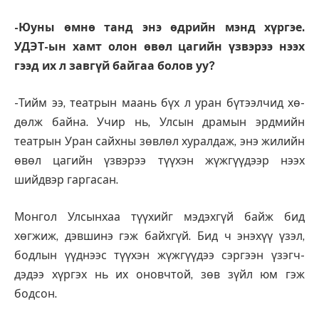
-Юуны өмнө танд энэ өдрийн мэнд хүргэе.
УДЭТ-ын хамт олон өвөл цагийн үзвэрээ нээх
гээд их л завгүй байгаа болов уу?
-Тийм ээ, театрын маань бүх л уран бүтээлчид хө­
дөлж байна. Учир нь, Улсын драмын эрдмийн
театрын Уран сайхны зөвлөл ху­ралдаж, энэ жилийн
өвөл цагийн үзвэрээ түүхэн жүж­гүүдээр нээх
шийдвэр гар­гасан.
Монгол Улсынхаа түү­хийг мэдэхгүй байж бид
хөгжиж, дэвшинэ гэж байхгүй. Бид ч энэхүү үзэл,
бодлын үүднээс түү­хэн жүж­гүүдээ сэргээн үзэгч­
дэдээ хүргэх нь их оновчтой, зөв зүйл юм гэж
бодсон.