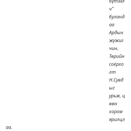
бүтээл
ч”
буланд
аа
Ардын
жүжиг
чин,
Төрийн
соёрхо
лт
Н.Сувд
ыг
урьж, ц
өөн
хором
ярилцл
аа.