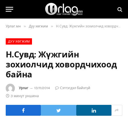
»
»
Урлаг.мн
Дуу хөгжим
Н.Сувд: Жүжгийн зохиолчид ховордчихоод байна
ДУУ ХӨГЖИМ
Н.Сувд: Жүжгийн
зохиолчид ховордчихоод
байна
Урлаг
13/11/2014
Сэтгэгдэл байхгүй
3 минут уншина