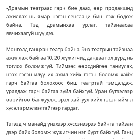
-Драмын театраас гарч бие даах, өөр продакшнд
ажиллах нь ямар нэгэн сенсааци биш гэж бодож
байна. Тэд драмынхаа урлаг, тайзнаасаа
явчихаагүй шүү дээ.
Монголд ганцхан театр байна. Энэ театрын тайзнаа
ажиллаж байгаа 10, 20 жүжигчид дандаа гол дүрд нь
тоглох боломжгүй. Тиймээс өөрсдийгөө та­ниулах,
нээх гэсэн илүү их ажил хийх гэсэн боломж хайж
гарч байгаа болохоос биш театртай тэмцэлдэж,
уралдаж гарч байгаа зүйл байхгүй. Уран бүтээлээр
өөрийгөө баяжуулж, эрэл хайгуул хийх гэсэн ийм л
хүсэл эрмэлзэлтэйгээр гардаг.
Тэгээд ч манайд үнэхээр хүссэнээрээ байнга тайзан
дээр байх боломж жүжигчин нэг бүрт байх­гүй. Ганц