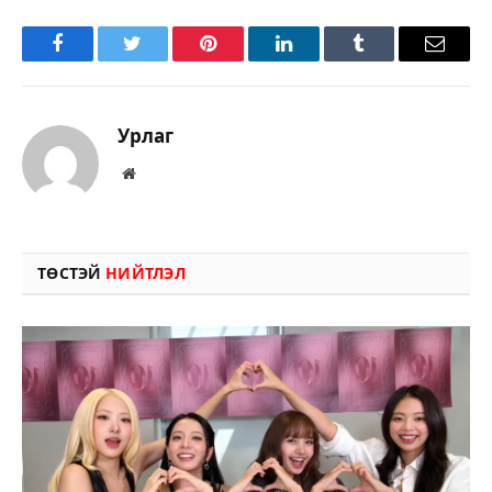
Facebook
Twitter
Pinterest
LinkedIn
Tumblr
Имэйл
Урлаг
Вэбсайт
ТӨСТЭЙ
НИЙТЛЭЛ