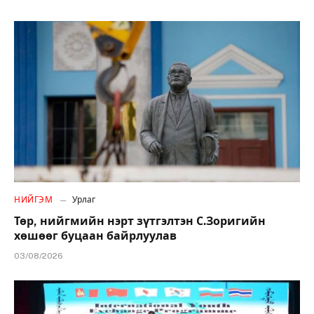
НИЙГЭМ
Урлаг
Төр, нийгмийн нэрт зүтгэлтэн С.Зоригийн
хөшөөг буцаан байрлуулав
03/08/2026