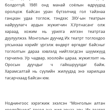
болдоггүй. 1981 онд манай соёлын өдрүүдэд
оролцож байсан уран бүтээлчид гол тайзнаа
ганцхан удаа тоглож, тэндээс ЗХУ-ын театрын
найруулагч ардын жүжигчин Х.Уртнасанг олж
хараад, хожим нь урилга илгээн театртаа
дуулуулжээ. Монголын дуучид Их театрт тоглохдоо
улсынхаа нэрийг үргэлж өндөрт өргөдөг байсныг
тоглолтын дараа хэвлэлд нийтлэгдсэн шүүмжүүд
гэрчилнэ. Ур чадвар, хоолойн цараа, жүжиглэлт нь
Оросын дуучдыг ч гайхшруулдаг байж.
Харамсалтай нь сүүлийн жилүүдэд энэ харилцаа
тасарчхаад байсан юм.
Ноднингоос хэрэгжиж эхэлсэн “Монголын алтан
хоолойтнууд” төсөл энэ жил эрчээ авч, Их театрт