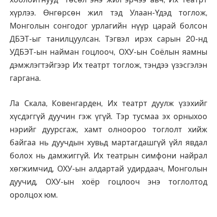
хүрлээ. Өнгөрсөн жил тэд Улаан-Үдэд тоглож,
Монголын сонгодог урлагийн нүүр царай болсон
ДБЭТ-ыг танилцуулсан. Тэгвэл ирэх сарын 20-нд
УДБЭТ-ын найман гоцлооч, ОХУ-ын Соёлын яамны
дэмжлэгтэйгээр Их театрт тоглож, тэндээ үзэсгэлэн
гаргана.
Ла Скала, Ковенгарден, Их театрт дуулж үзэхийг
хүсдэггүй дуучин гэж үгүй. Тэр тусмаа эх орныхоо
нэрийг дуурсгаж, хамт олноороо тоглолт хийж
байгаа нь дуучдын хувьд мартагдашгүй үйл явдал
болох нь дамжиггүй. Их театрын симфони найрал
хөгжимчид, ОХУ-ын алдартай удирдаач, Монголын
дуучид, ОХУ-ын хоёр гоцлооч энэ тоглолтод
оролцох юм.