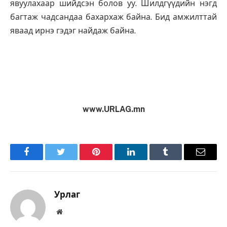
явуулахаар шийдсэн болов уу. Шилдгүүдийн нэгд
багтаж чадсандаа бахархаж байна. Бид амжилттай
яваад ирнэ гэдэг найдаж байна.
www.URLAG.mn
Facebook
Twitter
Pinterest
LinkedIn
Tumblr
Имэйл
Урлаг
Вэбсайт