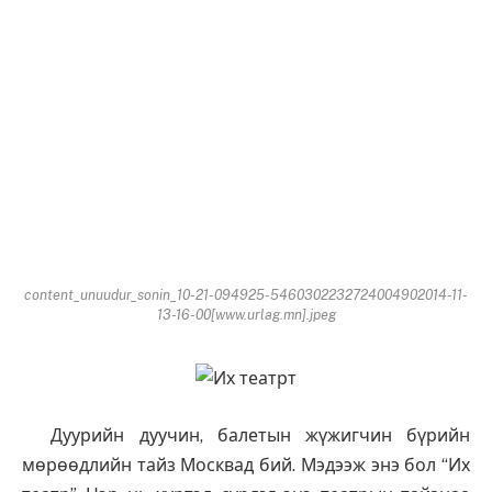
content_unuudur_sonin_10-21-094925-5460302232724004902014-11-
13-16-00[www.urlag.mn].jpeg
Дуурийн дуучин, балетын жүжигчин бүрийн
мөрөөдлийн тайз Москвад бий. Мэдээж энэ бол “Их