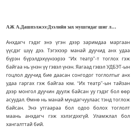
АЖ А.Дашпэлжээ:Дээлийн зах мушгидаг шиг л…
Анхдагч гэдэг энэ үгэн дээр заримдаа маргаан
үүсдэг шүү дээ. Тэгэхээр манай дуучид анх удаа
бүрэн бүрэлдэхүүнээрээ “Их театр”-т тоглох гэж
байгаа нь үнэн үү гэвэл үнэн. Яагаад гэвэл УДБЭТ-ын
гоцлол дуучид бие даасан сонгодог тоглолтыг анх
удаа гаргах гэж байгаа юм. “Их театр”-ын тайзан
дээр монгол дуучин дуулж байсан уу гэдэг бол өөр
асуудал. Өмнө нь манай мундагчуулаас тэнд тоглож
байсан. Энэ утгаараа бол одоо болох тоглолт
маань анхдагч гэж хэлэгдэхгүй. Уламжлал бол
хангалттай бий.