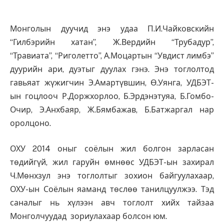
Монголын дуучид энэ удаа П.И.Чайковскийн
“Гилбэрийн хатан”, Ж.Вердийн “Трубадур”,
“Травиата”, “Риголетто”, А.Моцартын “Увдист лимбэ”
дуурийн ари, дуэтыг дуулах гэнэ. Энэ тоглолтод
гавьяат жүжигчин Э.Амартүвшин, Ө.Уянга, УДБЭТ-
ын гоцлооч Р.Доржхорлоо, Б.Эрдэнэтуяа, Б.Гомбо-
Очир, Э.Анхбаяр, Ж.Бямбажав, Б.Батжаргал нар
оролцоно.
ОХУ 2014 оныг соёлын жил болгон зарласан
төдийгүй, жил гаруйн өмнөөс УДБЭТ-ын захирал
Ч.Мөнхзул энэ тоглолтыг зохион байгуулахаар,
ОХУ-ын Соёлын яаманд төслөө танилцуулжээ. Тэд
саналыг нь хүлээн авч тоглолт хийх тайзаа
Монголчуудад зориулахаар болсон юм.