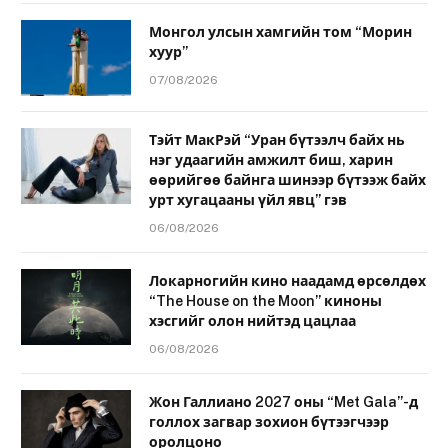
Монгол улсын хамгийн том “Морин
хуур”
07/08/2026
Тэйт МакРэй “Уран бүтээлч байх нь
нэг удаагийн амжилт биш, харин
өөрийгөө байнга шинээр бүтээж байх
урт хугацааны үйл явц” гэв
06/08/2026
Локарногийн кино наадамд өрсөлдөх
“The House on the Moon” киноны
хэсгийг олон нийтэд цацлаа
06/08/2026
Жон Галлиано 2027 оны “Met Gala”-д
голлох загвар зохион бүтээгчээр
оролцоно