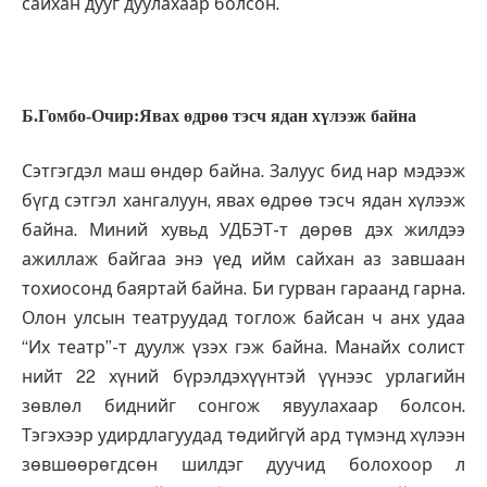
сайхан дууг дуулахаар болсон.
Б.Гомбо-Очир:Явах өдрөө тэсч ядан хүлээж байна
Сэтгэгдэл маш өндөр байна. Залуус бид нар мэдээж
бүгд сэтгэл хангалуун, явах өдрөө тэсч ядан хүлээж
байна. Миний хувьд УДБЭТ-т дөрөв дэх жилдээ
ажиллаж байгаа энэ үед ийм сайхан аз завшаан
тохиосонд баяртай байна. Би гурван гараанд гарна.
Олон улсын театруудад тоглож байсан ч анх удаа
“Их театр”-т дуулж үзэх гэж байна. Манайх солист
нийт 22 хүний бүрэлдэхүүнтэй үүнээс урлагийн
зөвлөл биднийг сонгож явуулахаар болсон.
Тэгэхээр удирдлагуудад төдийгүй ард түмэнд хүлээн
зөвшөөрөгдсөн шилдэг дуучид болохоор л