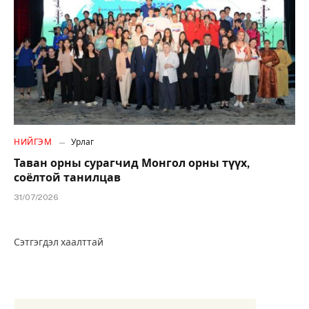
НИЙГЭМ
Урлаг
Таван орны сурагчид Монгол орны түүх,
соёлтой танилцав
31/07/2026
Сэтгэгдэл хаалттай