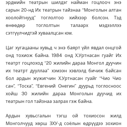
эрдмийн театрын шилдэг найман гоцлооч энэ
сарын 20-нд Их театрын тайзнаа “Монголын алтан
хоолойтнууд” тоглолтоо хийхээр болсон. Тэд
өнөөдөр тоглолтын талаарх мэдээллээ
сэтгүүлчидтэй хуваалцсан юм.
Цаг хугацааны хувьд ч энэ баярт үйл явдал онцгой
онд тохиож байна. 1984 онд Х.Уртнасан гуайг Их
театрт гоцлоход “20 жилийн дараа Монгол дуучин
их театрт дууллаа” хэмээн хэвлэлд бичиж байсан
бол ардын жүжигчин Х.Уртнасан гуайг “Чио Чио
сан”, “Тоска”, “Евгений Онегин” дуурьд тоглосноос
хойш 30 жилийн дараа Монголын дуучид их
театрын гол тайзнаа залрах гэж байна.
Ардын хувьсгалын тэгш ой тохиосон жилд
Монголчууд хөрш ЗХУ-д соёлын өдрүүдээ зохион