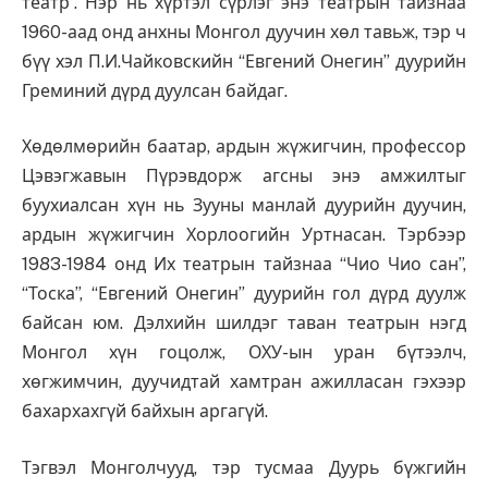
театр”. Нэр нь хүртэл сүрлэг энэ театрын тайзнаа
1960-аад онд анхны Монгол дуучин хөл тавьж, тэр ч
бүү хэл П.И.Чайковскийн “Евгений Онегин” дуурийн
Греминий дүрд дуулсан байдаг.
Хөдөлмөрийн баатар, ардын жүжигчин, профессор
Цэвэгжавын Пүрэвдорж агсны энэ амжилтыг
буухиалсан хүн нь Зууны манлай дуурийн дуучин,
ардын жүжигчин Хорлоогийн Уртнасан. Тэрбээр
1983-1984 онд Их театрын тайзнаа “Чио Чио сан”,
“Тоска”, “Евгений Онегин” дуурийн гол дүрд дуулж
байсан юм. Дэлхийн шилдэг таван театрын нэгд
Монгол хүн гоцолж, ОХУ-ын уран бүтээлч,
хөгжимчин, дуучидтай хамтран ажилласан гэхээр
бахархахгүй байхын аргагүй.
Тэгвэл Монголчууд, тэр тусмаа Дуурь бүжгийн