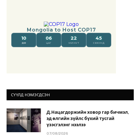
СҮҮЛД НЭМЭГДСЭН
Д.Нацагдоржийн ховор гар бичмэл,
эд өлгийн зүйлс бүхий тусгай
үзэсгэлэнг нээлээ
07/08/2026