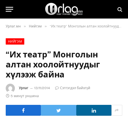
»
»
Урлаг.мн
Нийгэм
“Их театр” Монголын алтан хоолойтнуудыг хүлээж байна
НИЙГЭМ
“Их театр” Монголын
алтан хоолойтнуудыг
хүлээж байна
Урлаг
13/11/2014
Сэтгэгдэл байхгүй
5 минут уншина