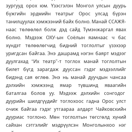
зургууд орох юм. Үзэсгэлэн Монгол улсын дуурь
бүжгийн эрдмийн театрыг Орос улсад бүрэн
танилцуулах хэмжээний байх болно. Манай ССАЖЯ-
наас төлөөлөл болж дэд сайд Түмэнжаргал явах
болно. Мэдээж ОХУ-ын Соёлын яамнаас ч бас
хүндэт төлөөлөгчид бидний тоглолтыг үзэхээр
уригдсан байгаа. Энэ дашрамд нэгэн баярт мэдээг
дуулгахад “Их театр”-т тоглох манай тоглолтын
билет бүгд зарагдаж дууссан гэдэг мэдээллийг
бидэнд сая өглөө. Энэ нь манай дуучдын чансаа
дэлхийн хэмжээнд ямар түвшинд яваагийн
баталгаа болов уу. Мэдээж дэлхийн сонгодог
дуурийн шилдгүүдийг тоглохоос гадна Орос улст
очиж байгаа гэдэг утгаараа алдарт Чайковскийн
дууриас тоглоно. Мөн тоглолтын төгсгөлд хүний
сайхан сэтгэлийг мэдрүүлсэн Монголынхоо нэг