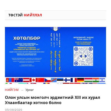
ТӨСТЭЙ
НИЙТЛЭЛ
НИЙГЭМ
Урлаг
Олон улсын монголч эрдэмтний XIII их хурал
Улаанбаатар хотноо болно
05/08/2026