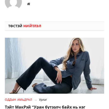
Вэбсайт
ТӨСТЭЙ
НИЙТЛЭЛ
ОДДЫН АМЬДРАЛ
Урлаг
Тэйт МакРэй “Уран бүтээлч байх нь нэг