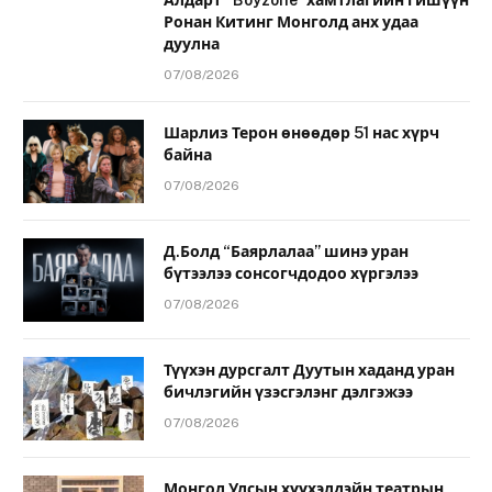
Ронан Китинг Монголд анх удаа
дуулна
07/08/2026
Шарлиз Терон өнөөдөр 51 нас хүрч
байна
07/08/2026
Д.Болд “Баярлалаа” шинэ уран
бүтээлээ сонсогчдодоо хүргэлээ
07/08/2026
Түүхэн дурсгалт Дуутын хаданд уран
бичлэгийн үзэсгэлэнг дэлгэжээ
07/08/2026
Монгол Улсын хүүхэлдэйн театрын