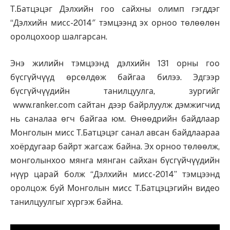
Т.Батцэцэг Дэлхийн гоо сайхны олимп гэгддэг
“Дэлхийн мисс-2014″ тэмцээнд эх орноо төлөөлөн
оролцохоор шалгарсан.
Энэ жилийн тэмцээнд дэлхийн 131 орны гоо
бүсгүйчүүд өрсөлдөж байгаа билээ. Эдгээр
бүсгүйчүүдийн танилцуулга, зургийг
www.ranker.com сайтан дээр байрлуулж дэмжигчид
нь саналаа өгч байгаа юм. Өнөөдрийн байдлаар
Монголын мисс Т.Батцэцэг санал авсан байдлаараа
хоёрдугаар байрт жагсаж байна. Эх орноо төлөөлж,
монголынхоо мянга мянган сайхан бүсгүйчүүдийн
нүүр царай болж “Дэлхийн мисс-2014” тэмцээнд
оролцож буй Монголын мисс Т.Батцэцэгийн видео
танилцуулгыг хүргэж байна.