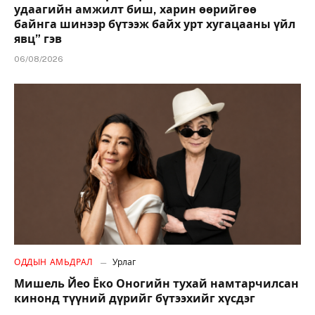
удаагийн амжилт биш, харин өөрийгөө
байнга шинээр бүтээж байх урт хугацааны үйл
явц” гэв
06/08/2026
ОДДЫН АМЬДРАЛ
Урлаг
Мишель Йео Ёко Оногийн тухай намтарчилсан
кинонд түүний дүрийг бүтээхийг хүсдэг