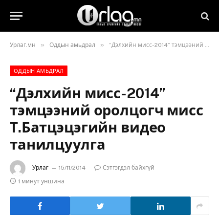
»
»
Урлаг.мн
Оддын амьдрал
“Дэлхийн мисс-2014” тэмцээний оролцогч мисс Т.Батцэцэгийн видео танилцуулга
ОДДЫН АМЬДРАЛ
“Дэлхийн мисс-2014”
тэмцээний оролцогч мисс
Т.Батцэцэгийн видео
танилцуулга
Урлаг
15/11/2014
Сэтгэгдэл байхгүй
1 минут уншина