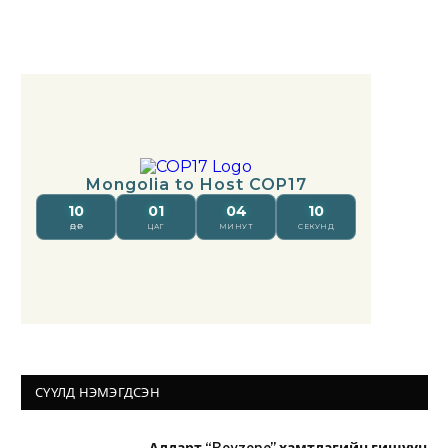
СҮҮЛД НЭМЭГДСЭН
Алдарт “Boyzone” хамтлагийн гишүүн