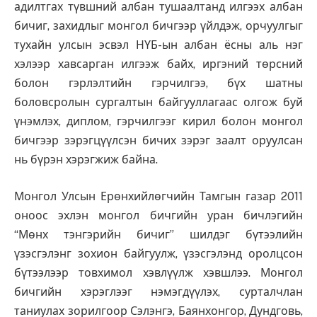
адилтгах түвшний албан тушаалтанд илгээх албан
бичиг, захидлыг монгол бичгээр үйлдэж, орчуулгыг
тухайн улсын эсвэл НҮБ-ын албан ёсны аль нэг
хэлээр хавсарган илгээж байх, иргэний төрсний
болон гэрлэлтийн гэрчилгээ, бүх шатны
боловсролын сургалтын байгууллагаас олгож буй
үнэмлэх, диплом, гэрчилгээг кирил болон монгол
бичгээр зэрэгцүүлсэн бичих зэрэг заалт оруулсан
нь бүрэн хэрэгжиж байна.
Монгол Улсын Ерөнхийлөгчийн Тамгын газар 2011
оноос эхлэн монгол бичгийн уран бичлэгийн
“Мөнх тэнгэрийн бичиг” шилдэг бүтээлийн
үзэсгэлэнг зохион байгуулж, үзэсгэлэнд оролцсон
бүтээлээр товхимол хэвлүүлж хэвшлээ. Монгол
бичгийн хэрэглээг нэмэгдүүлэх, сурталчлан
таниулах зорилгоор Сэлэнгэ, Баянхонгор, Дундговь,