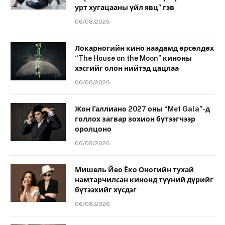
урт хугацааны үйл явц” гэв
06/08/2026
Локарногийн кино наадамд өрсөлдөх
“The House on the Moon” киноны
хэсгийг олон нийтэд цацлаа
06/08/2026
Жон Галлиано 2027 оны “Met Gala”-д
голлох загвар зохион бүтээгчээр
оролцоно
06/08/2026
Мишель Йео Ёко Оногийн тухай
намтарчилсан кинонд түүний дүрийг
бүтээхийг хүсдэг
06/08/2026