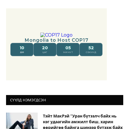
СҮҮЛД НЭМЭГДСЭН
Тэйт МакРэй “Уран бүтээлч байх нь
нэг удаагийн амжилт биш, харин
өөрийгөө байнга шинээр бүтээж байх