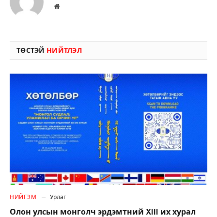
Вэбсайт
ТӨСТЭЙ
НИЙТЛЭЛ
НИЙГЭМ
Урлаг
Олон улсын монголч эрдэмтний XIII их хурал