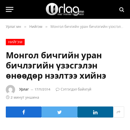
»
»
Урлаг.мн
Нийгэм
Монгол бичгийн уран бичлэгийн үзэсгэлэн өнөөдөр нээлтээ хийнэ
НИЙГЭМ
Монгол бичгийн уран
бичлэгийн үзэсгэлэн
өнөөдөр нээлтээ хийнэ
Урлаг
17/11/2014
Сэтгэгдэл байхгүй
2 минут уншина