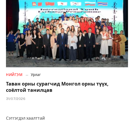
НИЙГЭМ
Урлаг
Таван орны сурагчид Монгол орны түүх,
соёлтой танилцав
31/07/2026
Сэтгэгдэл хаалттай