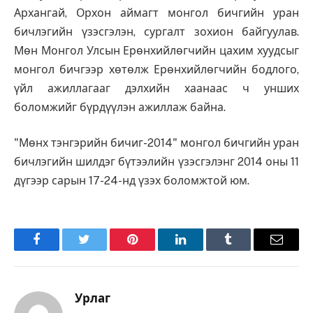
Архангай, Орхон аймагт монгол бичгийн уран
бичлэгийн үзэсгэлэн, сургалт зохион байгуулав.
Мөн Монгол Улсын Ерөнхийлөгчийн цахим хуудсыг
монгол бичгээр хөтөлж Ерөнхийлөгчийн бодлого,
үйл ажиллагааг дэлхийн хаанаас ч унших
боломжийг бүрдүүлэн ажиллаж байна.
"Мөнх тэнгэрийн бичиг-2014" монгол бичгийн уран
бичлэгийн шилдэг бүтээлийн үзэсгэлэнг 2014 оны 11
дүгээр сарын 17-24-нд үзэх боломжтой юм.
Facebook
Twitter
Pinterest
LinkedIn
Tumblr
Имэйл
Урлаг