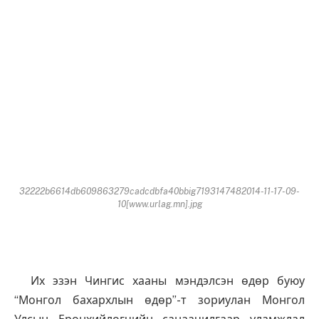
32222b6614db609863279cadcdbfa40bbig7193147482014-11-17-09-
10[www.urlag.mn].jpg
Их эзэн Чингис хааны мэндэлсэн өдөр буюу
“Монгол бахархлын өдөр”-т зориулан Монгол