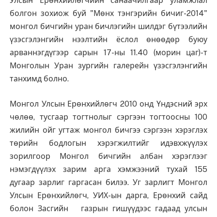
Улсын Ерөнхийлөгчийн санаачилгаар уламжлал
болгон зохиож буй "Мөнх тэнгэрийн бичиг-2014"
монгол бичгийн уран бичлэгийн шилдэг бүтээлийн
үзэсгэлэнгийн нээлтийн ёслол өнөөдөр буюу
арваннэгдүгээр сарын 17-ны 11.40 (морин цаг)-т
Монголын Уран зургийн галерейн үзэсгэлэнгийн
танхимд болно.
Монгол Улсын Ерөнхийлөгч 2010 онд Үндэсний эрх
чөлөө, тусгаар тогтнолыг сэргээн тогтоосны 100
жилийн ойг угтаж монгол бичгээ сэргээн хэрэглэх
төрийн бодлогын хэрэгжилтийг идэвхжүүлэх
зорилгоор Монгол бичгийн албан хэрэглээг
нэмэгдүүлэх зарим арга хэмжээний тухай 155
дугаар зарлиг гаргасан билээ. Уг зарлигт Монгол
Улсын Ерөнхийлөгч, УИХ-ын дарга, Ерөнхий сайд
болон Засгийн газрын гишүүдээс гадаад улсын