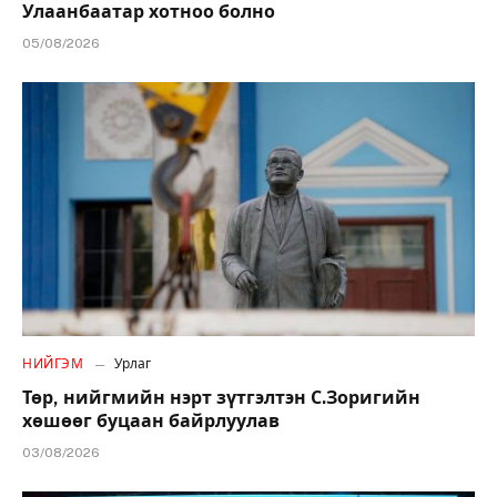
Улаанбаатар хотноо болно
05/08/2026
НИЙГЭМ
Урлаг
Төр, нийгмийн нэрт зүтгэлтэн С.Зоригийн
хөшөөг буцаан байрлуулав
03/08/2026