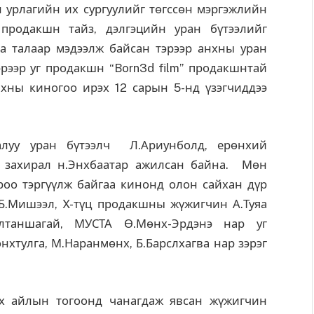
 урлагийн их сургуулийг төгссөн мэргэжлийн
продакшн тайз, дэлгэцийн уран бүтээлийг
а талаар мэдээлж байсан тэрээр анхны уран
Тэрээр уг продакшн “Born3d film” продакшнтай
йхны киногоо ирэх 12 сарын 5-нд үзэгчиддээ
алуу уран бүтээлч Л.Ариунболд, ерөнхий
ы захирал н.Энхбаатар ажилсан байна. Мөн
оо тэргүүлж байгаа кинонд олон сайхан дүр
 Б.Мишээл, X-түц продакшны жүжигчин А.Туяа
Алтаншагай, МУСТА Ө.Мөнх-Эрдэнэ нар уг
нхтулга, М.Наранмөнх, Б.Барслхагва нар зэрэг
х айлын тогоонд чанагдаж явсан жүжигчин