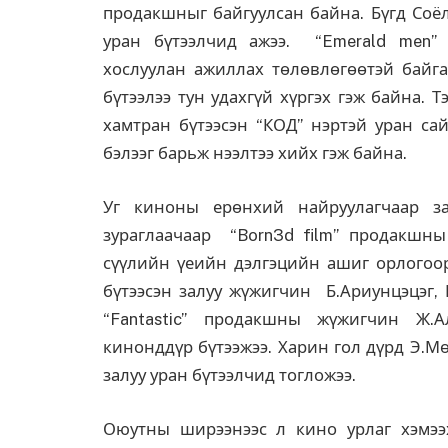
продакшныг байгуулсан байна. Бүгд Соёл
уран бүтээлчид ажээ. “Emerald men” 
хослуулан ажиллах төлөвлөгөөтэй байга
бүтээлээ тун удахгүй хүргэх гэж байна. 
хамтран бүтээсэн “КОД” нэртэй уран са
бэлээг барьж нээлтээ хийх гэж байна.
Уг киноны ерөнхий найруулагчаар з
зураглаачаар “Born3d film” продакшн
сүүлийн үеийн дэлгэцийн ашиг орлогоор
бүтээсэн залуу жүжигчин Б.Ариунцэцэг,
“Fantastic” продакшны жүжигчин Ж.
кинонддүр бүтээжээ. Харин гол дүрд Э.Мө
залуу уран бүтээлчид тогложээ.
Оюутны ширээнээс л кино урлаг хэмээ