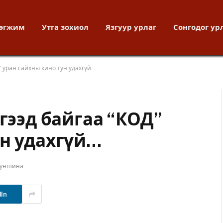
хөгжим
Утга зохиол
Язгуур урлаг
Сонгодог ур
Д” уран сайхны кино тун удахгүй…
сгээд байгаа “КОД”
ун удахгүй…
 уншина
dIn