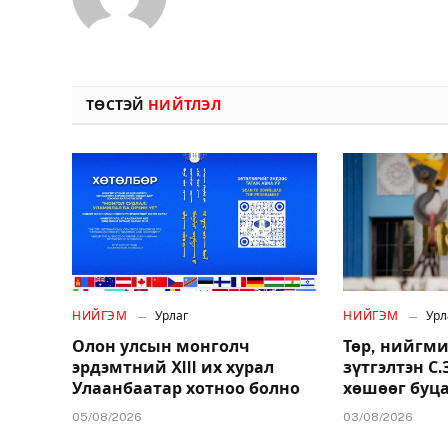
ТӨСТЭЙ
НИЙТЛЭЛ
НИЙГЭМ
Урлаг
НИЙГЭМ
Урл
Олон улсын монголч
Төр, нийгми
эрдэмтний XIII их хурал
зүтгэлтэн С
Улаанбаатар хотноо болно
хөшөөг буц
05/08/2026
03/08/2026