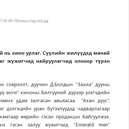
-18-09-19[www.urlag.mn].jpg
й нь кино урлаг. Сүүлийн жилүүдэд манай
лаг жүжигчид найруулагчид олноор түрэн
н соёрхолт, дуучин Д.Болдын “Захиа” дууны
үү анги” киноны Билгүүний дүрээр үзэгчдийн
мөнх удам залгасан авьяасаа “Ахан дүүс”,
эг дэлгэцийн уран бүтээлүүдэд чадварлагаар
 хамтаар өөрийн гэсэн продакшн байгуулжээ.
өнх гэсэн залуу жүжигчид “Emerald men”