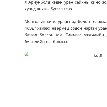
Л.Ариунболд хэдэн уран сайхны кино зо
хувьд анхны бүтээл гэнэ.
Монголын кино урлагт од болон гялалзаж
“КОД” хэмээх өвөрмөц содон нэртэй ура
бүтээл болсон юм. Тиймээс үзэгчдийн д
бүтээлийн нэг болжээ.