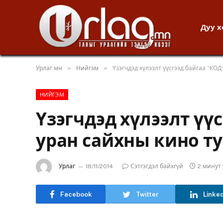
Дуу 
»
»
Урлаг.мн
Нийгэм
Үзэгчдэд хүлээлт үүсгээд байгаа “КО
НИЙГЭМ
Үзэгчдэд хүлээлт үү
уран сайхны кино т
Урлаг
18/11/2014
Сэтгэгдэл байхгүй
2 минут
Facebook
Twitter
Linke