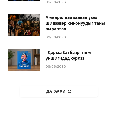
06/08/2026
Амьдралдаа заавал үзэх
шидээвэр кинонуудыг таны
амралтад
06/08/2026
“Дарма Батбаяр” ном
уншигчдад хүрлээ
06/08/2026
ДАРААХИ