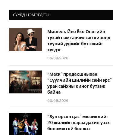
СҮҮЛД НЭМЭГДСЭН
Мишель Йео Ёко Оногийн
тухай намтарчилсан кинонд
түүний дүрийг бүтээхийг
хүсдэг
06/08/2026
“Маск” продакшныхан
“Сүүлчийн шилийн сайн эрс”
уран сайхны киног бүтээж
байна
06/08/2026
“Зун орсон цас” мюзиклийг
20 жилийн дараа дахин үзэх
боломжтой болжээ