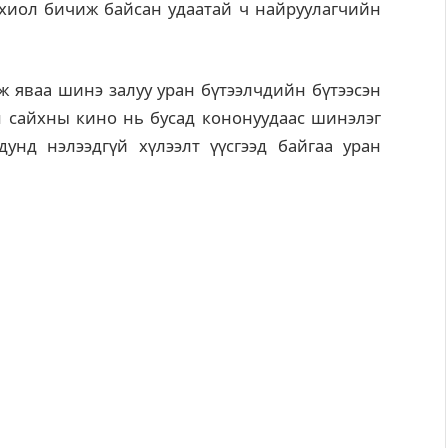
хиол бичиж байсан удаатай ч найруулагчийн
 яваа шинэ залуу уран бүтээлчдийн бүтээсэн
н сайхны кино нь бусад кононуудаас шинэлэг
унд нэлээдгүй хүлээлт үүсгээд байгаа уран