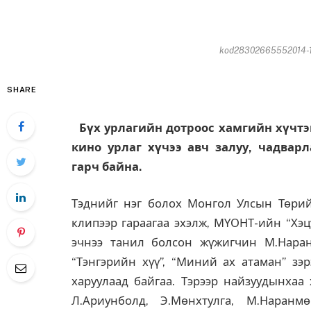
kod28302665552014-11
SHARE
Бүх урлагийн дотроос хамгийн хүчтэ
кино урлаг хүчээ авч залуу, чадвар
гарч байна.
Тэднийг нэг болох Монгол Улсын Төрий
клипээр гараагаа эхэлж, МҮОНТ-ийн “Хэц
эчнээ танил болсон жүжигчин М.Наран
“Тэнгэрийн хүү”, “Миний ах атаман” зэр
харуулаад байгаа. Тэрээр найзуудынхаа
Л.Ариунболд, Э.Мөнхтулга, М.Наранм