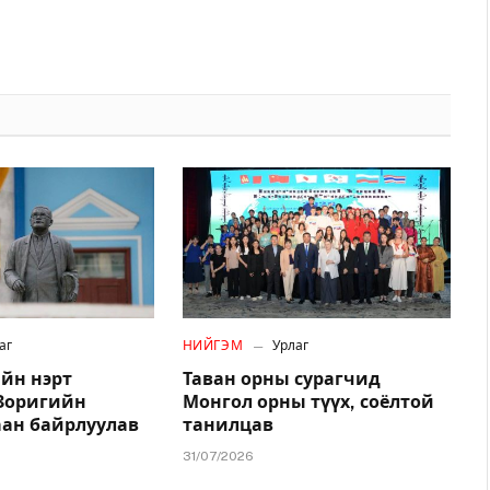
аг
НИЙГЭМ
Урлаг
йн нэрт
Таван орны сурагчид
.Зоригийн
Монгол орны түүх, соёлтой
аан байрлуулав
танилцав
31/07/2026