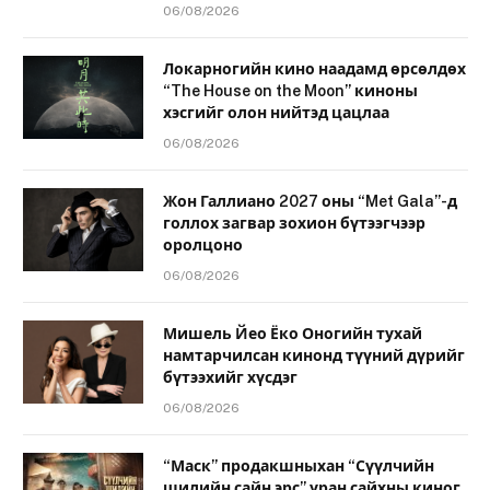
06/08/2026
Локарногийн кино наадамд өрсөлдөх
“The House on the Moon” киноны
хэсгийг олон нийтэд цацлаа
06/08/2026
Жон Галлиано 2027 оны “Met Gala”-д
голлох загвар зохион бүтээгчээр
оролцоно
06/08/2026
Мишель Йео Ёко Оногийн тухай
намтарчилсан кинонд түүний дүрийг
бүтээхийг хүсдэг
06/08/2026
“Маск” продакшныхан “Сүүлчийн
шилийн сайн эрс” уран сайхны киног