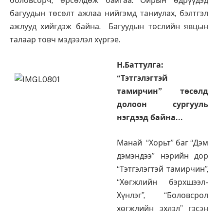
боловсорч, өрсөлдөж байгаа. Ойрын өдрүүдэд
багуудын төсөлт ажлаа нийгэмд таниулах, бэлтгэл
ажлууд хийгдэж байна. Багуудын төслийн явцын
талаар товч мэдээлэл хүргэе.
Н.Баттулга:
“Тэтгэлэгтэй
тамирчин” төсөлд
долоон сургууль
нэгдээд байна…
Манай “Хорьт” баг “Дэм
дэмэндээ” нэрийн дор
“Тэтгэлэгтэй тамирчин”,
“Хөгжлийн бэрхшээл-
Хүнлэг”, “Боловсрол
хөгжлийн эхлэл” гэсэн