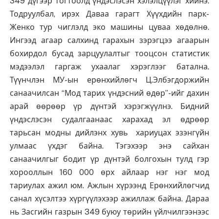
349 дүгээр тогтоолд үндэслэсэн хэлэлцүүлэг хийнэ.
Тодруулбал, ирэх Даваа гарагт Хүүхдийн парк-
Женко тур чиглэлд эко машины цуваа хөдөлнө.
Ингээд агаар салхинд гарахын зэрэгцээ агаарын
бохирдол бусад зарцуулалтыг тооцсон статистик
мэдээлэл гаргаж ухаалаг хэрэглээг батална.
Түүнчлэн МУ-ын ерөнхийлөгч Ц.Элбэгдоржийн
санаачилсан “Мод тарих үндэсний өдөр”-ийг дахин
арай өөрөөр үр дүнтэй хэрэгжүүлнэ. Бидний
үндэслэсэн судалгаанаас харахад эл өдрөөр
тарьсан модны дийлэнх хувь хариуцах эзэнгүйн
улмаас үхдэг байна. Тэгэхээр энэ сайхан
санаачилгыг бодит үр дүнтэй болгохын тулд гэр
хорооллын 160 000 өрх айлаар нэг нэг мод
тариулах ажил юм. Ажлын хүрээнд Ерөнхийлөгчид
санал хүсэлтээ хүргүүлэхээр ажиллаж байна. Дараа
нь Засгийн газрын 349 буюу төрийн үйлчилгээнээс