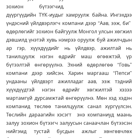
зохион бүтээгчид,
дүүргүүдийн ТҮК-иудыг хамруулж байна. Ингэхдээ
үндэсний үйлдвэрлэгч компани дээр “Аав, ээж, би”
өдөрлөгийг зохион байгуулж Монгол улсын хөгжил
дэвшилд үнэтэй хувь нэмрээ оруулж буй ажилчдын
ар гэр, хүүхдүүдийг нь үйлдвэр, ажилтай нь
танилцуулж нэгэн өдрийг маш өгөөжтэй, үр
бүтээлтэй өнгөрүүлнэ. Эхний өдөрлөгөө “Говь”
компани дээр хийсэн. Харин маргааш “Пепси”
ундааны үйлдвэрт ажилладаг аав, ээж тэдний
хүүхдүүдтэй нэгэн өдрийг хөгжилтэй хэзээ
мартамгүй дурсамжтай өнгөрүүлнэ. Мөн хэд хэдэн
компанид төслөө танилцуулж санал хүргүүлсэн.
Төслийн дараагийн хэсэгт энэ компаниуд маань
залуу зохион бүтээгч залуусын санаачлан бүтээсэн
нийгэмд тустай бусдын ажлыг хөнгөвчлөх