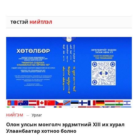
ТӨСТЭЙ
НИЙТЛЭЛ
НИЙГЭМ
Урлаг
Олон улсын монголч эрдэмтний XIII их хурал
Улаанбаатар хотноо болно