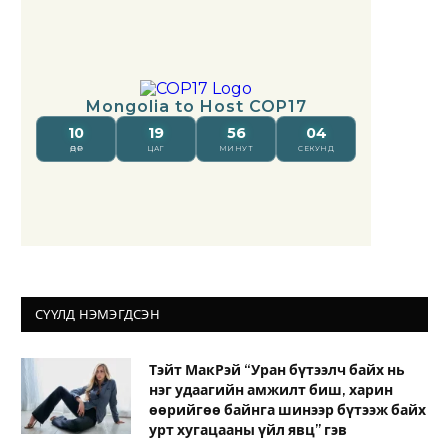
СҮҮЛД НЭМЭГДСЭН
Тэйт МакРэй “Уран бүтээлч байх нь
нэг удаагийн амжилт биш, харин
өөрийгөө байнга шинээр бүтээж байх
урт хугацааны үйл явц” гэв