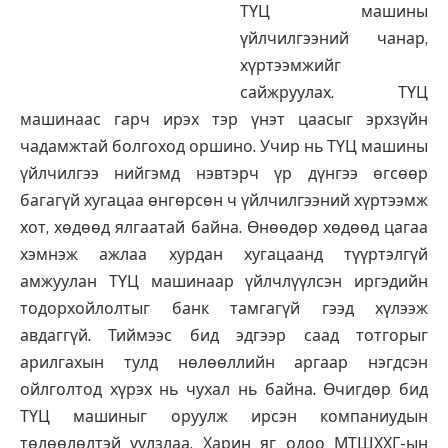
ТҮЦ машины
үйлчилгээний чанар,
хүртээмжийг
сайжруулах. ТҮЦ
машинаас гарч ирэх тэр үнэт цаасыг эрхзүйн
чадамжтай болгоход оршино. Учир нь ТҮЦ машины
үйлчилгээ нийгэмд нэвтэрч үр дүнгээ өгсөөр
багагүй хугацаа өнгөрсөн ч үйлчилгээний хүртээмж
хот, хөдөөд ялгаатай байна. Өнөөдөр хөдөөд цагаа
хэмнэж ажлаа хурдан хугацаанд түүртэлгүй
амжуулан ТҮЦ машинаар үйлчлүүлсэн иргэдийн
тодорхойлолтыг банк тамгагүй гээд хүлээж
авдаггүй. Тиймээс бид эдгээр саад тотгорыг
арилгахын тулд нөлөөллийн аргаар нэгдсэн
ойлголтод хүрэх нь чухал нь байна. Өчигдөр бид
ТҮЦ машиныг оруулж ирсэн компаниудын
төлөөлөлтэй уулзлаа. Харин яг одоо МТШХХГ-ын