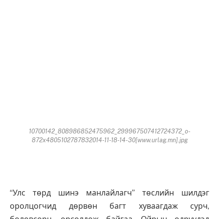
10700142_808986852475962_299967507412724372_o-
872x4805102787832014-11-18-14-30[www.urlag.mn].jpg
“Улс төрд шинэ манлайлагч” төслийн шилдэг
оролцогчид дөрвөн багт хуваагдаж сурч,