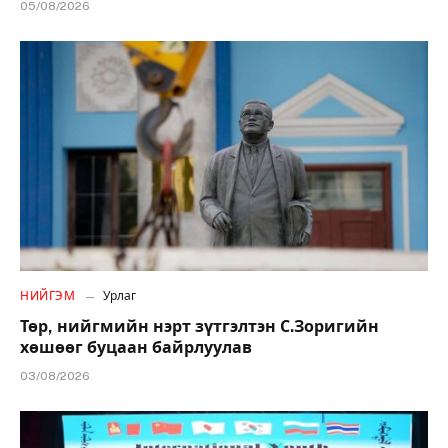
05/08/2026
НИЙГЭМ
Урлаг
Төр, нийгмийн нэрт зүтгэлтэн С.Зоригийн
хөшөөг буцаан байрлуулав
03/08/2026