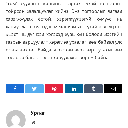
“том” суудлын машиныг гаргах тухай тогтоолыг
тойрсон хэлэлцүүлэг хийнэ. Энэ тогтоолыг яагаад
хэрэгжүүлэх ёстой, хэрэгжүүлээгүй хүмүүс нь
хариуцлага хүлээдэг механизмын тухай хэлэлцэнэ.
Эцэст нь дүгнээд хэлэхэд хувь хүн болоод Засгийн
газрын зарцуулалт хэрэглээ ухаалаг зөв байвал улс
орны нөхцөл байдалд хэрхэн эерэгээр тусахыг энэ
төслөөр бага ч гэсэн харуулахыг зорьж байна.
Facebook
Twitter
Pinterest
LinkedIn
Tumblr
Имэйл
Урлаг
Вэбсайт