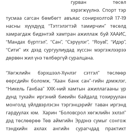
гурван төсөл
хэрэгжүүлнэ. Спорт тэр
тусмаа сагсан бөмбөгт авъяас сонирхолтой 17-19
насны хүүхдүүд “Тэтгэлэгтэй тамирчин” төсөлд
хамрагдаж бидэнтэй хамтран ажиллаж буй ХААИС,
“Мандах бүртгэл”, “Сан”, “Сэрүүлэг”, “Royal”, “Идэр”,
“Сити” их дээд сургуулиудад хүссэн мэргэжлээрээ
дөрвөн жил үнэ төлбөргүй суралцана.
“Хөгжлийн бэрхшээл-Хүнлэг сэтгэл” төслөөр
өөрсдийн боломж, “Хаан банк сан”-гийн дэмжлэг,
“Никель Ганбаа” ХХК-ний хамтын ажиллагааны үр
дүнд тухайн иргэний биеийн байдалд тохируулан
монголд үйлдвэрлэсэн тэргэнцэрийг таван иргэнд
гардуулах юм. Харин “Боловсрол хөгжлийн эхлэл”
дэд төслөөрөө Төв аймгийн Эрдэнэ сумыг сонгож
тэндхийн ахлах ангийн сурагчдад практикт