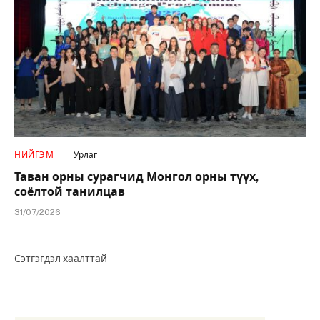
НИЙГЭМ
Урлаг
Таван орны сурагчид Монгол орны түүх,
соёлтой танилцав
31/07/2026
Сэтгэгдэл хаалттай