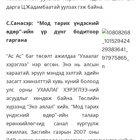
дарга Ц.Жадамбаатай уулзах гэж байна.
С.Санасэр: “Мод тарих үндэсний
өдөр”-ийн үр дүнг бодитоор
гаргана
“Ас Ас” баг төсөлт ажилдаа “Ухаалаг
хэрэглээ” нэр өгсөн. Энэ нь алсын
хараатай, эрүүл мэндэд ээлтэй, эдийн
засагт хэмнэлттэй хувь хүний болоод
улс орны УХААЛАГ ХЭРЭГЛЭЭ-ний
асуудлыг хөндөж байна. Төслийн
хүрээнд “Эко аялал” хийх, “Мод тарих
үндэсний өдөр”-ийн талаар
ерөнхийлөгчид санал хүргүүлж
ажиллах, Засгийн газрын 2007 оны