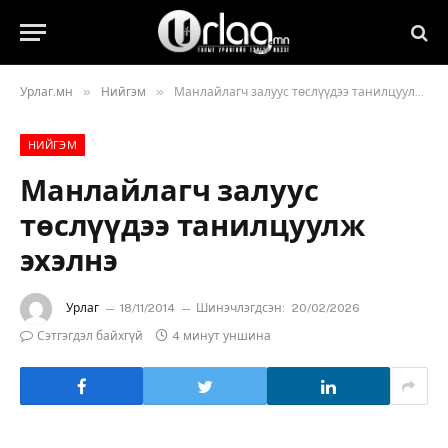
»
»
Урлаг.мн
Нийгэм
Манлайлагч залуус төслүүдээ танилцуулж эхэлнэ
НИЙГЭМ
Манлайлагч залуус
төслүүдээ танилцуулж
эхэлнэ
Урлаг
18/11/2014
Шинэчлэгдсэн:
20/02/2026
Сэтгэгдэл байхгүй
4 минут уншина