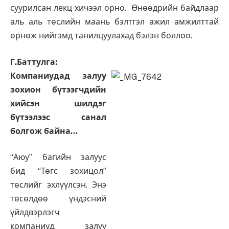
суурилсан лекц хичээл орно. Өнөөдрийн байдлаар
аль аль төслийн маань бэлтгэл ажил амжилттай
өрнөж нийгэмд танилцуулахад бэлэн боллоо.
Г.Баттулга:
Компаниудад залуу
зохион бүтээгчдийн
хийсэн шилдэг
бүтээлээс санал
болгож байна…
“Аюу” багийн залуус
бид “Төгс зохицол”
төслийг эхлүүлсэн. Энэ
төсөлдөө үндэсний
үйлдвэрлэгч
компаниуд, залуу