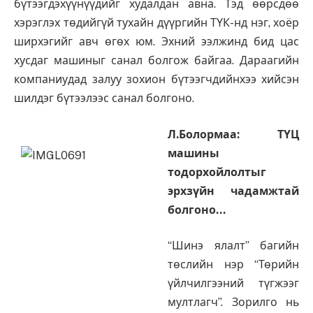
бүтээгдэхүүнүүдийг худалдан авна. Тэд өөрсдөө
хэрэглэх төдийгүй тухайн дүүргийн ТҮК-нд нэг, хоёр
ширхэгийг авч өгөх юм. Эхний ээлжинд бид цас
хусдаг машиныг санал болгож байгаа. Дараагийн
компаниудад залуу зохион бүтээгчдийнхээ хийсэн
шилдэг бүтээлээс санал болгоно.
Л.Болормаа: ТҮЦ
машины
тодорхойлолтыг
эрхзүйн чадамжтай
болгоно…
“Шинэ ялалт” багийн
төслийн нэр “Төрийн
үйлчилгээний түгжээг
мултлагч”. Зорилго нь