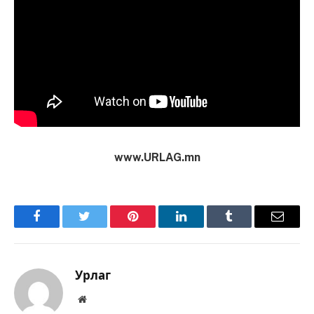
www.URLAG.mn
Facebook
Twitter
Pinterest
LinkedIn
Tumblr
Имэйл
Урлаг
Вэбсайт