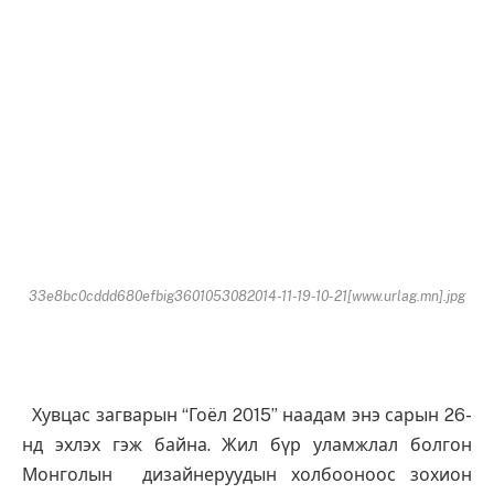
33e8bc0cddd680efbig3601053082014-11-19-10-21[www.urlag.mn].jpg
Хувцас загварын “Гоёл 2015” наадам энэ сарын 26-
нд эхлэх гэж байна. Жил бүр уламжлал болгон
Монголын дизайнеруудын холбооноос зохион