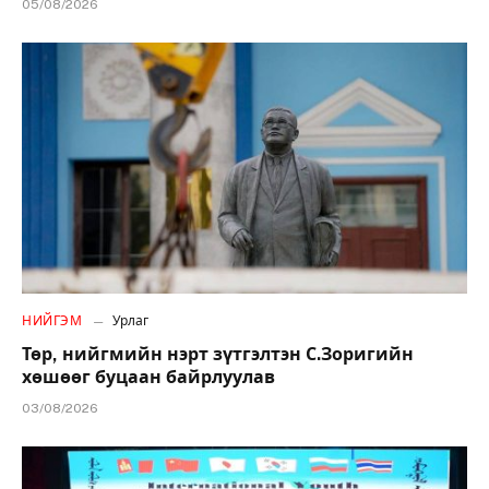
05/08/2026
НИЙГЭМ
Урлаг
Төр, нийгмийн нэрт зүтгэлтэн С.Зоригийн
хөшөөг буцаан байрлуулав
03/08/2026