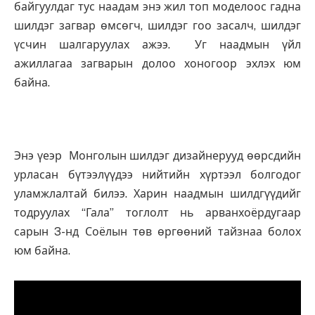
байгуулдаг тус наадам энэ жил топ моделоос гадна
шилдэг загвар өмсөгч, шилдэг гоо засалч, шилдэг
үсчин шалгаруулах ажээ. Уг наадмын үйл
ажиллагаа загварын долоо хоногоор эхлэх юм
байна.
Энэ үеэр Монголын шилдэг дизайнерууд өөрсдийн
урласан бүтээлүүдээ нийтийн хүртээл болгодог
уламжлалтай билээ. Харин наадмын шилдгүүдийг
тодруулах “Гала” тоглолт нь арванхоёрдугаар
сарын 3-нд Соёлын төв өргөөний тайзнаа болох
юм байна.