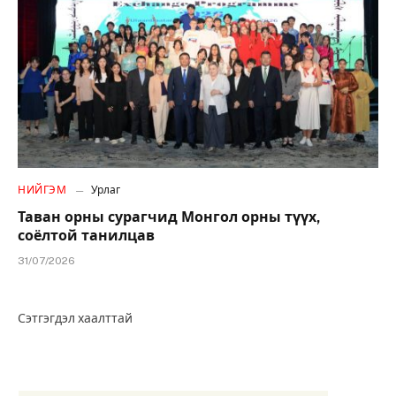
НИЙГЭМ
Урлаг
Таван орны сурагчид Монгол орны түүх,
соёлтой танилцав
31/07/2026
Сэтгэгдэл хаалттай