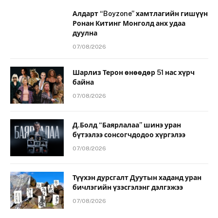
Алдарт “Boyzone” хамтлагийн гишүүн
Ронан Китинг Монголд анх удаа
дуулна
07/08/2026
Шарлиз Терон өнөөдөр 51 нас хүрч
байна
07/08/2026
Д.Болд “Баярлалаа” шинэ уран
бүтээлээ сонсогчдодоо хүргэлээ
07/08/2026
Түүхэн дурсгалт Дуутын хаданд уран
бичлэгийн үзэсгэлэнг дэлгэжээ
07/08/2026