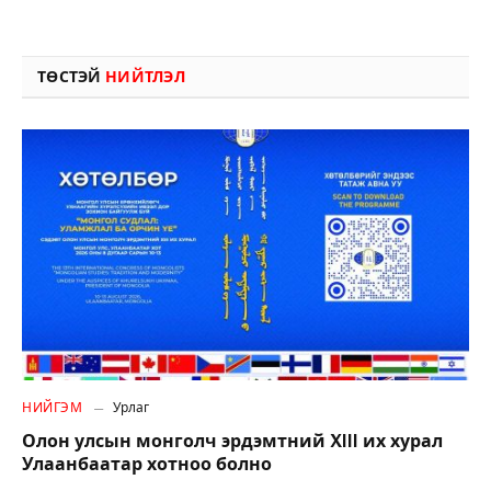
ТӨСТЭЙ
НИЙТЛЭЛ
НИЙГЭМ
Урлаг
Олон улсын монголч эрдэмтний XIII их хурал
Улаанбаатар хотноо болно