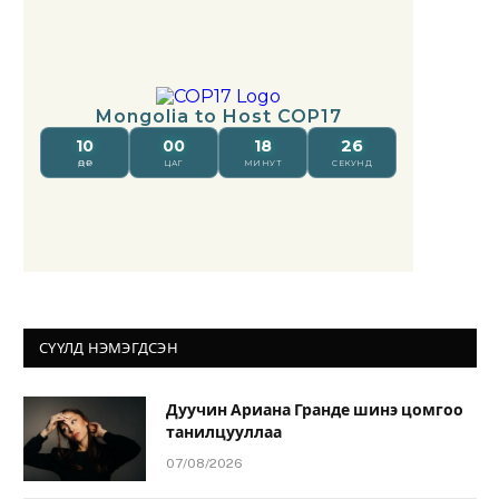
СҮҮЛД НЭМЭГДСЭН
Дуучин Ариана Гранде шинэ цомгоо
танилцууллаа
07/08/2026