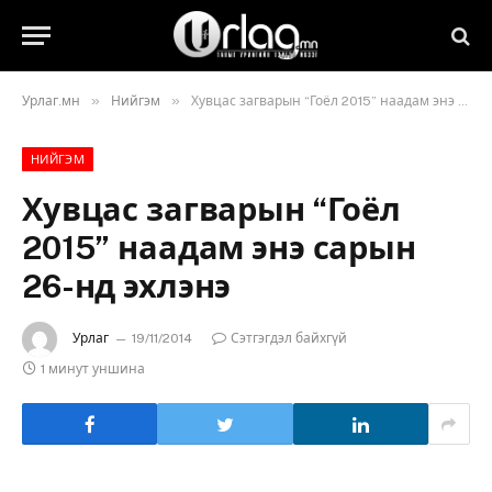
»
»
Урлаг.мн
Нийгэм
Хувцас загварын “Гоёл 2015” наадам энэ сарын 26-нд эхлэнэ
НИЙГЭМ
Хувцас загварын “Гоёл
2015” наадам энэ сарын
26-нд эхлэнэ
Урлаг
19/11/2014
Сэтгэгдэл байхгүй
1 минут уншина