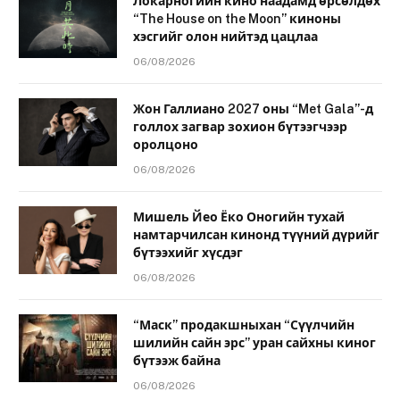
Локарногийн кино наадамд өрсөлдөх
“The House on the Moon” киноны
хэсгийг олон нийтэд цацлаа
06/08/2026
Жон Галлиано 2027 оны “Met Gala”-д
голлох загвар зохион бүтээгчээр
оролцоно
06/08/2026
Мишель Йео Ёко Оногийн тухай
намтарчилсан кинонд түүний дүрийг
бүтээхийг хүсдэг
06/08/2026
“Маск” продакшныхан “Сүүлчийн
шилийн сайн эрс” уран сайхны киног
бүтээж байна
06/08/2026