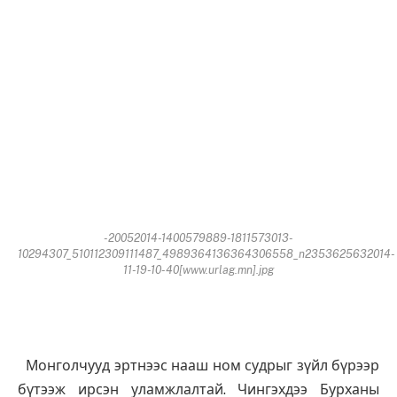
-20052014-1400579889-1811573013-
10294307_510112309111487_4989364136364306558_n2353625632014-
11-19-10-40[www.urlag.mn].jpg
Монголчууд эртнээс нааш ном судрыг зүйл бүрээр
бүтээж ирсэн уламжлалтай. Чингэхдээ Бурханы