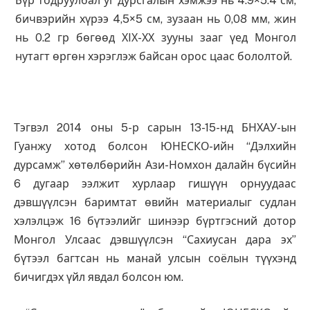
Бүр тодруулбал уг дурсгалын хэмжээ нь 4.9×5.4 см,
бичвэрийн хүрээ 4,5×5 см, зузаан нь 0,08 мм, жин
нь 0.2 гр бөгөөд ХIХ-ХХ зууны зааг үед Монгол
нутагт өргөн хэрэглэж байсан орос цаас бололтой.
Тэгвэл 2014 оны 5-р сарын 13-15-нд БНХАУ-ын
Гуанжу хотод болсон ЮНЕСКО-ийн “Дэлхийн
дурсамж” хөтөлбөрийн Ази-Номхон далайн бүсийн
6 дугаар ээлжит хурлаар гишүүн орнуудаас
дэвшүүлсэн баримтат өвийн материалыг судлан
хэлэлцэж 16 бүтээлийг шинээр бүртгэсний дотор
Монгол Улсаас дэвшүүлсэн “Сахиусан дара эх”
бүтээл багтсан нь манай улсын соёлын түүхэнд
бичигдэх үйл явдал болсон юм.