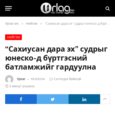
»
»
Урлаг.мн
Нийгэм
“Сахиусан дара эх” судрыг юнеско-д бүртгэсний батламжийг гардуулна
НИЙГЭМ
“Сахиусан дара эх” судрыг
юнеско-д бүртгэсний
батламжийг гардуулна
Урлаг
19/11/2014
Сэтгэгдэл байхгүй
2 минут уншина