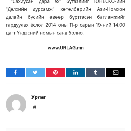
“Сахиусан дара эх” бүтээлийг ЮНЕСКО-ийн
“Дэлхийн дурсамж” хөтөлбөрийн Ази-Номхон
далайн бүсийн өвөөр бүртгэсэн батламжийг
гардуулах ёслол 2014 оны 11-р сарын 19-ний 14.00
цагт Үндэсний номын санд болно.
www.URLAG.mn
Facebook
Twitter
Pinterest
LinkedIn
Tumblr
Имэйл
Урлаг
Вэбсайт