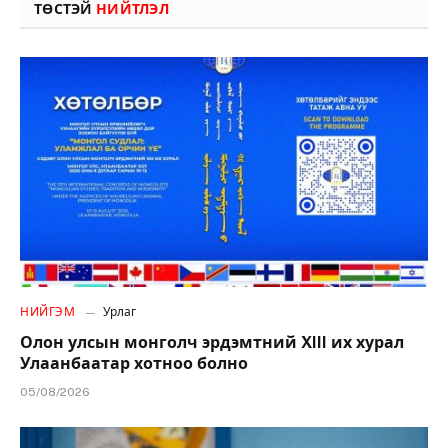
ТӨСТЭЙ
НИЙТЛЭЛ
НИЙГЭМ
Урлаг
Олон улсын монголч эрдэмтний XIII их хурал
Улаанбаатар хотноо болно
05/08/2026