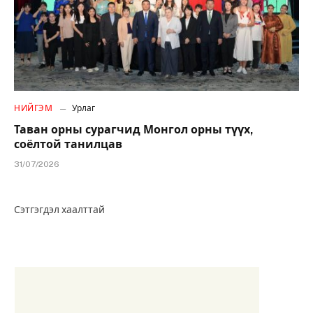
НИЙГЭМ
Урлаг
Таван орны сурагчид Монгол орны түүх,
соёлтой танилцав
31/07/2026
Сэтгэгдэл хаалттай