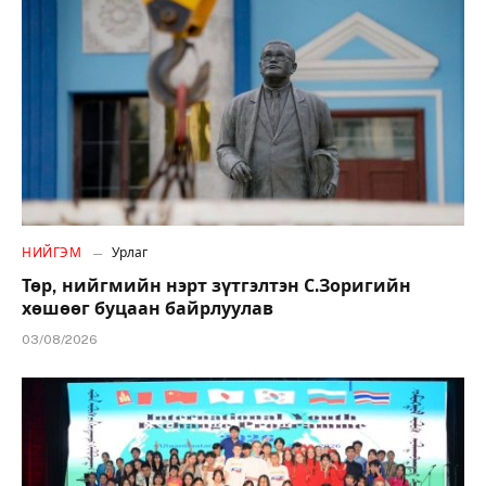
НИЙГЭМ
Урлаг
Төр, нийгмийн нэрт зүтгэлтэн С.Зоригийн
хөшөөг буцаан байрлуулав
03/08/2026