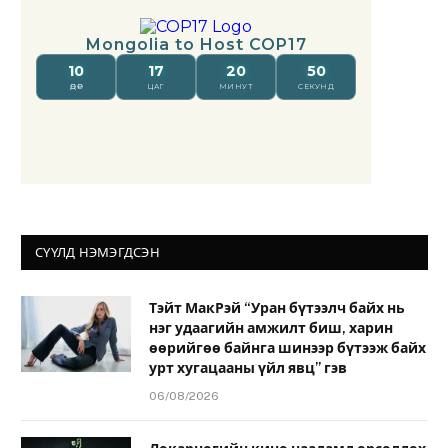
СҮҮЛД НЭМЭГДСЭН
Тэйт МакРэй “Уран бүтээлч байх нь
нэг удаагийн амжилт биш, харин
өөрийгөө байнга шинээр бүтээж байх
урт хугацааны үйл явц” гэв
06/08/2026