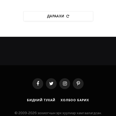
ДАРААХИ
Facebook
Twitter
Instagram
Pinterest
БИДНИЙ ТУХАЙ
ХОЛБОО БАРИХ
© 2009-2026 зохиогчын эрх хуулиар хамгаалагдсан.