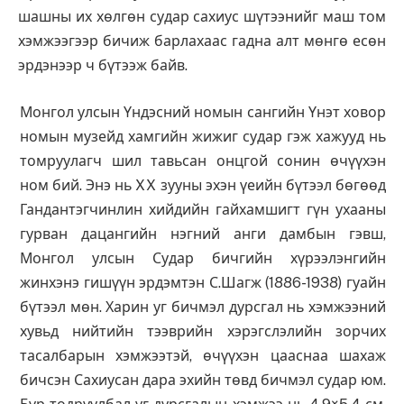
шашны их хөлгөн судар сахиус шүтээнийг маш том
хэмжээгээр бичиж барлахаас гадна алт мөнгө есөн
эрдэнээр ч бүтээж байв.
Монгол улсын Үндэсний номын сангийн Үнэт ховор
номын музейд хамгийн жижиг судар гэж хажууд нь
томруулагч шил тавьсан онцгой сонин өчүүхэн
ном бий. Энэ нь XX зууны эхэн үеийн бүтээл бөгөөд
Гандантэгчинлин хийдийн гайхамшигт гүн ухааны
гурван дацангийн нэгний анги дамбын гэвш,
Монгол улсын Судар бичгийн хүрээлэнгийн
жинхэнэ гишүүн эрдэмтэн С.Шагж (1886-1938) гуайн
бүтээл мөн. Харин уг бичмэл дурсгал нь хэмжээний
хувьд нийтийн тээврийн хэрэгслэлийн зорчих
тасалбарын хэмжээтэй, өчүүхэн цааснаа шахаж
бичсэн Сахиусан дара эхийн төвд бичмэл судар юм.