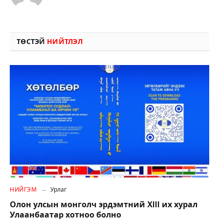
ТӨСТЭЙ
НИЙТЛЭЛ
НИЙГЭМ
Урлаг
Олон улсын монголч эрдэмтний XIII их хурал
Улаанбаатар хотноо болно