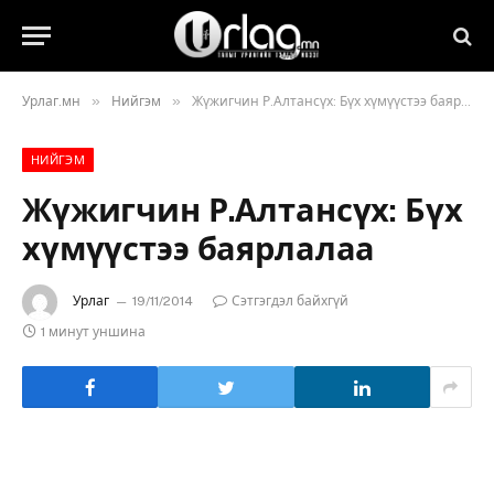
»
»
Урлаг.мн
Нийгэм
Жүжигчин Р.Алтансүх: Бүх хүмүүстээ баярлалаа
НИЙГЭМ
Жүжигчин Р.Алтансүх: Бүх
хүмүүстээ баярлалаа
Урлаг
19/11/2014
Сэтгэгдэл байхгүй
1 минут уншина