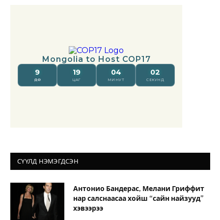
СҮҮЛД НЭМЭГДСЭН
Антонио Бандерас, Мелани Гриффит
нар салснаасаа хойш “сайн найзууд”
хэвээрээ