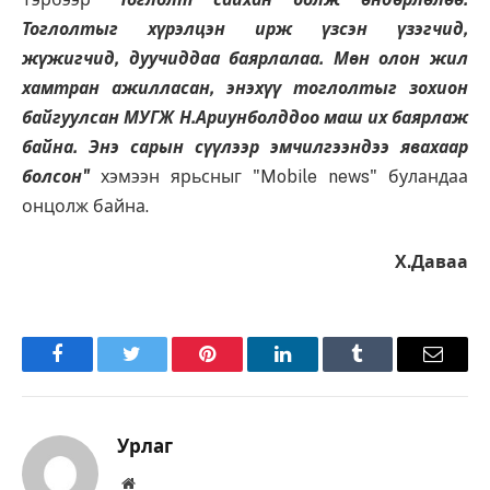
Тоглолтыг хүрэлцэн ирж үзсэн үзэгчид,
жүжигчид, дуучиддаа баярлалаа. Мөн олон жил
хамтран ажилласан, энэхүү тоглолтыг зохион
байгуулсан МУГЖ Н.Ариунболддоо маш их баярлаж
байна. Энэ сарын сүүлээр эмчилгээндээ явахаар
болсон"
хэмээн ярьсныг "Mobile news" буландаа
онцолж байна.
Х.Даваа
Facebook
Twitter
Pinterest
LinkedIn
Tumblr
Имэйл
Урлаг
Вэбсайт