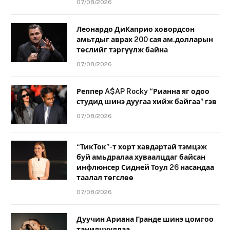
07/08/2026
Леонардо ДиКаприо ховордсон
амьтдыг аврах 200 сая ам.долларын
төслийг тэргүүлж байна
07/08/2026
Реппер A$AP Rocky “Рианна яг одоо
студид шинэ дуугаа хийж байгаа” гэв
07/08/2026
“ТикТок”-т хорт хавдартай тэмцэж
буй амьдралаа хуваалцдаг байсан
инфлюнсер Сидней Тоул 26 насандаа
таалал төгслөө
07/08/2026
Дуучин Ариана Гранде шинэ цомгоо
танилцууллаа