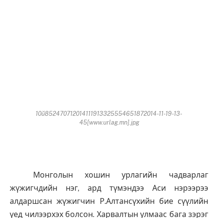
10й852470712014111913325554651872014-11-19-13-
45[www.urlag.mn].jpg
Монголын хошин урлагийн чадварлаг
жүжигчдийн нэг, ард түмэндээ Аси нэрээрээ
алдаршсан жүжигчин Р.Алтансүхийн бие сүүлийн
үед чилээрхэх болсон. Харвалтын улмаас бага зэрэг