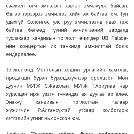
саажилт өгч эмнэлэгт хэвтэн эмчлүүлж байсан.
Өдгөө гэрээрээ эмчилгээ хийлгэж байгаа юм. Тун
удахгүй Солонгос улс руу эмчилгээнд явах гэж
байгаа бөгөөд түүний эмчилгээний зардалд
туслахаар хандивын тоглолт өчигдөр UB Palace-
ийн концертын их танхимд амжилттай болж
өндөрлөлөө.
Тоглолтонд Монголын хошин урлагийн хамтлаг,
продакшн бүрэн бүрэлдэхүүнээр оролцсон. Мөн
дуучин МУГЖ С.Жавхлан, МУГЖ Т.Ариунаа нар
хүрэлцэн ирж үзэгч түмэндээ ая дуугаа өргөлөө.
Энэхүү хандивын тоглолтын талаар
жүжигчин Р.Алтансүхтэй утсаар холбогдож
сэтгэлийн үгийг нь сонссон юм.
Тэрбээр
"Тоглолт сайхан болж өндөрлөлөө.