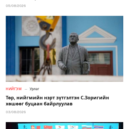
05/08/2026
НИЙГЭМ
Урлаг
Төр, нийгмийн нэрт зүтгэлтэн С.Зоригийн
хөшөөг буцаан байрлуулав
03/08/2026