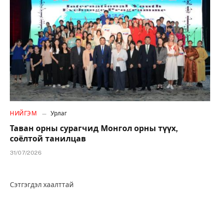
НИЙГЭМ
Урлаг
Таван орны сурагчид Монгол орны түүх,
соёлтой танилцав
31/07/2026
Сэтгэгдэл хаалттай