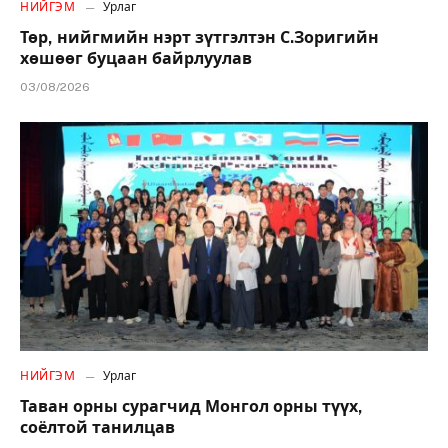
НИЙГЭМ
Урлаг
Төр, нийгмийн нэрт зүтгэлтэн С.Зоригийн
хөшөөг буцаан байрлуулав
03/08/2026
НИЙГЭМ
Урлаг
Таван орны сурагчид Монгол орны түүх,
соёлтой танилцав