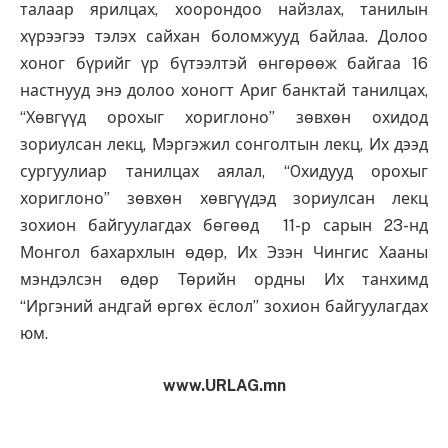
талаар ярилцах, хоорондоо найзлах, танилын
хүрээгээ тэлэх сайхан боломжууд байлаа. Долоо
хоног бүрийг үр бүтээлтэй өнгөрөөж байгаа 16
настнууд энэ долоо хоногт Ариг банктай танилцах,
“Хөвгүүд орохыг хориглоно” зөвхөн охидод
зориулсан лекц, Мэргэжил сонголтын лекц, Их дээд
сургуулиар танилцах аялал, “Oхидууд орохыг
хориглоно” зөвхөн хөвгүүдэд зориулсан лекц
зохион байгуулагдах бөгөөд 11-р сарын 23-нд
Монгол бахархлын өдөр, Их Эзэн Чингис Хааны
мэндэлсэн өдөр Төрийн ордны Их танхимд
“Иргэний андгай өргөх ёслол” зохион байгуулагдах
юм.
www.URLAG.mn