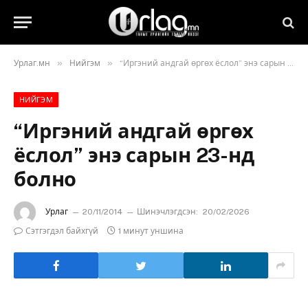
»
»
Урлаг.мн
Нийгэм
“Иргэний андгай өргөх ёслол” энэ сарын 23-нд болно
НИЙГЭМ
“Иргэний андгай өргөх
ёслол” энэ сарын 23-нд
болно
Урлаг
20/11/2014
Шинэчлэгдсэн:
20/02/2026
Сэтгэгдэл байхгүй
1 минут уншина