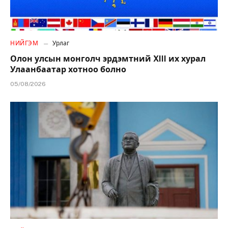
НИЙГЭМ
Урлаг
Олон улсын монголч эрдэмтний XIII их хурал
Улаанбаатар хотноо болно
05/08/2026