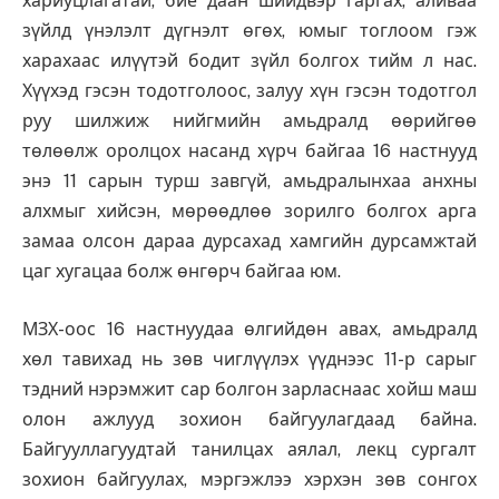
хариуцлагатай, бие даан шийдвэр гаргах, аливаа
зүйлд үнэлэлт дүгнэлт өгөх, юмыг тоглоом гэж
харахаас илүүтэй бодит зүйл болгох тийм л нас.
Хүүхэд гэсэн тодотголоос, залуу хүн гэсэн тодотгол
руу шилжиж нийгмийн амьдралд өөрийгөө
төлөөлж оролцох насанд хүрч байгаа 16 настнууд
энэ 11 сарын турш завгүй, амьдралынхаа анхны
алхмыг хийсэн, мөрөөдлөө зорилго болгох арга
замаа олсон дараа дурсахад хамгийн дурсамжтай
цаг хугацаа болж өнгөрч байгаа юм.
МЗХ-оос 16 настнуудаа өлгийдөн авах, амьдралд
хөл тавихад нь зөв чиглүүлэх үүднээс 11-р сарыг
тэдний нэрэмжит сар болгон зарласнаас хойш маш
олон ажлууд зохион байгуулагдаад байна.
Байгууллагуудтай танилцах аялал, лекц сургалт
зохион байгуулах, мэргэжлээ хэрхэн зөв сонгох