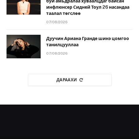
буй амьдралаа хуваалцдаг байсан
инфлюнсер Сидней Тоул 26 насандаа
таалал төгслөө
07/08/2026
Дуучин Ариана Гранде шинэ цомгоо
танилцууллаа
07/08/2026
ДАРААХИ