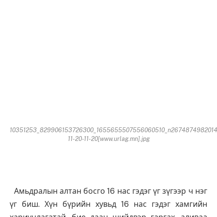
10351253_829906153726300_1655655507556060510_n2674874982014
11-20-11-20[www.urlag.mn].jpg
Амьдралын алтан босго 16 нас гэдэг үг зүгээр ч нэг
үг биш. Хүн бүрийн хувьд 16 нас гэдэг хамгийн