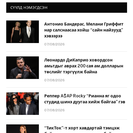
СҮҮЛД НЭМЭГДСЭН
Антонио Бандерас, Мелани Гриффит
нар салснаасаа хойш “сайн найзууд”
хэвээрээ
07/08/2026
Леонардо ДиКаприо ховордсон
амьтдыг аврах 200 сая ам.долларын
төслийг тэргүүлж байна
07/08/2026
Реппер A$AP Rocky “Рианна яг одоо
студид шинэ дуугаа хийж байгаа” гэв
07/08/2026
“ТикТок”-т хорт хавдартай тэмцэж