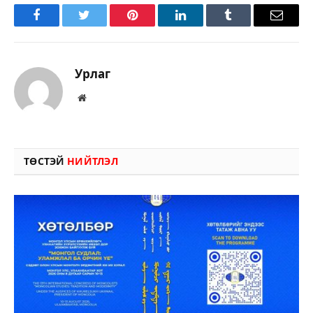
Facebook
Twitter
Pinterest
LinkedIn
Tumblr
Имэйл
Урлаг
Вэбсайт
ТӨСТЭЙ
НИЙТЛЭЛ