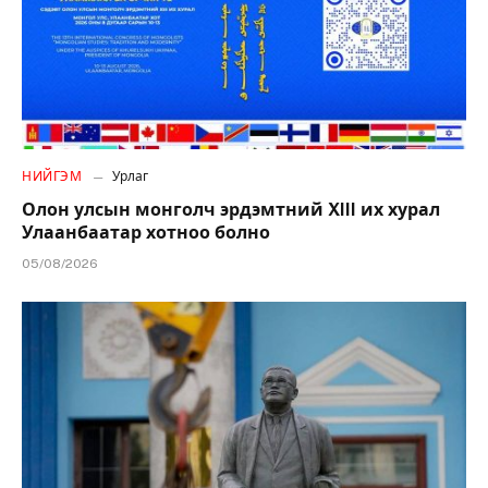
НИЙГЭМ
Урлаг
Олон улсын монголч эрдэмтний XIII их хурал
Улаанбаатар хотноо болно
05/08/2026