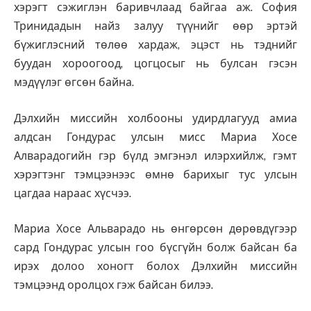
хэрэгт сэжиглэн баривчлаад байгаа аж. София
Тринидадын найз залуу түүнийг өөр эртэй
бүжиглэсний төлөө хардаж, эцэст нь тэднийг
буудан хороогоод, цогцосыг нь булсан гэсэн
мэдүүлэг өгсөн байна.
Дэлхийн миссийн холбооны удирдлагууд амиа
алдсан Гондурас улсын мисс Мариа Хосе
Алварадогийн гэр бүлд эмгэнэл илэрхийлж, гэмт
хэрэгтэнг тэмцээнээс өмнө барихыг тус улсын
цагдаа нараас хүсчээ.
Мариа Хосе Альварадо нь өнгөрсөн дөрөвдүгээр
сард Гондурас улсын гоо бүсгүйн болж байсан ба
ирэх долоо хоногт болох Дэлхийн миссийн
тэмцээнд оролцох гэж байсан билээ.