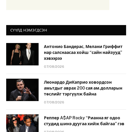
СҮҮЛД НЭМЭГДСЭН
Антонио Бандерас, Мелани Гриффит
нар салснаасаа хойш “сайн найзууд”
хэвээрээ
07/08/2026
Леонардо ДиКаприо ховордсон
амьтдыг аврах 200 сая ам.долларын
төслийг тэргүүлж байна
07/08/2026
Реппер A$AP Rocky “Рианна яг одоо
студид шинэ дуугаа хийж байгаа” гэв