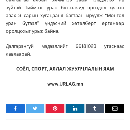
зүйтэй. Тиймээс уран бүтээлчид өргөдөл хүлээн
авах 3 сарын хугацаанд багтаан ирүүлж “Монгол
уран бүтээл” үндэсний хөтөлбөрт өргөнөөр
оролцохыг урьж байна.
Дэлгэрэнгүй мэдээллийг 99181023 утаснаас
лавлаарай.
СОЁЛ, СПОРТ, АЯЛАЛ ЖУУЛЧЛАЛЫН ЯАМ
www.URLAG.mn
Facebook
Twitter
Pinterest
LinkedIn
Tumblr
Имэйл