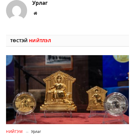
Урлаг
Вэбсайт
ТӨСТЭЙ
НИЙТЛЭЛ
НИЙГЭМ
Урлаг