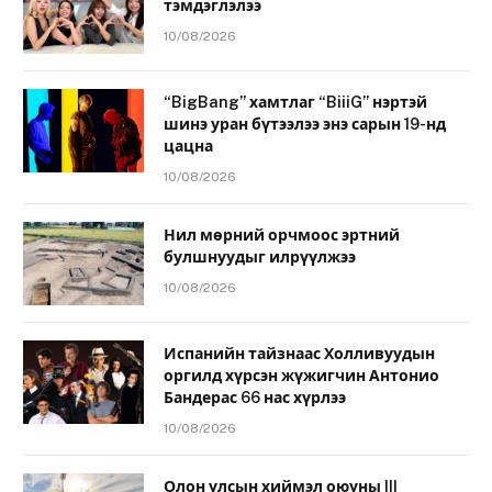
тэмдэглэлээ
10/08/2026
“BigBang” хамтлаг “BiiiG” нэртэй
шинэ уран бүтээлээ энэ сарын 19-нд
цацна
10/08/2026
Нил мөрний орчмоос эртний
булшнуудыг илрүүлжээ
10/08/2026
Испанийн тайзнаас Холливуудын
оргилд хүрсэн жүжигчин Антонио
Бандерас 66 нас хүрлээ
10/08/2026
Олон улсын хиймэл оюуны III