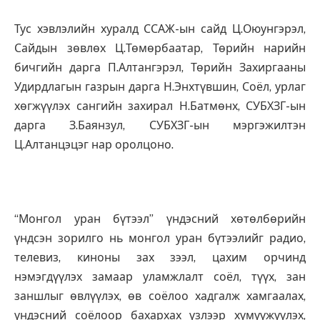
Тус хэвлэлийн хуралд ССАЖ-ын сайд Ц.Оюунгэрэл,
Сайдын зөвлөх Ц.Төмөрбаатар, Төрийн нарийн
бичгийн дарга П.Алтангэрэл, Төрийн Захиргааны
Удирдлагын газрын дарга Н.Энхтүвшин, Соёл, урлаг
хөгжүүлэх сангийн захирал Н.Батмөнх, СУБХЗГ-ын
дарга З.Баянзул, СУБХЗГ-ын мэргэжилтэн
Ц.Алтанцэцэг нар оролцоно.
“Монгол уран бүтээл” үндэсний хөтөлбөрийн
үндсэн зорилго нь монгол уран бүтээлийг радио,
телевиз, киноны зах зээл, цахим орчинд
нэмэгдүүлэх замаар уламжлалт соёл, түүх, зан
заншлыг өвлүүлэх, өв соёлоо хадгалж хамгаалах,
үндэсний соёлоор бахархах үзлээр хүмүүжүүлэх,