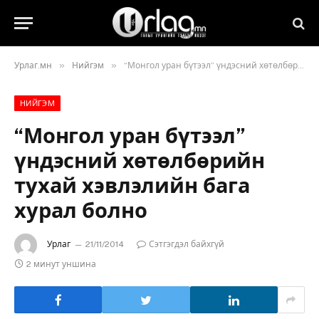
»
»
Урлаг.мн
Нийгэм
“Монгол уран бүтээл” үндэсний хөтөлбөрийн тухай хэвлэлийн бага хурал болно
НИЙГЭМ
“Монгол уран бүтээл”
үндэсний хөтөлбөрийн
тухай хэвлэлийн бага
хурал болно
Урлаг
21/11/2014
Сэтгэгдэл байхгүй
2 минут уншина