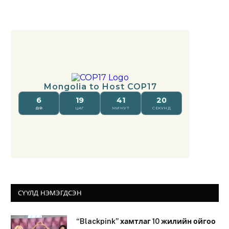
СҮҮЛД НЭМЭГДСЭН
“Blackpink” хамтлаг 10 жилийн ойгоо