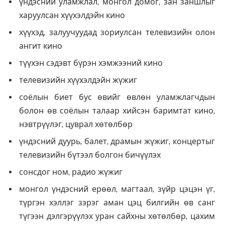
үндэсний уламжлал, монгол домог, зан заншлыг
харуулсан хүүхэлдэйн кино
хүүхэд, залуучуудад зориулсан телевизийн олон
ангит кино
түүхэн сэдэвт бүрэн хэмжээний кино
телевизийн хүүхэлдэйн жүжиг
соёлын биет бус өвийг өвлөн уламжлагчдын
болон өв соёлын талаар хийсэн баримтат кино,
нэвтрүүлэг, цуврал хөтөлбөр
үндэсний дуурь, балет, драмын жүжиг, концертыг
телевизийн бүтээл болгон бичүүлэх
сонсдог ном, радио жүжиг
монгол үндэсний ерөөл, магтаал, зүйр цэцэн үг,
түргэн хэллэг зэрэг аман цэц билгийн өв санг
түгээн дэлгэрүүлэх уран сайхны хөтөлбөр, цахим