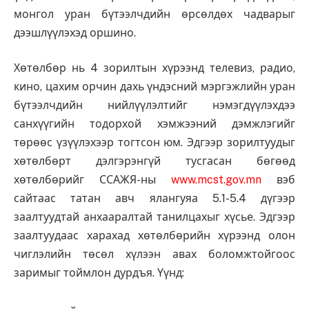
монгол уран бүтээлчдийн өрсөлдөх чадварыг
дээшлүүлэхэд оршино.
Хөтөлбөр нь 4 зорилтын хүрээнд телевиз, радио,
кино, цахим орчин дахь үндэсний мэргэжлийн уран
бүтээлчдийн нийлүүлэлтийг нэмэгдүүлэхдээ
санхүүгийн тодорхой хэмжээний дэмжлэгийг
төрөөс үзүүлэхээр тогтсон юм. Эдгээр зорилтуудыг
хөтөлбөрт дэлгэрэнгүй тусгасан бөгөөд
хөтөлбөрийг ССАЖЯ-ны
www.mcst.gov.mn
вэб
сайтаас татан авч ялангуяа 5.1-5.4 дүгээр
заалтуудтай анхааралтай танилцахыг хүсье. Эдгээр
заалтуудаас харахад хөтөлбөрийн хүрээнд олон
чиглэлийн төсөл хүлээн авах боломжтойгоос
заримыг тоймлон дурдъя. Үүнд: