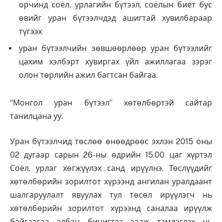
орчинд соёл, урлагийн бүтээл, соёлын биет бус
өвийг уран бүтээлчдэд ашигтай хувилбараар
түгээх
уран бүтээлчийн зөвшөөрлөөр уран бүтээлийг
цахим хэлбэрт хувиргах үйл ажиллагаа зэрэг
олон төрлийн ажил багтсан байгаа.
“Монгол уран бүтээл” хөтөлбөртэй сайтар
танилцана уу.
Уран бүтээлчид төслөө өнөөдрөөс эхлэн 2015 оны
02 дугаар сарын 26-ны өдрийн 15.00 цаг хүртэл
Соёл, урлаг хөгжүүлэх санд ирүүлнэ. Төслүүдийг
хөтөлбөрийн зорилтот хүрээнд ангилан уралдаант
шалгаруулалт явуулах тул төсөл ирүүлэгч нь
хөтөлбөрийн зорилтот хүрээнд саналаа ирүүлж
байгаагаа албан бичигтээ зааж тэмдэглэх нь