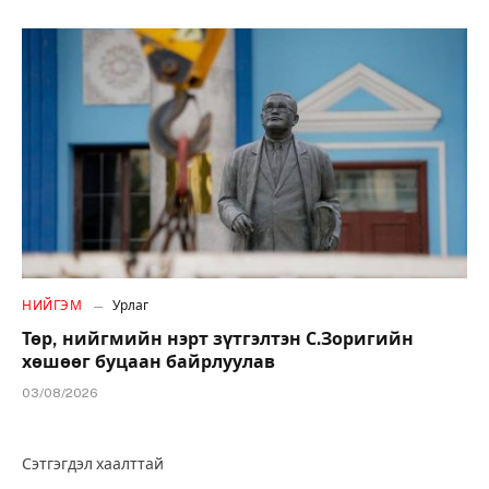
НИЙГЭМ
Урлаг
Төр, нийгмийн нэрт зүтгэлтэн С.Зоригийн
хөшөөг буцаан байрлуулав
03/08/2026
Сэтгэгдэл хаалттай