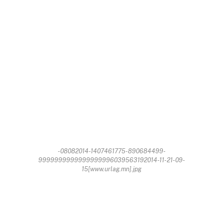
-08082014-1407461775-890684499-
9999999999999999996039563192014-11-21-09-
15[www.urlag.mn].jpg