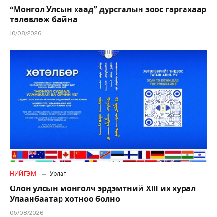
“Монгол Улсын хаад” дурсгалын зоос гаргахаар
төлөвлөж байна
10/08/2026
НИЙГЭМ
Урлаг
Олон улсын монголч эрдэмтний XIII их хурал
Улаанбаатар хотноо болно
05/08/2026