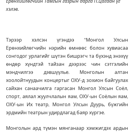
Ерөнхийлөгчийн Тамгын газрын дарга П.Цагаан үг
хэлэв.
Тэрээр хэлсэн үгэндээ “Монгол Улсын
Ерөнхийлөгчийн нэрийн өмнөөс болон хувиасаа
сонгодог урлагийг шүтэн бишрэгч та бүхэнд энэхүү
өндөр хүндтэй тайзан дээрээс чин сэтгэлийн
мэндчилгээ дэвшүүлье. Монголын алтан
хоолойтнуудын концертыг ОХУ-д зохион байгуулах
сайхан санаачилга гаргасан Монгол Улсын Соёл,
спорт, аялал жуулчлалын яам, ОХУ-ын Соёлын яам,
ОХУ-ын Их театр, Монгол Улсын Дуурь, бүжгийн
эрдмийн театрын удирдлагад баяр хүргэе.
Монголын ард түмэн мянганаар хэмжигдэх ардын