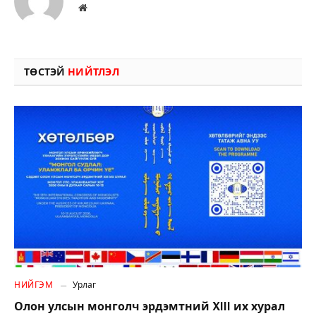
Вэбсайт
ТӨСТЭЙ
НИЙТЛЭЛ
НИЙГЭМ
Урлаг
Олон улсын монголч эрдэмтний XIII их хурал