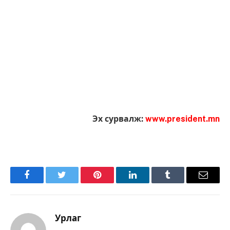
Эх сурвалж:
www.president.mn
Facebook
Twitter
Pinterest
LinkedIn
Tumblr
Имэйл
Урлаг