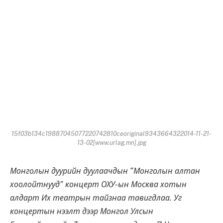
15f03b134c19887045077220742810ceoriginal9343664322014-11-21-
13-02[www.urlag.mn].jpg
Монголын дуурийн дуулаачдын “Монголын алтан
хоолойтнууд” концерт ОХУ-ын Москва хотын
алдарт Их театрын тайзнаа тавигдлаа. Уг
концертын нээлт дээр Монгол Улсын