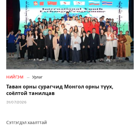
НИЙГЭМ
Урлаг
Таван орны сурагчид Монгол орны түүх,
соёлтой танилцав
31/07/2026
Сэтгэгдэл хаалттай