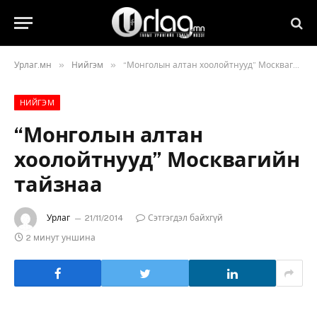
»
»
Урлаг.мн
Нийгэм
“Монголын алтан хоолойтнууд” Москвагийн тайзнаа
НИЙГЭМ
“Монголын алтан
хоолойтнууд” Москвагийн
тайзнаа
Урлаг
21/11/2014
Сэтгэгдэл байхгүй
2 минут уншина