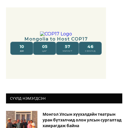
СҮҮЛД НЭМЭГДСЭН
Монгол Улсын хүүхэлдэйн театрын
уран бүтээлчид олон улсын сургалтад
хамрагдаж байна