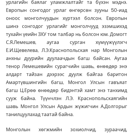
урлагийн баялаг уламжлалтайг та бүхэн мэднэ.
Европын сонгодог урлаг өнгөрсөн зууны 50-иад
оноос монголчуудын хүртээл болсон. Европын
шинэ сонгодог урлагийг монголчууд эзэмшихэд
тухайн үеийн ЗХУ том талбар нь болсон юм. Домогт
С.Я.Лемешев, аугаа сурган хүмүүжүүлэгч
Е.И.Щевелева, Л.Э.Краснопольская нар Монголын
анхны дуурийн дуулаачдын багш байсан. Аугаа
тенор Лемешевийн сурагчийн шавь, өнөөдөр энэ
алдарт тайзан дээрээс дуулж байгаа баритон
Амартүвшингийн багш, Монгол Улсын гавъяат
багш Ц.Ерөө өнөөдөр бидэнтэй хамт энэ танхимд
сууж байна. Түүнчлэн Л.Э. Краснопольскаягийн
шавь Монгол Улсын Ардын жүжигчин А.Долгорыг
танилцуулахад таатай байна.
Монголын хөгжмийн зохиолчид, зураачид,