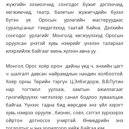
жүжгийн зохиолчид, сонгодог бүжиг дэглээчид,
хөгжимчид, театр, балетын жүжигчдийн бүхэл
бүтэн үе Оросын урлагийн мастеруудаас
суралцсаныг тэмдэглэхэд таатай байна. Дэлхийн
сонгодог урлагийг Монголд хөгжүүлэхэд Оросын
оруулсан үнэтэй хувь нэмрийг үнэлэн талархал
илэрхийлж байгааг минь хүлээн авна уу.
Монгол, Орос хоёр орон дайны үед ч, энхийн цагт
ч шалгалт давсан найрамдлын нандин холбоотой.
Хоёр орны Төрийн тэргүн Ц.Элбэгдорж, В.В.Путин
нар тогтмол уулзаж, хамтын ажиллагааг
гүнзгийрүүлэх чиглэлээр санал бодлоо хуваалцаж
байгаа. Үүнээс гадна бид өөрсдөө энэ үйл хэрэгт
хувь нэмрээ оруулж , бизнес, соёл, сэтгэл зүрхээрээ
ойртон дотносох учиртай. Өнөөдрийн энэ
тоглолтыг ч энэ зорилгоор хийж байгаа юм.