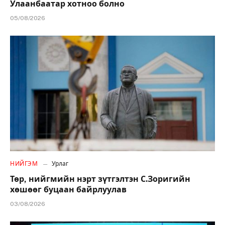
Улаанбаатар хотноо болно
05/08/2026
НИЙГЭМ
Урлаг
Төр, нийгмийн нэрт зүтгэлтэн С.Зоригийн
хөшөөг буцаан байрлуулав
03/08/2026