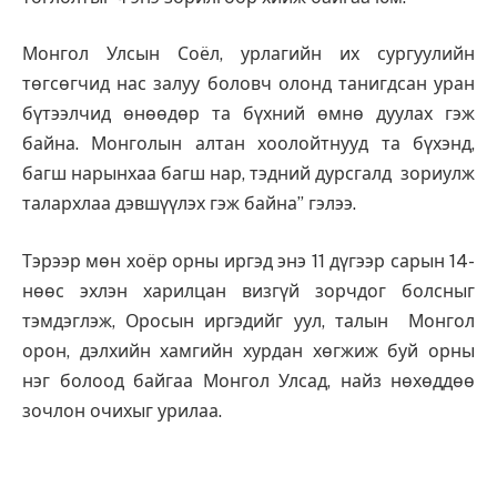
Монгол Улсын Соёл, урлагийн их сургуулийн
төгсөгчид нас залуу боловч олонд танигдсан уран
бүтээлчид өнөөдөр та бүхний өмнө дуулах гэж
байна. Монголын алтан хоолойтнууд та бүхэнд,
багш нарынхаа багш нар, тэдний дурсгалд зориулж
талархлаа дэвшүүлэх гэж байна” гэлээ.
Тэрээр мөн хоёр орны иргэд энэ 11 дүгээр сарын 14-
нөөс эхлэн харилцан визгүй зорчдог болсныг
тэмдэглэж, Оросын иргэдийг уул, талын Монгол
орон, дэлхийн хамгийн хурдан хөгжиж буй орны
нэг болоод байгаа Монгол Улсад, найз нөхөддөө
зочлон очихыг урилаа.