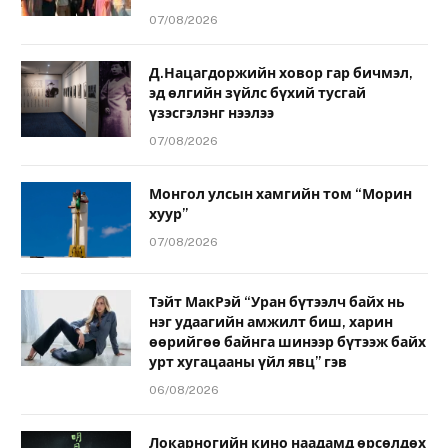
07/08/2026
Д.Нацагдоржийн ховор гар бичмэл,
эд өлгийн зүйлс бүхий тусгай
үзэсгэлэнг нээлээ
07/08/2026
Монгол улсын хамгийн том “Морин
хуур”
07/08/2026
Тэйт МакРэй “Уран бүтээлч байх нь
нэг удаагийн амжилт биш, харин
өөрийгөө байнга шинээр бүтээж байх
урт хугацааны үйл явц” гэв
06/08/2026
Локарногийн кино наадамд өрсөлдөх