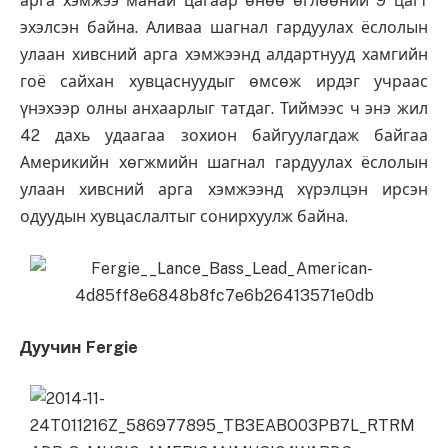
арга хэмжээ манай цагаар өнөө өглөөний 9 цагт
эхэлсэн байна. Аливаа шагнал гардуулах ёслолын
улаан хивсний арга хэмжээнд алдартнууд хамгийн
гоё сайхан хувцаснуудыг өмсөж ирдэг учраас
үнэхээр олны анхаарлыг татдаг. Тиймээс ч энэ жил
42 дахь удаагаа зохион байгуулагдаж байгаа
Америкийн хөгжмийн шагнал гардуулах ёслолын
улаан хивсний арга хэмжээнд хүрэлцэн ирсэн
одуудын хувцаслалтыг сонирхуулж байна.
Дуучин Fergie