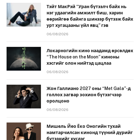
Тэйт МакРэй “Уран бүтээлч байх нь
нэг удаагийн амжилт биш, харин
өөрийгөө байнга шинээр бүтээж байх
урт хугацааны үйл явц” гэв
06/08/2026
Локарногийн кино наадамд өрсөлдөх
“The House on the Moon” киноны
хэсгийг олон нийтэд цацлаа
06/08/2026
Жон Галлиано 2027 оны “Met Gala”-д
голлох загвар зохион бүтээгчээр
оролцоно
06/08/2026
Мишель Йео Ёко Оногийн тухай
намтарчилсан кинонд түүний дүрийг
бүтээхийг хүсдэг