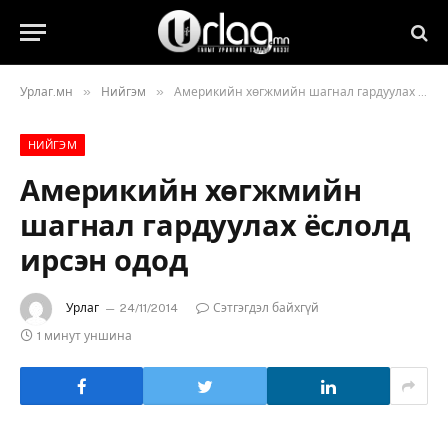
»
»
Урлаг.мн
Нийгэм
Америкийн хөгжмийн шагнал гардуулах ёслолд ирсэн одод
НИЙГЭМ
Америкийн хөгжмийн
шагнал гардуулах ёслолд
ирсэн одод
Урлаг
24/11/2014
Сэтгэгдэл байхгүй
1 минут уншина