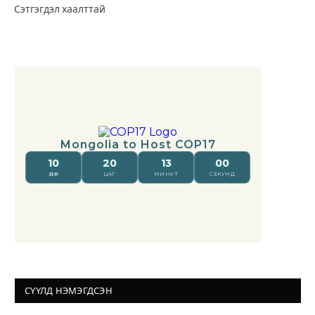
Сэтгэгдэл хаалттай
СҮҮЛД НЭМЭГДСЭН