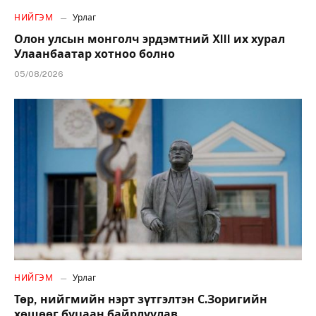
НИЙГЭМ
Урлаг
Олон улсын монголч эрдэмтний XIII их хурал
Улаанбаатар хотноо болно
05/08/2026
НИЙГЭМ
Урлаг
Төр, нийгмийн нэрт зүтгэлтэн С.Зоригийн
хөшөөг буцаан байрлуулав