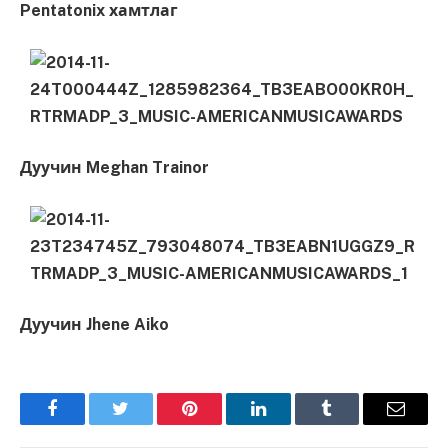
Pentatonix хамтлаг
Дуучин Meghan Trainor
Дуучин Jhene Aiko
Facebook
Twitter
Pinterest
LinkedIn
Tumblr
Имэйл