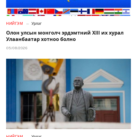
НИЙГЭМ
Урлаг
Олон улсын монголч эрдэмтний XIII их хурал
Улаанбаатар хотноо болно
05/08/2026
НИЙГЭМ
Урлаг