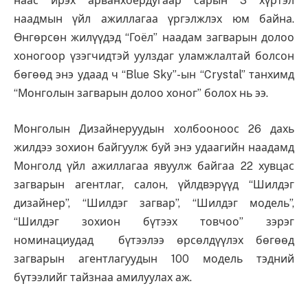
наас ирэх арванхоёрдугаар сарын 3 хүртэл
наадмын үйл ажиллагаа үргэлжлэх юм байна.
Өнгөрсөн жилүүдэд “Гоёл” наадам загварын долоо
хоногоор үзэгчидтэй уулздаг уламжлалтай болсон
бөгөөд энэ удаад ч “Blue Sky”-ын “Crystal” танхимд
“Монголын загварын долоо хоног” болох нь ээ.
Монголын Дизайнеруудын холбооноос 26 дахь
жилдээ зохион байгуулж буй энэ удаагийн наадамд
Монголд үйл ажиллагаа явуулж байгаа 22 хувцас
загварын агентлаг, салон, үйлдвэрүүд “Шилдэг
дизайнер”, “Шилдэг загвар”, “Шилдэг модель”,
“Шилдэг зохион бүтээх товчоо” зэрэг
номинациудад бүтээлээ өрсөлдүүлэх бөгөөд
загварын агентлагуудын 100 модель тэдний
бүтээлийг тайзнаа амилуулах аж.