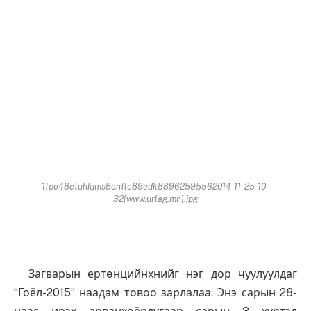
1fpo48etuhkjms8onfle89edk88962595562014-11-25-10-
32[www.urlag.mn].jpg
Загварын ертөнцийнхнийг нэг дор чуулуулдаг
“Гоёл-2015” наадам товоо зарлалаа. Энэ сарын 28-