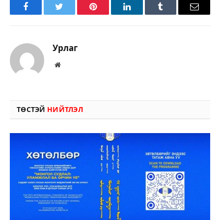
Facebook
Twitter
Pinterest
LinkedIn
Tumblr
Имэйл
Урлаг
Вэбсайт
ТӨСТЭЙ
НИЙТЛЭЛ