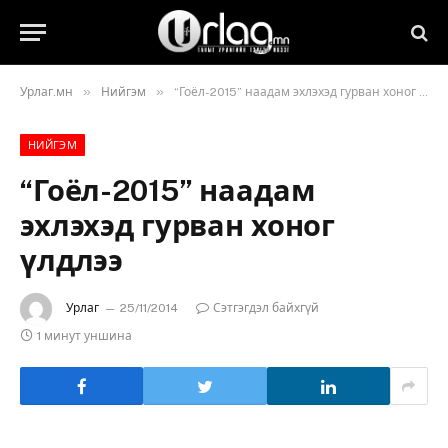
»
»
Урлаг.мн
Нийгэм
“Гоёл-2015” наадам эхлэхэд гурван хоног үлдлээ
НИЙГЭМ
“Гоёл-2015” наадам
эхлэхэд гурван хоног
үлдлээ
Урлаг
25/11/2014
Сэтгэгдэл байхгүй
1 минут уншина