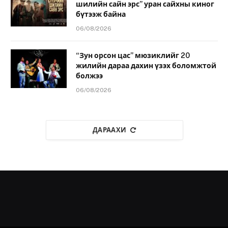
шилийн сайн эрс” уран сайхны киног
бүтээж байна
06/08/2026
“Зун орсон цас” мюзиклийг 20
жилийн дараа дахин үзэх боломжтой
болжээ
06/08/2026
ДАРААХИ