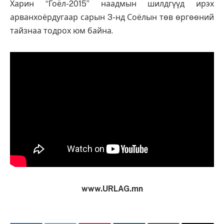
Харин “Гоёл-2015” наадмын шилдгүүд ирэх
арванхоёрдугаар сарын 3-нд Соёлын төв өргөөний
тайзнаа тодрох юм байна.
www.URLAG.mn