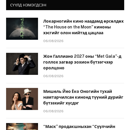
СҮҮЛД НЭМЭГДСЭН
Локарногийн кино наадамд өрсөлдөх
“The House on the Moon” киноны
хэсгийг олон нийтэд цацлаа
06/08/2026
Жон Галлиано 2027 оны “Met Gala”-д
голлох загвар зохион бүтээгчээр
оролцоно
06/08/2026
Мишель Йео Ёко Оногийн тухай
намтарчилсан кинонд түүний дүрийг
бүтээхийг хүсдэг
06/08/2026
“Маск” продакшныхан “Сүүлчийн