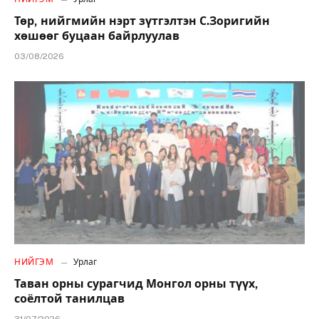
Төр, нийгмийн нэрт зүтгэлтэн С.Зоригийн
хөшөөг буцаан байрлуулав
03/08/2026
НИЙГЭМ
Урлаг
Таван орны сурагчид Монгол орны түүх,
соёлтой танилцав