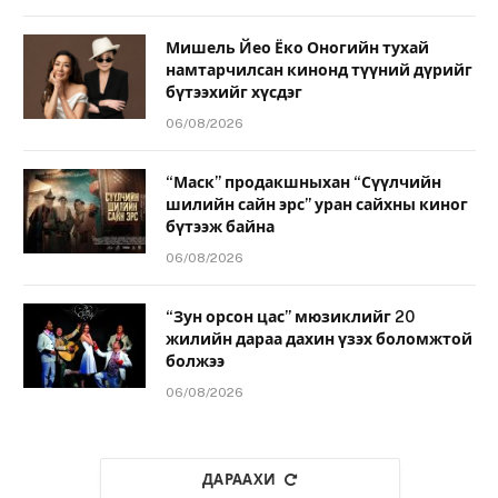
Мишель Йео Ёко Оногийн тухай
намтарчилсан кинонд түүний дүрийг
бүтээхийг хүсдэг
06/08/2026
“Маск” продакшныхан “Сүүлчийн
шилийн сайн эрс” уран сайхны киног
бүтээж байна
06/08/2026
“Зун орсон цас” мюзиклийг 20
жилийн дараа дахин үзэх боломжтой
болжээ
06/08/2026
ДАРААХИ