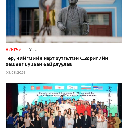
НИЙГЭМ
Урлаг
Төр, нийгмийн нэрт зүтгэлтэн С.Зоригийн
хөшөөг буцаан байрлуулав
03/08/2026