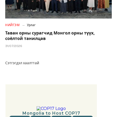
НИЙГЭМ
Урлаг
Таван орны сурагчид Монгол орны түүх,
соёлтой танилцав
31/07/2026
Сэтгэгдэл хаалттай