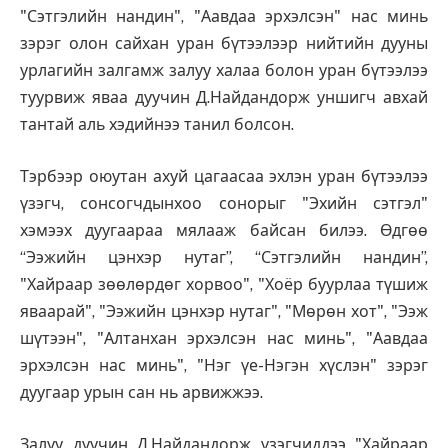
"Сэтгэлийн нандин", "Аавдаа эрхэлсэн" нас минь
зэрэг олон сайхан уран бүтээлээр нийтийн дууны
урлагийн залгамж залуу халаа болон уран бүтээлээ
туурвиж яваа дуучин Д.Найдандорж уншигч авхай
тантай аль хэдийнээ танил болсон.
Тэрбээр оюутан ахуй цагаасаа эхлэн уран бүтээлээ
үзэгч, сонсогчдынхоо сонорыг "Эхийн сэтгэл"
хэмээх дуугаараа мялааж байсан билээ. Өдгөө
“Ээжийн цэнхэр нутаг”, “Сэтгэлийн нандин”,
"Хайраар зөөлөрдөг хорвоо", "Хоёр буурлаа түшиж
яваарай", "Ээжийн цэнхэр нутаг", "Мөрөн хот", "Ээж
шүтээн", "Алтанхан эрхэлсэн нас минь", "Аавдаа
эрхэлсэн нас минь", "Нэг үе-Нэгэн хүслэн" зэрэг
дуугаар урын сан нь арвижжээ.
Залуу дуучин Д.Найдандорж үзэгчиддээ "Хайраар