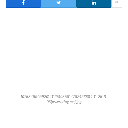
107584890992014112510556147624212014-11-25-11-
06[www.urlag.mn].jpg