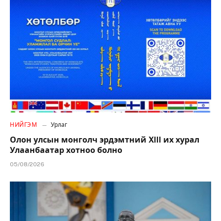
НИЙГЭМ
Урлаг
Олон улсын монголч эрдэмтний XIII их хурал
Улаанбаатар хотноо болно
05/08/2026