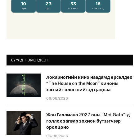
СҮҮЛД НЭМЭГДСЭН
Локарногийн кино наадамд өрсөлдөх
“The House on the Moon” киноны
хэсгийг олон нийтэд цацлаа
06/08/2026
Жон Галлиано 2027 оны “Met Gala”-д
голлох загвар зохион бүтээгчээр
оролцоно
06/08/2026