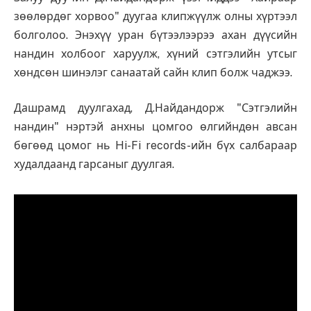
зөөлөрдөг хорвоо" дуугаа клипжүүлж олны хүртээл
болголоо. Энэхүү уран бүтээлээрээ ахан дүүсийн
нандин холбоог харуулж, хүний сэтгэлийн утсыг
хөндсөн шинэлэг санаатай сайн клип болж чаджээ.
Дашрамд дуулгахад, Д.Найдандорж "Сэтгэлийн
нандин" нэртэй анхны цомгоо өлгийндөн авсан
бөгөөд цомог нь Hi-Fi records-ийн бүх салбараар
худалдаанд гарсаныг дуулгая.