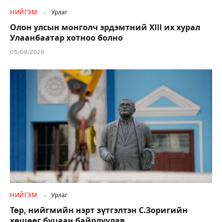
НИЙГЭМ
Урлаг
Олон улсын монголч эрдэмтний XIII их хурал
Улаанбаатар хотноо болно
05/08/2026
НИЙГЭМ
Урлаг
Төр, нийгмийн нэрт зүтгэлтэн С.Зоригийн
хөшөөг буцаан байрлуулав