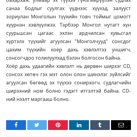
бахархаж, улмаар эх түүхээ гүнзгийрүүлэн судлах
санаа бодлыг суулгах үүднээс хүүхэд, залууст
зориулан Монголын түүхийн товч тоймыг цомогт
хүүрнэн хэвлүүлжээ. Тэрбээр Монгол нутагт хүн
суурьшсан цагаас эхлэн ардчилсан хувьсгал
хүртэлх түүхийг агуулсан "Монголчууд" сонсдог
цахим түүхийн хоёр дахь хэвлэлтээ уншигч,
сонсогчдоо толилуулхад бэлэн болгосон байна.
Хоёр дахь удаагийн хэвлэлт нь дөрвөн ширхэг CD,
сонсох хөтөч гэх мэт олон олон шинэлэг зүйлсийг
агуулсан бөгөөд эх түүхээ сонирхогч, судлагчийн
ширээний ном болно гэдэгт итгэлтэй байна. CD-
ний нээлт маргааш болно.
Facebook
Twitter
Pinterest
LinkedIn
Tumblr
Имэйл