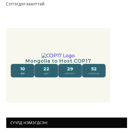
Сэтгэгдэл хаалттай
СҮҮЛД НЭМЭГДСЭН