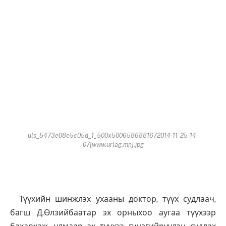
uls_5473e08e5c05d_1_500x5006586881672014-11-25-14-
07[www.urlag.mn].jpg
Түүхийн шинжлэх ухааны доктор, түүх судлаач,
багш Д.Өлзийбаатар эх орныхоо аугаа түүхээр