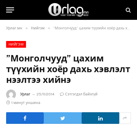
»
»
Урлаг.мн
Нийгэм
”Монголчууд” цахим түүхийн хоёр дахь хэвлэлт нээлтээ хийнэ
НИЙГЭМ
”Монголчууд” цахим
түүхийн хоёр дахь хэвлэлт
нээлтээ хийнэ
Урлаг
25/11/2014
Сэтгэгдэл байхгүй
1 минут уншина