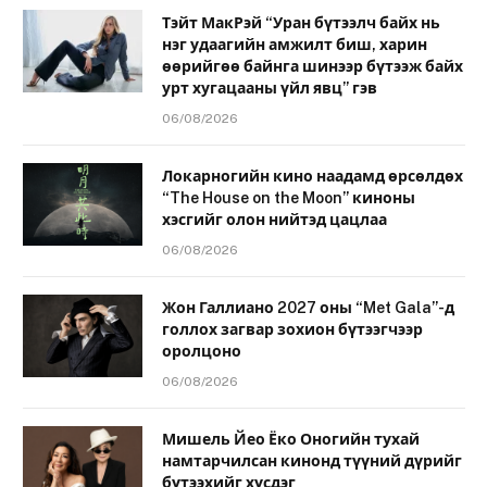
Тэйт МакРэй “Уран бүтээлч байх нь
нэг удаагийн амжилт биш, харин
өөрийгөө байнга шинээр бүтээж байх
урт хугацааны үйл явц” гэв
06/08/2026
Локарногийн кино наадамд өрсөлдөх
“The House on the Moon” киноны
хэсгийг олон нийтэд цацлаа
06/08/2026
Жон Галлиано 2027 оны “Met Gala”-д
голлох загвар зохион бүтээгчээр
оролцоно
06/08/2026
Мишель Йео Ёко Оногийн тухай
намтарчилсан кинонд түүний дүрийг
бүтээхийг хүсдэг