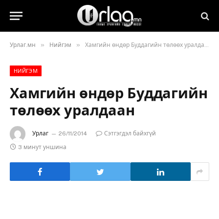
»
»
Урлаг.мн
Нийгэм
Хамгийн өндөр Буддагийн төлөөх уралдаан
НИЙГЭМ
Хамгийн өндөр Буддагийн
төлөөх уралдаан
Урлаг
26/11/2014
Сэтгэгдэл байхгүй
3 минут уншина