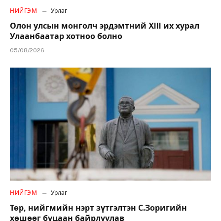
НИЙГЭМ
Урлаг
Олон улсын монголч эрдэмтний XIII их хурал
Улаанбаатар хотноо болно
05/08/2026
НИЙГЭМ
Урлаг
Төр, нийгмийн нэрт зүтгэлтэн С.Зоригийн
хөшөөг буцаан байрлуулав