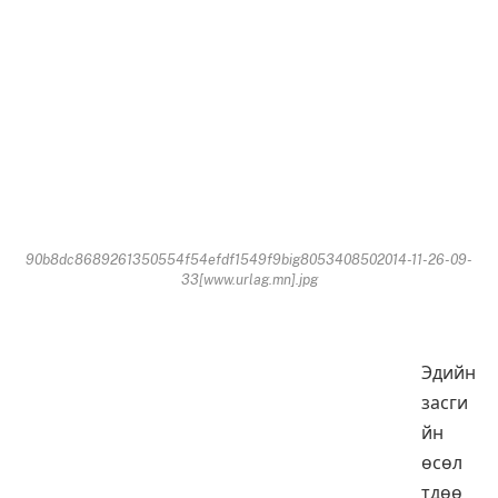
90b8dc8689261350554f54efdf1549f9big8053408502014-11-26-09-
33[www.urlag.mn].jpg
Эдийн
засги
йн
өсөл
т­дөө