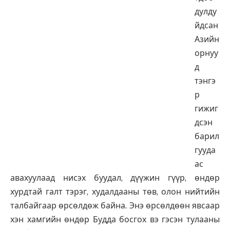
дулду
йдсан
Азийн
орнуу
д
тэнгэ
р
гижиг
дсэн
барил
гууда
ас
авахуулаад нисэх буудал, дүүжин гүүр, өндөр
хурдтай галт тэрэг, худалдааны төв, олон нийтийн
талбайгаар өрсөлдөж байна. Энэ өрсөлдөөн явсаар
хэн хамгийн өндөр Будда босгох вэ гэсэн тулааны