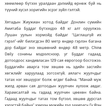
хөөмлөөр бүтээх уралдаан дэлхийд өрнөж буй нь
түүний хүсэл зоригийн эсрэг зүйл гэлтэй.
Хятадын Жиужиан хотод байдаг Донлин сүмийн
Амитаба Буддаг бүтээхдээ 48 кг алт оруулжээ.
Лушан уулын хормойд байдаг “Цаглашгүй их
гэрэл”-ийг билэгдсэн 80 метр өндөр гэрлэн багана
дор байдаг энэ хөшөөний өндөр 48 метр. China
Daily сонины мэдээлснээр, уг Буддаг гадаад,
дотоодоос хандивласан 129 сая еврогоор босгожээ.
Буддагийн аварга том хөшөө нь эдийн засгийн
хөгжлийг харуулаад зогсохгүй, аялагч жуулчдыг
татах нэг хөшүүрэг болж өгдөг байна. “Манай муж
жилд арван сая дотоодын жуулчин хүлээж авдаг.
Харамсалтай нь гадаад жуулчин цөөхөн байна.
Гадаад жуулчдыг татах том бүтээл, хөшөө дурсгал
хэрэгтэй байна” хэмээн мужийн дэд захирагч Гу Фэн