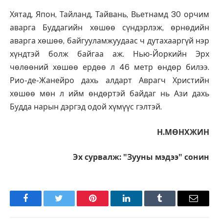
Хятад, Япон, Тайланд, Тайвань, Вьетнамд 30 орчим
аварга Буддагийн хөшөө сүндэрлэж, өрнөдийн
аварга хөшөө, байгууламжуудаас ч дутахааргүй нэр
хүндтэй болж байгаа аж. Нью-Йоркийн Эрх
чөлөөний хөшөө ердөө л 46 метр өндөр билээ.
Рио-де-Жанейро дахь алдарт Аврагч Христийн
хөшөө мөн л ийм өндөртэй байдаг нь Ази дахь
Будда нарын дэргэд одой хүмүүс гэлтэй.
Н.МӨНХЖИН
Эх сурвалж: "Зууны мэдээ" сонин
Facebook
Twitter
Pinterest
LinkedIn
Tumblr
Имэйл