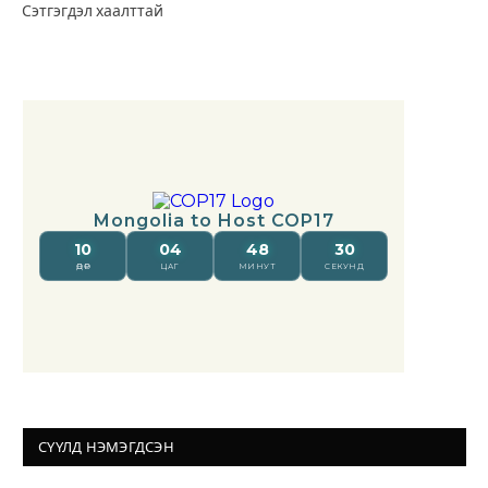
Сэтгэгдэл хаалттай
СҮҮЛД НЭМЭГДСЭН