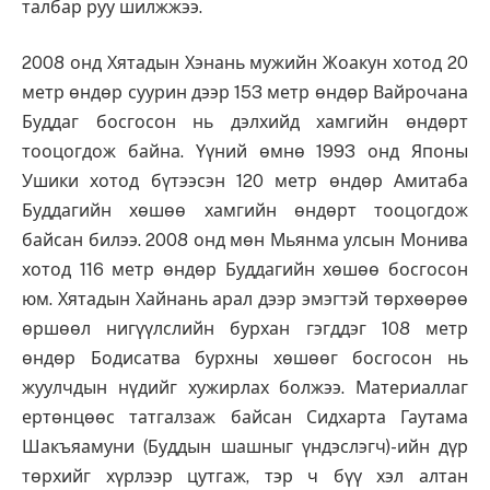
талбар руу шилжжээ.
2008 онд Хятадын Хэнань мужийн Жоакун хотод 20
метр өндөр суурин дээр 153 метр өндөр Вайрочана
Буддаг босгосон нь дэлхийд хамгийн өндөрт
тооцогдож байна. Үүний өмнө 1993 онд Японы
Ушики хотод бүтээсэн 120 метр өндөр Амитаба
Буддагийн хөшөө хамгийн өндөрт тооцогдож
байсан билээ. 2008 онд мөн Мьянма улсын Монива
хотод 116 метр өндөр Буддагийн хөшөө босгосон
юм. Хятадын Хайнань арал дээр эмэгтэй төрхөөрөө
өршөөл нигүүлслийн бурхан гэгддэг 108 метр
өндөр Бодисатва бурхны хөшөөг босгосон нь
жуулчдын нүдийг хужирлах болжээ. Материаллаг
ертөнцөөс татгалзаж байсан Сидхарта Гаутама
Шакъяамуни (Буддын шашныг үндэслэгч)-ийн дүр
төрхийг хүрлээр цутгаж, тэр ч бүү хэл алтан