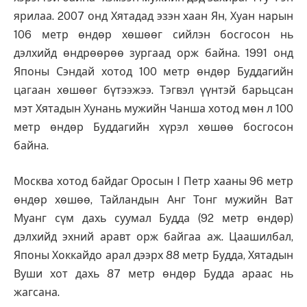
ярилаа. 2007 онд Хятадад эзэн хаан Ян, Хуан нарын
106 метр өндөр хөшөөг сийлэн босгосон нь
дэлхийд өндрөөрөө зургаад орж байна. 1991 онд
Японы Сэндай хотод 100 метр өндөр Буддагийн
цагаан хөшөөг бүтээжээ. Тэгвэл үүнтэй барьцсан
мэт Хятадын Хунань мужийн Чанша хотод мөн л 100
метр өндөр Буддагийн хүрэл хөшөө босгосон
байна.
Москва хотод байдаг Оросын I Петр хааны 96 метр
өндөр хөшөө, Тайландын Анг Тонг мужийн Ват
Муанг сүм дахь суумал Будда (92 метр өндөр)
дэлхийд эхний аравт орж байгаа аж. Цаашилбал,
Японы Хоккайдо арал дээрх 88 метр Будда, Хятадын
Вуши хот дахь 87 метр өндөр Будда араас нь
жагсана.