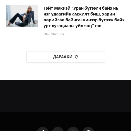
Тэйт МакРэй “Уран бүтээлч байх нь
нэг удаагийн амжилт биш, харин
өөрийгөө байнга шинээр бүтээж байх
урт хугацааны үйл явц” гэв
06/08/2026
ДАРААХИ