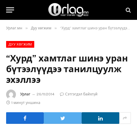
»
»
Урлаг.мн
Дуу хөгжим
“Хурд” хамтлаг шинэ уран бүтээлүүдээ танилцуулж эхэллээ
ДУУ ХӨГЖИМ
“Хурд” хамтлаг шинэ уран
бүтээлүүдээ танилцуулж
эхэллээ
Урлаг
26/11/2014
Сэтгэгдэл байхгүй
1 минут уншина