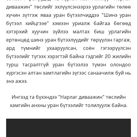
диваажин" төслийг эхлүүлсэнээрээ урлагийн төлөө
хүчин зүтгэж яваа уран бүтээлчиддээ "Шинэ уран
бүтээл хийцгээе" хэмээн уриалж байгаа бөгөөд
хэтэрхий хуучин зүйлээ малтах биш урлагийн
ертөнцөд шинэ уран бүтээлүүдийг төрүүлэн гаргаж,
ард түмнийг ухааруулсан, соён гэгээрүүлсэн
бүтээлийг түгээх хэрэгтэй байна гэдгийг 20 жилийн
турш тасралтгүй уран бүтээлээ түмэн олондоо
хүргэсэн алтан хамтлагийн зүгээс санаачилж буй нь
энэ ажээ.
Ингээд та бүхэндээ "Нарлаг диваажин" төслийн
хамгийн анхны уран бүтээлийг толилуулж байна.