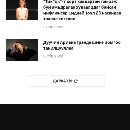
“ТикТок”-т хорт хавдартай тэмцэж
буй амьдралаа хуваалцдаг байсан
инфлюнсер Сидней Тоул 26 насандаа
таалал төгслөө
07/08/2026
Дуучин Ариана Гранде шинэ цомгоо
танилцууллаа
07/08/2026
ДАРААХИ