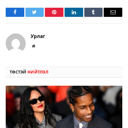
Facebook
Twitter
Pinterest
LinkedIn
Tumblr
Имэйл
Урлаг
Вэбсайт
ТӨСТЭЙ
НИЙТЛЭЛ