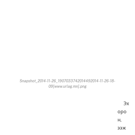
Snapshot_2014-11-26_1907033742014492014-11-26-18-
09[www.urlag.mn].png
Эх
оро
н,
ээж