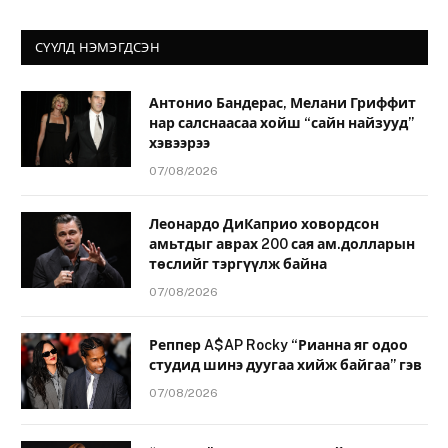
СҮҮЛД НЭМЭГДСЭН
Антонио Бандерас, Мелани Гриффит
нар салснаасаа хойш “сайн найзууд”
хэвээрээ
07/08/2026
Леонардо ДиКаприо ховордсон
амьтдыг аврах 200 сая ам.долларын
төслийг тэргүүлж байна
07/08/2026
Реппер A$AP Rocky “Рианна яг одоо
студид шинэ дуугаа хийж байгаа” гэв
07/08/2026