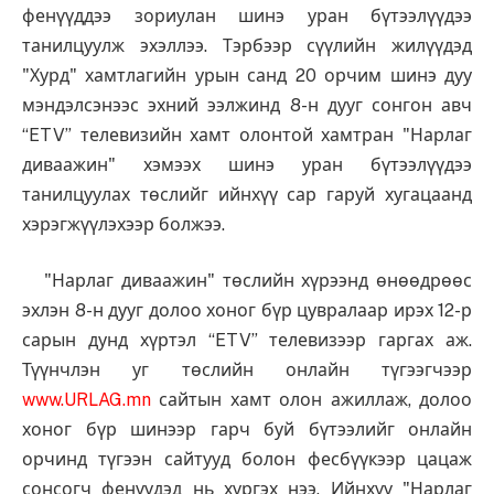
фенүүддээ зориулан шинэ уран бүтээлүүдээ
танилцуулж эхэллээ. Тэрбээр сүүлийн жилүүдэд
"Хурд" хамтлагийн урын санд 20 орчим шинэ дуу
мэндэлсэнээс эхний ээлжинд 8-н дууг сонгон авч
“ETV” телевизийн хамт олонтой хамтран "Нарлаг
диваажин" хэмээх шинэ уран бүтээлүүдээ
танилцуулах төслийг ийнхүү сар гаруй хугацаанд
хэрэгжүүлэхээр болжээ.
"Нарлаг диваажин" төслийн хүрээнд өнөөдрөөс
эхлэн 8-н дууг долоо хоног бүр цувралаар ирэх 12-р
сарын дунд хүртэл “ETV” телевизээр гаргах аж.
Түүнчлэн уг төслийн онлайн түгээгчээр
www.URLAG.mn
сайтын хамт олон ажиллаж, долоо
хоног бүр шинээр гарч буй бүтээлийг онлайн
орчинд түгээн сайтууд болон фесбүүкээр цацаж
сонсогч фенүүдэд нь хүргэх нээ. Ийнхүү "Нарлаг