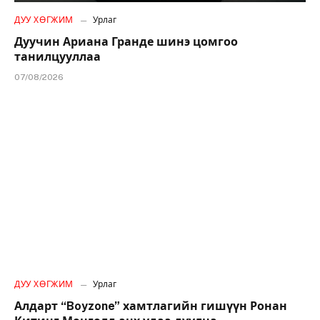
ДУУ ХӨГЖИМ
Урлаг
Дуучин Ариана Гранде шинэ цомгоо
танилцууллаа
07/08/2026
ДУУ ХӨГЖИМ
Урлаг
Алдарт “Boyzone” хамтлагийн гишүүн Ронан