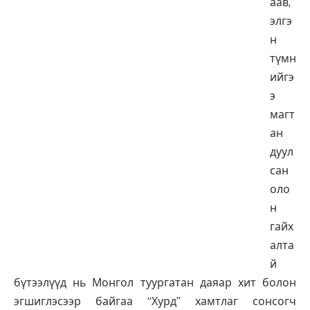
аав,
элгэ
н
түмн
ийгэ
э
магт
ан
дуул
сан
оло
н
гайх
алта
й
бүтээлүүд нь Монгол туургатан даяар хит болон
эгшиглэсээр байгаа “Хурд” хамтлаг сонсогч