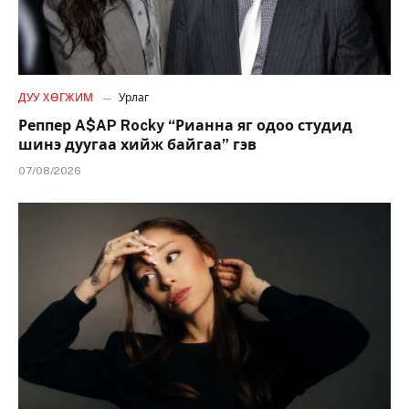
ДУУ ХӨГЖИМ
Урлаг
Реппер A$AP Rocky “Рианна яг одоо студид
шинэ дуугаа хийж байгаа” гэв
07/08/2026