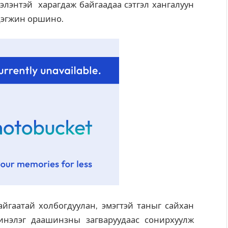
гэлэнтэй харагдаж байгаадаа сэтгэл хангалуун
 дэгжин оршино.
йгаатай холбогдуулан, эмэгтэй таныг сайхан
инэлэг даашинзны загваруудаас сонирхуулж