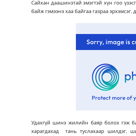
Сайхан даашинзтай эмэгтэй хүн гоо үзэс
байж гэмээнэ хаа байгаа газраа эрхэмсэг,
Удахгүй шинэ жилийн баяр болох гэж ба
харагдахад тань туслахаар шилдэг, ш