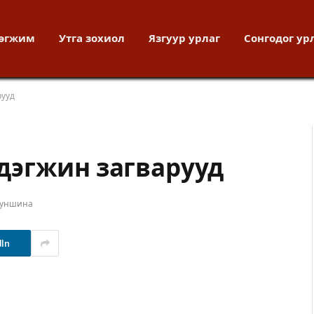
хөгжим
Утга зохиол
Язгуур урлаг
Сонгодог ур
рууд
дэгжин загварууд
 уншина
dIn