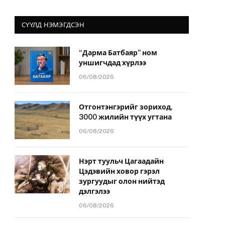
СҮҮЛД НЭМЭГДСЭН
“Дарма Батбаяр” ном
уншигчдад хүрлээ
06/08/2026
Отгонтэнгэрийг зориход,
3000 жилийн түүх угтана
06/08/2026
Нэрт туульч Цагаадайн
Цэдэвийн ховор гэрэл
зургуудыг олон нийтэд
дэлгэлээ
06/08/2026