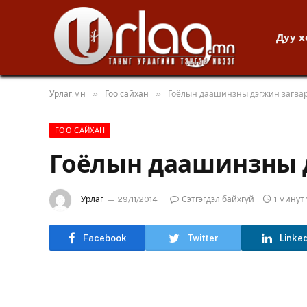
Дуу 
»
»
Урлаг.мн
Гоо сайхан
Гоёлын даашинзны дэгжин загва
ГОО САЙХАН
Гоёлын даашинзны 
Урлаг
29/11/2014
Сэтгэгдэл байхгүй
1 минут
Facebook
Twitter
Linke