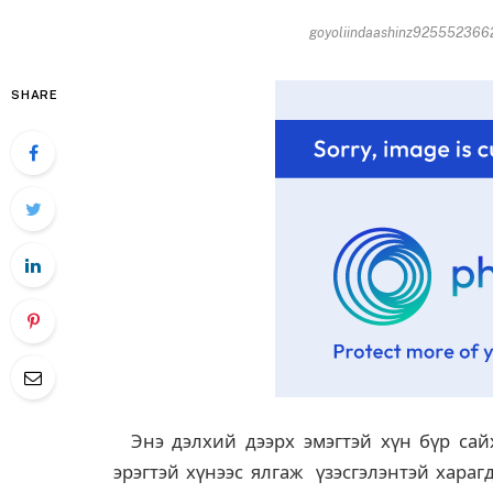
goyoliindaashinz9255523662
SHARE
Энэ дэлхий дээрх эмэгтэй хүн бүр сайх
эрэгтэй хүнээс ялгаж үзэсгэлэнтэй хара