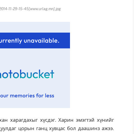
014-11-29-15-45[www.urlag.mn].jpg
ан харагдахыг хүсдэг. Харин эмэгтэй хүнийг
гдуулдаг цорын ганц хувцас бол даашинз ажээ.