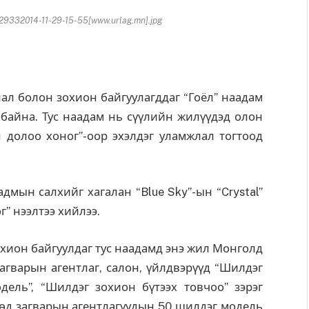
9332014-11-29-15-55[www.urlag.mn].jpg
 болон зохион байгуулагддаг “Гоёл” наадам
 байна. Тус наадам нь сүүлийн жилүүдэд олон
 долоо хоног”-оор эхэлдэг уламжлал тогтоод
адмын салхийг хагалан “Blue Sky”-ын “Crystal”
” нээлтээ хийлээ.
ион байгуулдаг тус наадамд энэ жил Монголд
загварын агентлаг, салон, үйлдвэрүүд “Шилдэг
дель”, “Шилдэг зохион бүтээх товчоо” зэрэг
өд загварын агентлагуудын 50 шилдэг модель