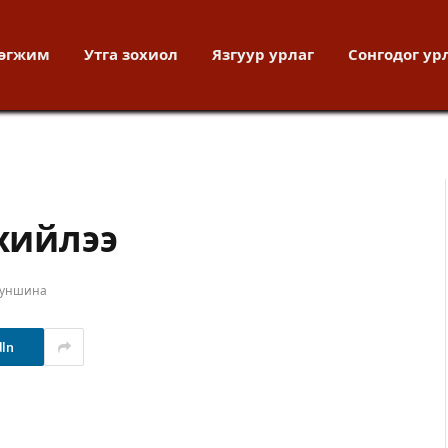
хөгжим
Утга зохиол
Язгуур урлаг
Сонгодог ур
 хийлээ
 уншина
dIn