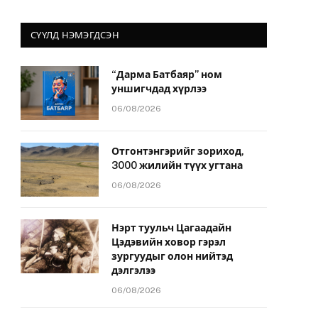
СҮҮЛД НЭМЭГДСЭН
“Дарма Батбаяр” ном
уншигчдад хүрлээ
06/08/2026
Отгонтэнгэрийг зориход,
3000 жилийн түүх угтана
06/08/2026
Нэрт туульч Цагаадайн
Цэдэвийн ховор гэрэл
зургуудыг олон нийтэд
дэлгэлээ
06/08/2026