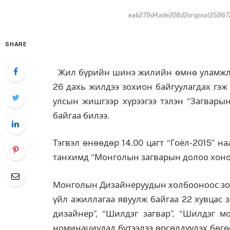
eab279d4ade208d2original258672
SHARE
Жил бүрийн шинэ жилийн өмнө уламжлал
26 дахь жилдээ зохион байгуулагдах гэж
улсын жишгээр хүрээгээ тэлэн “Загварын
байгаа билээ.
Тэгвэл өнөөдөр 14.00 цагт “Гоёл-2015” на
танхимд “Монголын загварын долоо хоног
Монголын Дизайнеруудын холбооноос зох
үйл ажиллагаа явуулж байгаа 22 хувцас 
дизайнер”, “Шилдэг загвар”, “Шилдэг мо
номинациудад бүтээлээ өрсөлдүүлэх бөгө