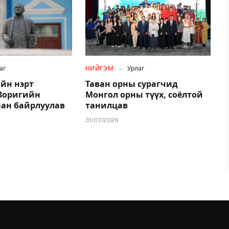
аг
НИЙГЭМ
Урлаг
йн нэрт
Таван орны сурагчид
.Зоригийн
Монгол орны түүх, соёлтой
аан байрлуулав
танилцав
31/07/2026