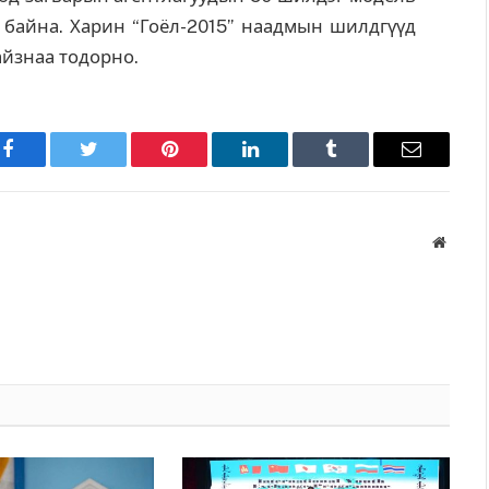
 байна. Харин “Гоёл-2015” наадмын шилдгүүд
йзнаа тодорно.
Facebook
Twitter
Pinterest
LinkedIn
Tumblr
Имэйл
Вэбса