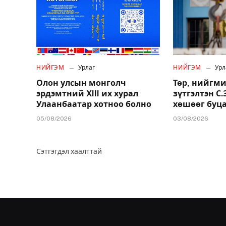
НИЙГЭМ
Урлаг
НИЙГЭМ
Урл
Олон улсын монголч
Төр, нийгми
эрдэмтний XIII их хурал
зүтгэлтэн С
Улаанбаатар хотноо болно
хөшөөг буц
05/08/2026
03/08/2026
Сэтгэгдэл хаалттай