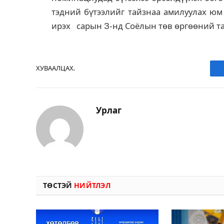
тэдний бүтээлийг тайзнаа амилуулах юм
ирэх сарын 3-нд Соёлын төв өргөөний та
ХУВААЛЦАХ.
Урлаг
ТӨСТЭЙ
НИЙТЛЭЛ