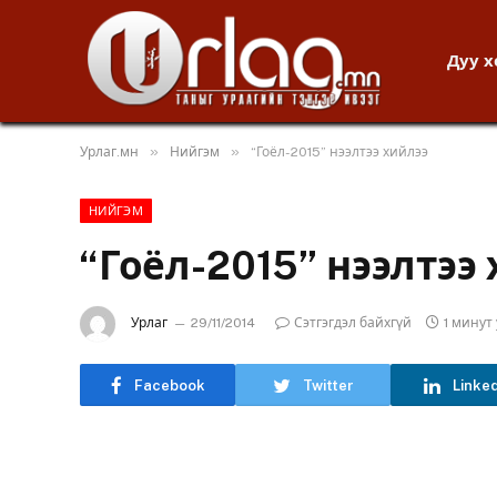
Дуу 
»
»
Урлаг.мн
Нийгэм
“Гоёл-2015” нээлтээ хийлээ
НИЙГЭМ
“Гоёл-2015” нээлтээ
Урлаг
29/11/2014
Сэтгэгдэл байхгүй
1 минут
Facebook
Twitter
Linke