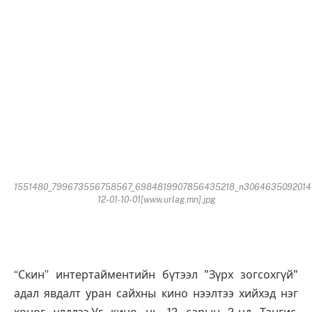
1551480_799673556758567_6984819907856435218_n3064635092014
12-01-10-01[www.urlag.mn].jpg
“Скин” интертайментийн бүтээл "Зүрх зогсохгүй"
адал явдалт уран сайхны кино нээлтээ хийхэд нэг