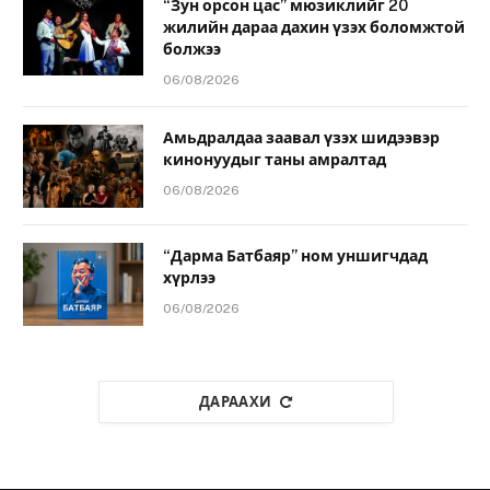
“Зун орсон цас” мюзиклийг 20
жилийн дараа дахин үзэх боломжтой
болжээ
06/08/2026
Амьдралдаа заавал үзэх шидээвэр
кинонуудыг таны амралтад
06/08/2026
“Дарма Батбаяр” ном уншигчдад
хүрлээ
06/08/2026
ДАРААХИ