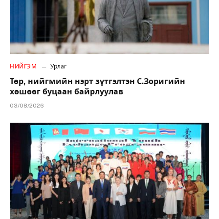
НИЙГЭМ
Урлаг
Төр, нийгмийн нэрт зүтгэлтэн С.Зоригийн
хөшөөг буцаан байрлуулав
03/08/2026