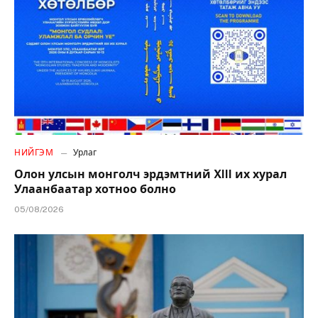
НИЙГЭМ
Урлаг
Олон улсын монголч эрдэмтний XIII их хурал
Улаанбаатар хотноо болно
05/08/2026