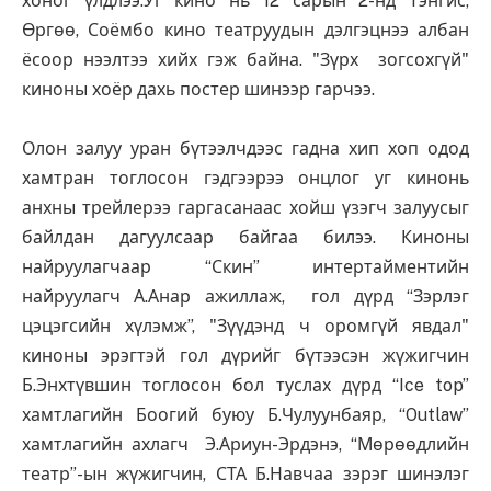
хоног үлдлээ.Уг кино нь 12 сарын 2-нд Тэнгис,
Өргөө, Соёмбо кино театруудын дэлгэцнээ албан
ёсоор нээлтээ хийх гэж байна. "Зүрх зогсохгүй"
киноны хоёр дахь постер шинээр гарчээ.
Олон залуу уран бүтээлчдээс гадна хип хоп одод
хамтран тоглосон гэдгээрээ онцлог уг кинонь
анхны трейлерээ гаргасанаас хойш үзэгч залуусыг
байлдан дагуулсаар байгаа билээ. Киноны
найруулагчаар “Скин” интертайментийн
найруулагч А.Анар ажиллаж, гол дүрд “Зэрлэг
цэцэгсийн хүлэмж”, "Зүүдэнд ч оромгүй явдал"
киноны эрэгтэй гол дүрийг бүтээсэн жүжигчин
Б.Энхтүвшин тоглосон бол туслах дүрд “Ice top”
хамтлагийн Боогий буюу Б.Чулуунбаяр, “Outlaw”
хамтлагийн ахлагч Э.Ариун-Эрдэнэ, “Мөрөөдлийн
театр”-ын жүжигчин, СТА Б.Навчаа зэрэг шинэлэг