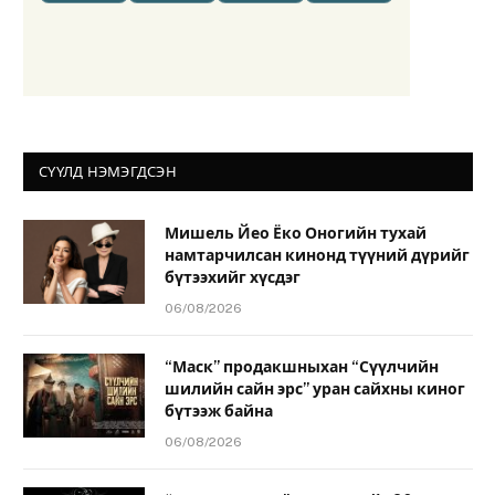
СҮҮЛД НЭМЭГДСЭН
Мишель Йео Ёко Оногийн тухай
намтарчилсан кинонд түүний дүрийг
бүтээхийг хүсдэг
06/08/2026
“Маск” продакшныхан “Сүүлчийн
шилийн сайн эрс” уран сайхны киног
бүтээж байна
06/08/2026