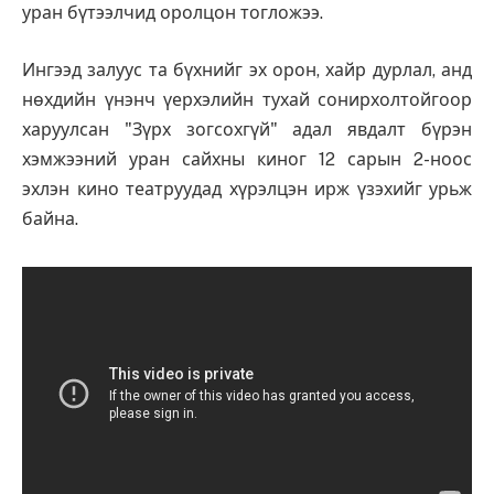
уран бүтээлчид оролцон тогложээ.
Ингээд залуус та бүхнийг эх орон, хайр дурлал, анд
нөхдийн үнэнч үерхэлийн тухай сонирхолтойгоор
харуулсан "Зүрх зогсохгүй" адал явдалт бүрэн
хэмжээний уран сайхны киног 12 сарын 2-ноос
эхлэн кино театруудад хүрэлцэн ирж үзэхийг урьж
байна.