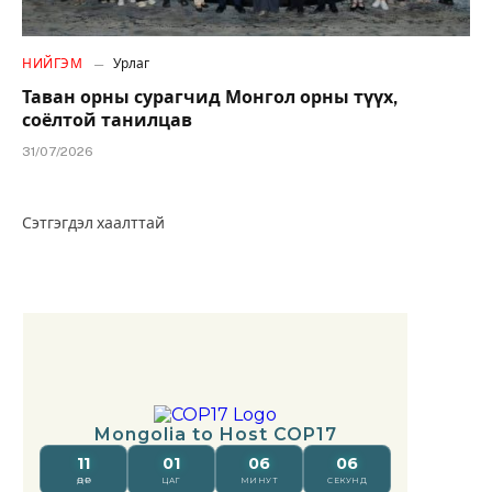
НИЙГЭМ
Урлаг
Таван орны сурагчид Монгол орны түүх,
соёлтой танилцав
31/07/2026
Сэтгэгдэл хаалттай