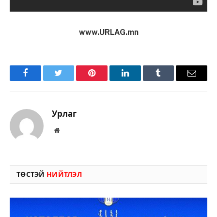
www.URLAG.mn
Facebook
Twitter
Pinterest
LinkedIn
Tumblr
Имэйл
Урлаг
Вэбсайт
ТӨСТЭЙ
НИЙТЛЭЛ