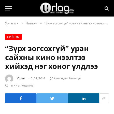
»
»
Урлаг.мн
Нийгэм
“Зүрх зогсохгүй” уран сайхны кино нээлтээ хийхэд нэг хоног үлдлээ
НИЙГЭМ
“Зүрх зогсохгүй” уран
сайхны кино нээлтээ
хийхэд нэг хоног үлдлээ
Урлаг
01/12/2014
Сэтгэгдэл байхгүй
1 минут уншина