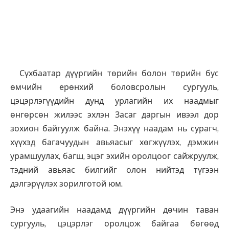
Сүхбаатар дүүргийн төрийн болон төрийн бус
өмчийн ерөнхий боловсролын сургууль,
цэцэрлэгүүдийн дунд урлагийн их наадмыг
өнгөрсөн жилээс эхлэн Засаг даргын ивээл дор
зохион байгуулж байна. Энэхүү наадам нь сурагч,
хүүхэд багачуудын авьяасыг хөгжүүлэх, дэмжин
урамшуулах, багш, эцэг эхийн оролцоог сайжруулж,
тэдний авьяас билгийг олон нийтэд түгээн
дэлгэрүүлэх зорилготой юм.
Энэ удаагийн наадамд дүүргийн дөчин таван
сургууль, цэцэрлэг оролцож байгаа бөгөөд