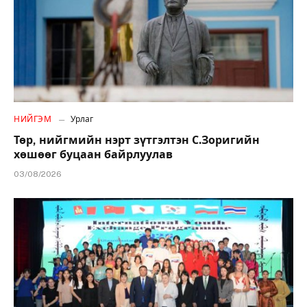
НИЙГЭМ
Урлаг
Төр, нийгмийн нэрт зүтгэлтэн С.Зоригийн
хөшөөг буцаан байрлуулав
03/08/2026