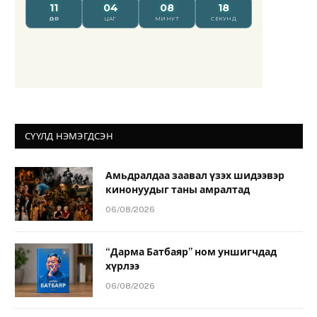
СҮҮЛД НЭМЭГДСЭН
Амьдралдаа заавал үзэх шидээвэр
кинонуудыг таны амралтад
06/08/2026
“Дарма Батбаяр” ном уншигчдад
хүрлээ
06/08/2026