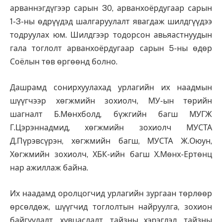
арваннэгдүгээр сарын 30, арванхоёрдугаар сарын
1-3-ны өдрүүдэд шалгаруулалт явагдаж шилдгүүдээ
тодруулах юм. Шилдгээр тодорсон авьяастнуудын
гала тоглолт арванхоёрдугаар сарын 5-ны өдөр
Соёлын төв өргөөнд болно.
Дашрамд сонирхуулахад урлагийн их наадмын
шүүгчээр хөгжмийн зохиолч, МУ-ын төрийн
шагналт Б.Мөнхболд, бүжгийн багш МУГЖ
Г.Цэрэннадмид, хөгжмийн зохиолч МУСТА
Д.Пүрэвсүрэн, хөгжмийн багш, МУСТА Ж.Оюун,
Хөгжмийн зохиолч, ХБК-ийн багш Х.Мөнх-Ертөнц
нар ажиллаж байна.
Их наадамд оролцогчид урлагийн зургаан төрлөөр
өрсөлдөж, шүүгчид тоглолтын найруулга, зохион
байгуулалт, хувцаслалт, тайзны хэрэглэл, тайзны