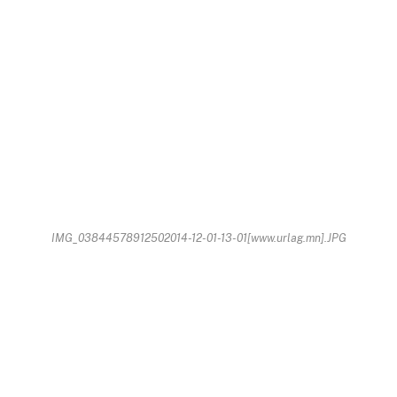
IMG_03844578912502014-12-01-13-01[www.urlag.mn].JPG