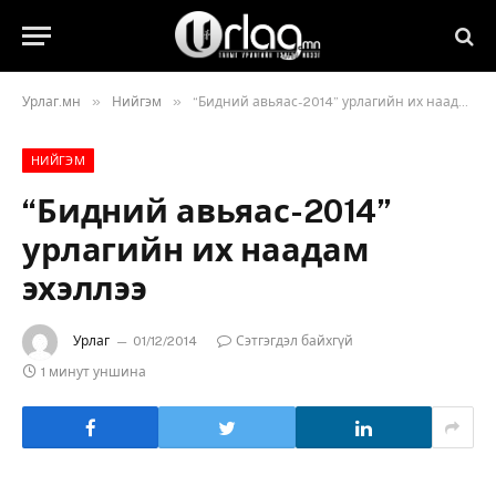
»
»
Урлаг.мн
Нийгэм
“Бидний авьяас-2014” урлагийн их наадам эхэллээ
НИЙГЭМ
“Бидний авьяас-2014”
урлагийн их наадам
эхэллээ
Урлаг
01/12/2014
Сэтгэгдэл байхгүй
1 минут уншина