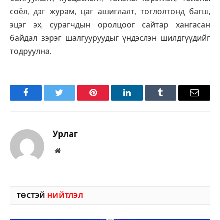
соёл, дэг журам, цаг ашиглалт, тоглолтонд багш,
эцэг эх, сурагчдын оролцоог сайтар хангасан
байдал зэрэг шалгууруудыг үндэслэн шилдгүүдийг
тодруулна.
Facebook
Twitter
Pinterest
LinkedIn
Tumblr
Имэйл
Урлаг
Вэбсайт
ТӨСТЭЙ
НИЙТЛЭЛ