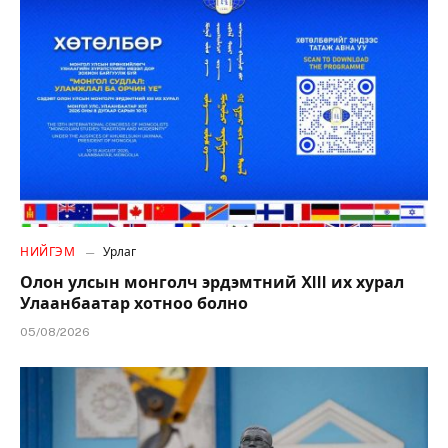
НИЙГЭМ
Урлаг
Олон улсын монголч эрдэмтний XIII их хурал
Улаанбаатар хотноо болно
05/08/2026