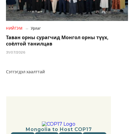
НИЙГЭМ
Урлаг
Таван орны сурагчид Монгол орны түүх,
соёлтой танилцав
31/07/2026
Сэтгэгдэл хаалттай