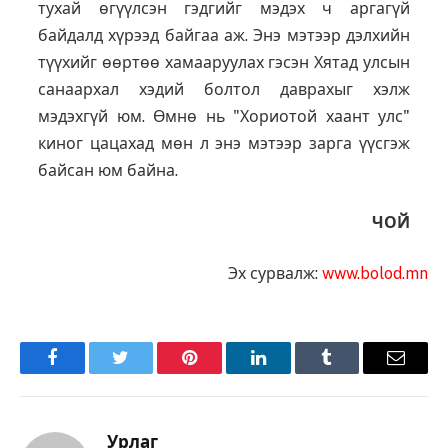
тухай өгүүлсэн гэдгийг мэдэх ч аргагүй
байдалд хүрээд байгаа аж. Энэ мэтээр дэлхийн
түүхийг өөртөө хамааруулах гэсэн Хятад улсын
санаархал хэдий болтол даврахыг хэлж
мэдэхгүй юм. Өмнө нь "Хориотой хаант улс"
киног цацахад мөн л энэ мэтээр зарга үүсгэж
байсан юм байна.
ЧОЙ
Эх сурвалж:
www.bolod.mn
Facebook
Twitter
Pinterest
LinkedIn
Tumblr
Имэйл
Урлаг