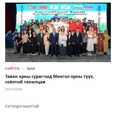
НИЙГЭМ
Урлаг
Таван орны сурагчид Монгол орны түүх,
соёлтой танилцав
31/07/2026
Сэтгэгдэл хаалттай