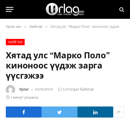
»
»
Урлаг.мн
Нийгэм
Хятад улс “Марко Поло” киноноос үүдэж зарга үүсгэжээ
НИЙГЭМ
Хятад улс “Марко Поло”
киноноос үүдэж зарга
үүсгэжээ
Урлаг
03/12/2014
Сэтгэгдэл байхгүй
1 минут уншина