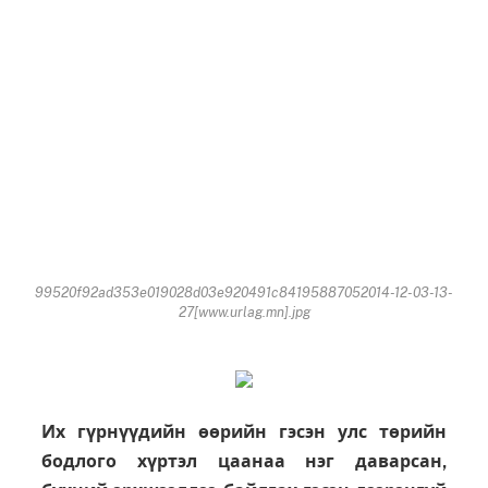
99520f92ad353e019028d03e920491c84195887052014-12-03-13-
27[www.urlag.mn].jpg
Их гүрнүүдийн өөрийн гэсэн улс төрийн
бодлого хүртэл цаанаа нэг даварсан,