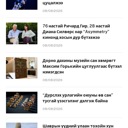
цуцалжээ
08/08/2026
76 настай Ричард Гир, 28 настай
Диана Силверс нар “Asymmetry”
кинонд хосын дүр бүтээжээ
08/08/2026
Дорно дахины музейн сан хөмрөгт
Максим Горькийн цуглуулгаас бүтээл
нэмэгдсэн
08/08/2026
“Дүрслэх урлагийн оюуны өв сан”
тусгай үзэсгэлэнг дэлгэж байна
08/08/2026
Шаврын үүдний улаан тохойн хүн