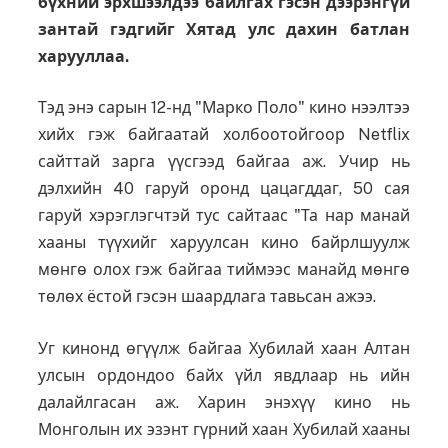
бүхний эрхшээлдээ байлгах гэсэн дээрэнгүй
зантай гэдгийг Хятад улс дахин батлан
харууллаа.
Тэд энэ сарын 12-нд "Марко Поло" кино нээлтээ
хийх гэж байгаатай холбоотойгоор Netflix
сайттай зарга үүсгээд байгаа аж. Учир нь
дэлхийн 40 гаруй оронд цацагддаг, 50 сая
гаруй хэрэглэгчтэй тус сайтаас "Та нар манай
хааны түүхийг харуулсан кино байрлшуулж
мөнгө олох гэж байгаа тиймээс манайд мөнгө
төлөх ёстой гэсэн шаардлага тавьсан ажээ.
Уг кинонд өгүүлж байгаа Хубилай хаан Алтан
улсын ордондоо байх үйл явдлаар нь ийн
далайлгасан аж. Харин энэхүү кино нь
Монголын их эзэнт гүрний хаан Хубилай хааны