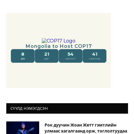
СҮҮЛД НЭМЭГДСЭН
Рок дуучин Жоан Жетт гэмтлийн
улмаас хагалгаанд орж, тоглолтуудаа