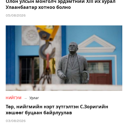
Олон улсын монголч эрдэмтний XIII их хурал
Улаанбаатар хотноо болно
05/08/2026
НИЙГЭМ
Урлаг
Төр, нийгмийн нэрт зүтгэлтэн С.Зоригийн
хөшөөг буцаан байрлуулав
03/08/2026