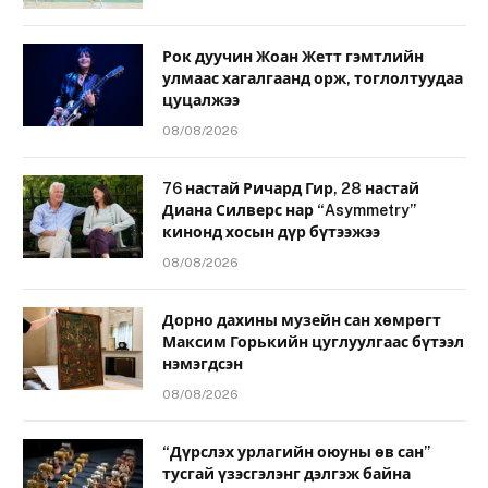
Рок дуучин Жоан Жетт гэмтлийн
улмаас хагалгаанд орж, тоглолтуудаа
цуцалжээ
08/08/2026
76 настай Ричард Гир, 28 настай
Диана Силверс нар “Asymmetry”
кинонд хосын дүр бүтээжээ
08/08/2026
Дорно дахины музейн сан хөмрөгт
Максим Горькийн цуглуулгаас бүтээл
нэмэгдсэн
08/08/2026
“Дүрслэх урлагийн оюуны өв сан”
тусгай үзэсгэлэнг дэлгэж байна