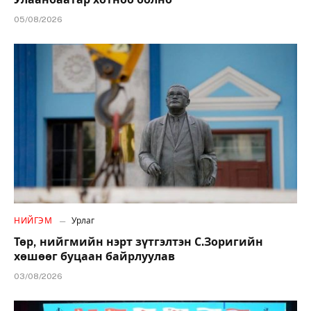
05/08/2026
НИЙГЭМ
Урлаг
Төр, нийгмийн нэрт зүтгэлтэн С.Зоригийн
хөшөөг буцаан байрлуулав
03/08/2026