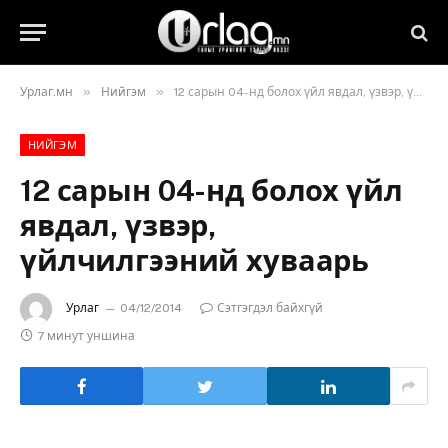
»
»
Урлаг.мн
Нийгэм
12 сарын 04-нд болох үйл явдал, үзвэр, үйлчилгээний хуваарь
НИЙГЭМ
12 сарын 04-нд болох үйл
явдал, үзвэр,
үйлчилгээний хуваарь
Урлаг
04/12/2014
Сэтгэгдэл байхгүй
7 минут уншина