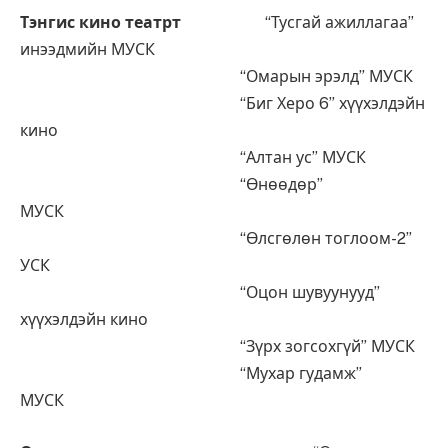
Тэнгис кино театрт
“Тусгай ажиллагаа”
инээдмийн МУСК
“Омарын эрэлд” МУСК
“Биг Херо 6” хүүхэлдэйн
кино
“Алтан ус” МУСК
“Өнөөдөр”
МУСК
“Өлсгөлөн тоглоом-2”
УСК
“Оцон шувуунууд”
хүүхэлдэйн кино
“Зүрх зогсохгүй” МУСК
“Мухар гудамж”
МУСК