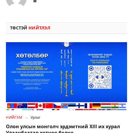
Вэбсайт
ТӨСТЭЙ
НИЙТЛЭЛ
НИЙГЭМ
Урлаг
Олон улсын монголч эрдэмтний XIII их хурал
Улаанбаатар хотноо болно