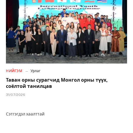
НИЙГЭМ
Урлаг
Таван орны сурагчид Монгол орны түүх,
соёлтой танилцав
31/07/2026
Сэтгэгдэл хаалттай