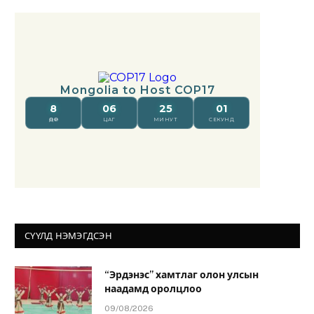
СҮҮЛД НЭМЭГДСЭН
“Эрдэнэс” хамтлаг олон улсын
наадамд оролцлоо
09/08/2026