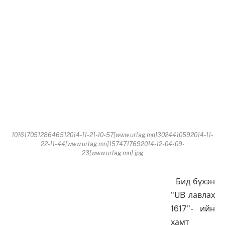
10161705128646512014-11-21-10-57[www.urlag.mn]3024410592014-11-
22-11-44[www.urlag.mn]1574717692014-12-04-09-
23[www.urlag.mn].jpg
Бид бүхэн
"UB лавлах
1617"- ийн
хамт