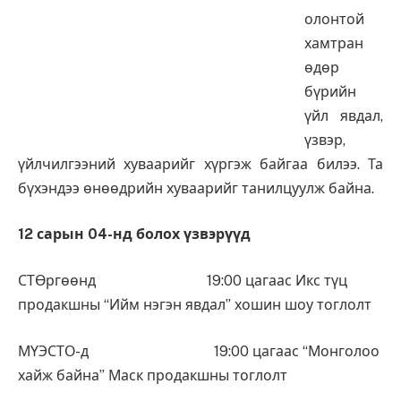
олонтой
хамтран
өдөр
бүрийн
үйл явдал,
үзвэр,
үйлчилгээний хуваарийг хүргэж байгаа билээ. Та
бүхэндээ өнөөдрийн хуваарийг танилцуулж байна.
12 сарын 04-нд болох үзвэрүүд
СТӨргөөнд 19:00 цагаас Икс түц
продакшны “Ийм нэгэн явдал” хошин шоу тоглолт
МҮЭСТО-д 19:00 цагаас “Монголоо
хайж байна” Маск продакшны тоглолт