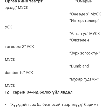
Өргөө кино театрт
“Омарын
эрэлд” МУСК
“Өнөөдөр” МУСК
“Интерсталлер”
УСК
“Алтан ус” МУСК
“Өлсгөлөн
тоглоом-2” УСК
“Зүрх зогсохгүй”
МУСК
“Dumb and
dumber to” УСК
“Мухар гудамж”
МУСК
12 сарын 04-нд болох үйл явдал
• “Хүүхдийн эрх ба бизнесийн зарчмууд” баримт