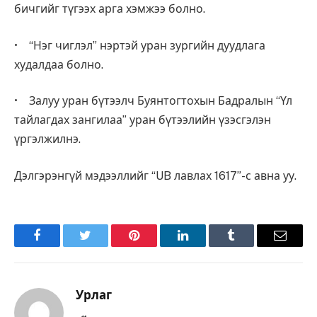
бичгийг түгээх арга хэмжээ болно.
• “Нэг чиглэл” нэртэй уран зургийн дуудлага
худалдаа болно.
• Залуу уран бүтээлч Буянтогтохын Бадралын “Үл
тайлагдах зангилаа” уран бүтээлийн үзэсгэлэн
үргэлжилнэ.
Дэлгэрэнгүй мэдээллийг “UB лавлах 1617”-с авна уу.
Facebook
Twitter
Pinterest
LinkedIn
Tumblr
Имэйл
Урлаг