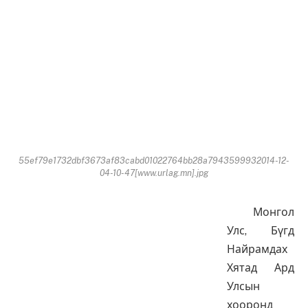
55ef79e1732dbf3673af83cabd01022764bb28a7943599932014-12-
04-10-47[www.urlag.mn].jpg
Монгол
Улс, Бүгд
Найрамдах
Хятад Ард
Улсын
хооронд