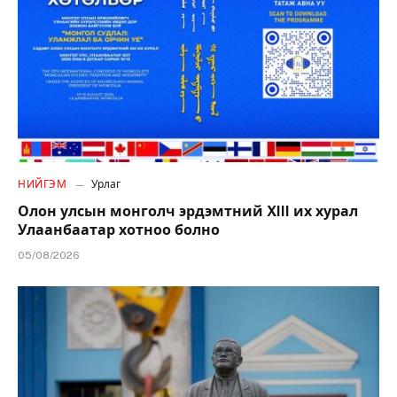
НИЙГЭМ
Урлаг
Олон улсын монголч эрдэмтний XIII их хурал
Улаанбаатар хотноо болно
05/08/2026