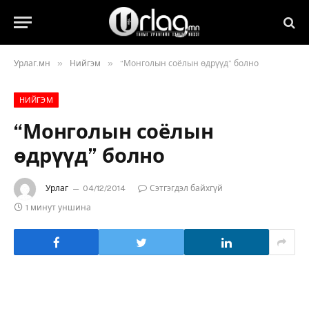
»
»
Урлаг.мн
Нийгэм
“Монголын соёлын өдрүүд” болно
НИЙГЭМ
“Монголын соёлын
өдрүүд” болно
Урлаг
04/12/2014
Сэтгэгдэл байхгүй
1 минут уншина