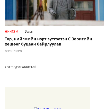
НИЙГЭМ
Урлаг
Төр, нийгмийн нэрт зүтгэлтэн С.Зоригийн
хөшөөг буцаан байрлуулав
03/08/2026
Сэтгэгдэл хаалттай