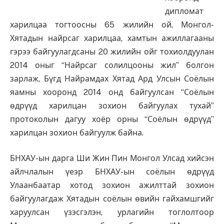
дипломат
харилцаа тогтоосны 65 жилийн ой, Монгол-
Хятадын найрсаг харилцаа, хамтын ажиллагааны
гэрээ байгуулагдсаны 20 жилийн ойг тохиолдуулан
2014 оныг “Найрсаг солилцооны жил” болгон
зарлаж, Бүгд Найрамдах Хятад Ард Улсын Соёлын
яамны хооронд 2014 онд байгуулсан “Соёлын
өдрүүд харилцан зохион байгуулах тухай”
протоколын дагуу хоёр орны “Соёлын өдрүүд”
харилцан зохион байгуулж байна.
БНХАУ-ын дарга Ши Жин Пин Монгол Улсад хийсэн
айлчлалын үеэр БНХАУ-ын соёлын өдрүүд
Улаанбаатар хотод зохион ажилттай зохион
байгуулагдаж Хятадын соёлын өвийн гайхамшгийг
харуулсан үзэсгэлэн, урлагийн тоглолтоор