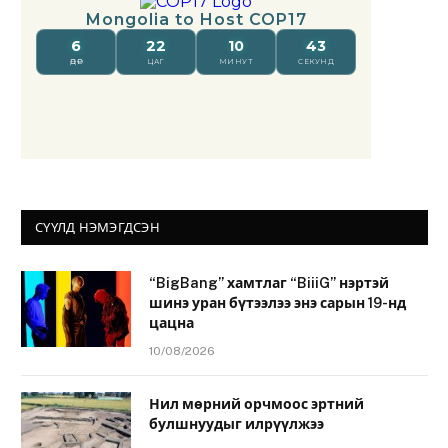
СҮҮЛД НЭМЭГДСЭН
“BigBang” хамтлаг “BiiiG” нэртэй
шинэ уран бүтээлээ энэ сарын 19-нд
цацна
10/08/2026
Нил мөрний орчмоос эртний
булшнуудыг илрүүлжээ