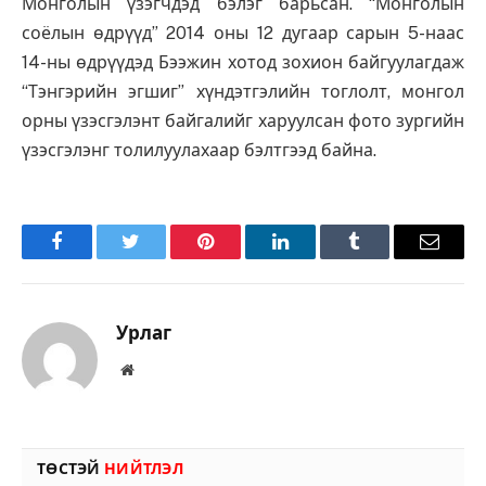
Монголын үзэгчдэд бэлэг барьсан. “Монголын
соёлын өдрүүд” 2014 оны 12 дугаар сарын 5-наас
14-ны өдрүүдэд Бээжин хотод зохион байгуулагдаж
“Тэнгэрийн эгшиг” хүндэтгэлийн тоглолт, монгол
орны үзэсгэлэнт байгалийг харуулсан фото зургийн
үзэсгэлэнг толилуулахаар бэлтгээд байна.
Facebook
Twitter
Pinterest
LinkedIn
Tumblr
Имэйл
Урлаг
Вэбсайт
ТӨСТЭЙ
НИЙТЛЭЛ