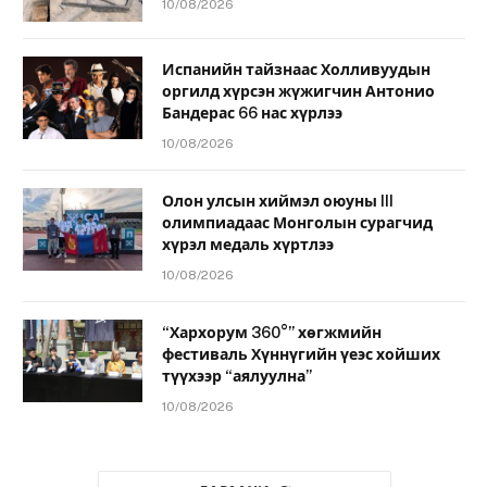
10/08/2026
Испанийн тайзнаас Холливуудын
оргилд хүрсэн жүжигчин Антонио
Бандерас 66 нас хүрлээ
10/08/2026
Олон улсын хиймэл оюуны III
олимпиадаас Монголын сурагчид
хүрэл медаль хүртлээ
10/08/2026
“Хархорум 360°” хөгжмийн
фестиваль Хүннүгийн үеэс хойших
түүхээр “аялуулна”
10/08/2026