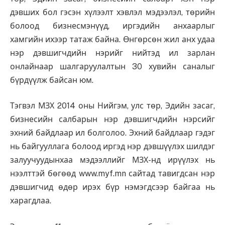
дэвших бол гэсэн хүлээлт хэвлэл мэдээлэл, төрийн
болоод бизнесмэнүүд, иргэдийн анхаарлыг
хамгийн ихээр татаж байна. Өнгөрсөн жил анх удаа
нэр дэвшигчдийн нэрийг нийтэд ил зарлан
онлайнаар шалгаруулалтын 30 хувийн саналыг
бүрдүүлж байсан юм.
Тэгвэл МЗХ 2014 оны Нийгэм, улс төр, Эдийн засаг,
бизнесийн салбарын нэр дэвшигчдийн нэрсийг
эхний байдлаар ил болголоо. Эхний байдлаар гэдэг
нь байгууллага болоод иргэд нэр дэвшүүлэх шилдэг
залуучуудынхаа мэдээллийг МЗХ-нд ирүүлэх нь
нээлттэй бөгөөд www.myf.mn сайтад тавигдсан нэр
дэвшигчид өдөр ирэх бүр нэмэгдсээр байгаа нь
харагдлаа.