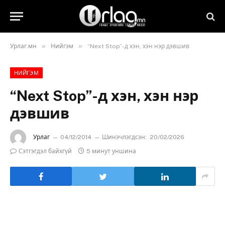
»
»
Урлаг.мн
Нийгэм
“Next Stop”-д хэн, хэн нэр дэвшив
НИЙГЭМ
“Next Stop”-д хэн, хэн нэр
дэвшив
Урлаг
04/12/2014
Шинэчлэгдсэн:
20/02/2026
Сэтгэгдэл байхгүй
5 минут уншина