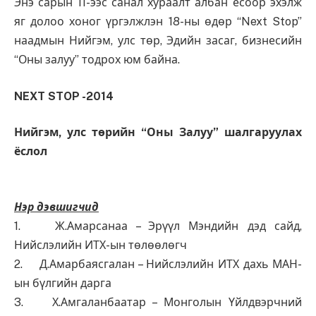
Энэ сарын 11-ээс санал хураалт албан ёсоор эхэлж
яг долоо хоног үргэлжлэн 18-ны өдөр “Next Stop”
наадмын Нийгэм, улс төр, Эдийн засаг, бизнесийн
“Оны залуу” тодрох юм байна.
NEXT STOP -2014
Нийгэм, улс төрийн “Оны Залуу” шалгаруулах
ёслол
Нэр дэвшигчид
1. Ж.Амарсанаа – Эрүүл Мэндийн дэд сайд,
Нийслэлийн ИТХ-ын төлөөлөгч
2. Д.Амарбаясгалан – Нийслэлийн ИТХ дахь МАН-
ын бүлгийн дарга
3. Х.Амгаланбаатар – Монголын Үйлдвэрчний