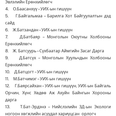
Эвлэлийн Ерөнхийлөгч
4. О.Баасанхүү – УИХ-ын гишүүн
5. Г.Байгальмаа – Барилга Хот Байгуулалтын дэд
сайд
6. Ж.Батзандан – УИХ-ын гишүүн
7. Д.Батбаяр – Монголын Оюутны Холбооны
Ерөнхийлөгч
8. Ж. Батсуурь – Сүхбаатар Аймгийн Засаг Дарга
9. Д.Батсүх – Монголын Хуульчдын Холбооны
Ерөнхийлөгч
10. Д.Батцогт – УИХ-ын гишүүн
11. М.Батчимэг – УИХ-ын гишүүн
12. Г.Баярсайхан – УИХ-ын гишүүн, УИХ-ын Байгаль
Орчин, Хүнс Хөдөө Аж Ахуйн Байнгын Хорооны
дарга
13. Т.Бат-Эрдэнэ – Нийслэлийн ЗД-ын Экологи
ногоон хөгжлийн асуудал хариуцсан орлогч