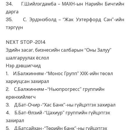
34. Г.Шийлэгдамба – МАХН-ын Нарийн Бичгийн
дарга
35. С. Эрдэнэболд – “Жак Уэтерфорд Сан”-ийн
тэргүүн
NEXT STOP -2014
Эдийн засаг, бизнесийн салбарын “Оны Залуу”
шалгаруулах ёслол
Нэр дэвшигчид
1. И.Балжинням -“Монос Групп” ХХК-ийн төсөл
хариуцсан захирал
2. С.Балжинням –“Ньюпрогресс” группийн
ерөнхийлөгч
3. Д.Бат-Очир -“Хас Банк”-ны гүйцэтгэх захирал
4. Б.Бат-Өлзий -“Цахиур” группийн гүйцэтгэх
захирал
5. Д.Батсайхан -“Төрийн банк”-ны гүйцэтгэх