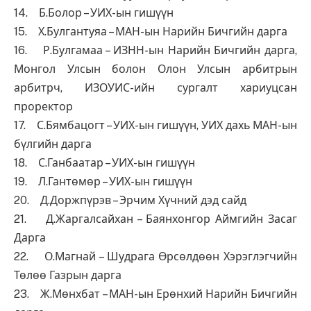
14. Б.Болор – УИХ-ын гишүүн
15. Х.Булгантуяа – МАН-ын Нарийн Бичгийн дарга
16. Р.Булгамаа – ИЗНН-ын Нарийн Бичгийн дарга,
Монгол Улсын болон Олон Улсын арбитрын
арбитрч, ИЗОУИС-ийн сургалт хариуцсан
проректор
17. С.Бямбацогт – УИХ-ын гишүүн, УИХ дахь МАН-ын
бүлгийн дарга
18. С.Ганбаатар – УИХ-ын гишүүн
19. Л.Гантөмөр – УИХ-ын гишүүн
20. Д.Доржпүрэв – Эрчим Хүчний дэд сайд
21. Д.Жаргалсайхан – Баянхонгор Аймгийн Засаг
Дарга
22. О.Магнай – Шудрага Өрсөлдөөн Хэрэглэгчийн
Төлөө Газрын дарга
23. Ж.Мөнхбат – МАН-ын Ерөнхий Нарийн Бичгийн