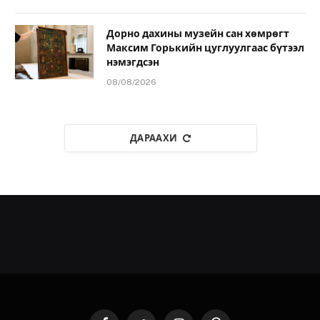
Дорно дахины музейн сан хөмрөгт
Максим Горькийн цуглуулгаас бүтээл
нэмэгдсэн
08/08/2026
ДАРААХИ