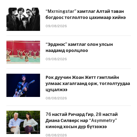
“Mxrningstar” хамтлаг Алтай таван
богдоос тоглолтоо цахимаар хийнэ
09/08/2026
“Эрдэнэс” хамтлаг олон улсын
наадамд оролцлоо
09/08/2026
Рок дуучин Жоан Жетт гэмтлийн
улмаас хагалгаанд орж, тоглолтуудаа
цуцалжээ
08/08/2026
76 настай Ричард Гир, 28 настай
Диана Силверс нар “Asymmetry”
кинонд хосын дүр бүтээжээ
08/08/2026