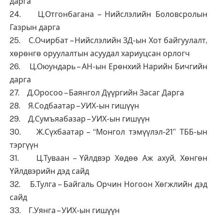
дарга
24. Ц.Отгонбагана – Нийслэлийн Боловсролын
Газрын дарга
25. С.Очирбат – Нийслэлийн ЗД-ын Хот байгуулалт,
хөрөнгө оруулалтын асуудал хариуцсан орлогч
26. Ц.Оюундарь – АН-ын Ерөнхий Нарийн Бичгийн
дарга
27. Д.Оросоо – Баянгол Дүүргийн Засаг Дарга
28. Я.Содбаатар – УИХ-ын гишүүн
29. Д.Сумъяабазар – УИХ-ын гишүүн
30. Ж.Сүхбаатар – “Монгол тэмүүлэл-21” ТББ-ын
тэргүүн
31. Ц.Туваан – Үйлдвэр Хөдөө Аж ахуй, Хөнгөн
Үйлдвэрийн дэд сайд
32. Б.Тулга – Байгаль Орчин Ногоон Хөгжлийн дэд
сайд
33. Г.Уянга – УИХ-ын гишүүн