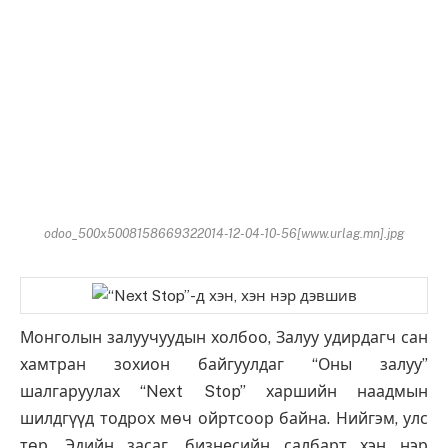
odoo_500x5008158669322014-12-04-10-56[www.urlag.mn].jpg
Монголын залуучуудын холбоо, Залуу удирдагч сан
хамтран зохион байгуулдаг “Оны залуу”
шалгаруулах “Next Stop” харшийн наадмын
шилдгүүд тодрох мөч ойртсоор байна. Нийгэм, улс
төр, Эдийн засаг, бизнесийн салбарт хэн нэр