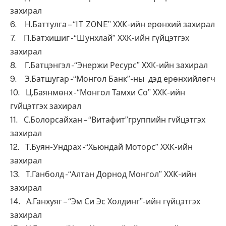
захирал
6. Н.Баттулга – “IT ZONE” ХХК-ийн ерөнхий захирал
7. П.Батхишиг -“Шунхлай” ХХК-ийн гүйцэтгэх
захирал
8. Г.Батцэнгэл -“Энержи Ресурс” ХХК-ийн захирал
9. Э.Батшугар -“Монгол Банк”-ны дэд ерөнхийлөгч
10. Ц.Баянмөнх -“Монгол Тамхи Со” ХХК-ийн
гvйцэтгэх захирал
11. С.Болорсайхан – “Витафит”группийн гvйцэтгэх
захирал
12. Т.Буян-Ундрах -“Хьюндай Моторс” ХХК-ийн
захирал
13. Т.Ганболд -“Алтан Дорнод Монгол” ХХК-ийн
захирал
14. А.Ганхуяг – “Эм Си Эс Холдинг”-ийн гүйцэтгэх
захирал