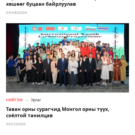
хөшөөг буцаан байрлуулав
03/08/2026
НИЙГЭМ
Урлаг
Таван орны сурагчид Монгол орны түүх,
соёлтой танилцав
31/07/2026