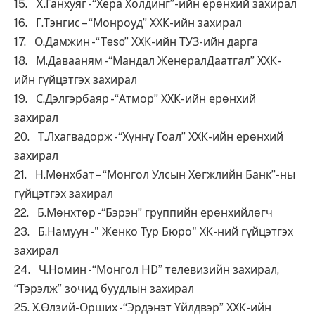
15. X.Ганхуяг -“Хера Холдинг”-ийн ерөнхий захирал
16. Г.Тэнгис – “Монроуд” ХХК-ийн захирал
17. О.Дамжин -“Teso” ХХК-ийн ТУЗ-ийн дарга
18. М.Давааням -“Мандал ЖенералДаатгал” ХХК-
ийн гүйцэтгэх захирал
19. С.Дэлгэрбаяр -“Атмор” ХХК-ийн ерөнхий
захирал
20. Т.Лхагвадорж -“Хүннү Гоал” ХХК-ийн ерөнхий
захирал
21. Н.Мөнхбат – “Монгол Улсын Хөгжлийн Банк”-ны
гүйцэтгэх захирал
22. Б.Мөнхтөр -“Бэрэн” группийн ерөнхийлөгч
23. Б.Намуун -" Женко Тур Бюро" ХК-ний гүйцэтгэх
захирал
24. Ч.Номин -“Монгол HD” телевизийн захирал,
“Тэрэлж” зочид буудлын захирал
25. Х.Өлзий-Орших -“Эрдэнэт Үйлдвэр” ХХК-ийн