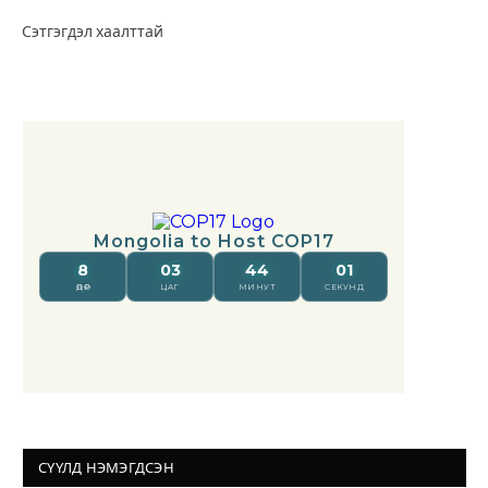
Сэтгэгдэл хаалттай
СҮҮЛД НЭМЭГДСЭН