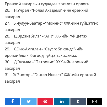
Ерөнхий захирлын худалдаа эрхэлсэн орлогч
26. Н.Учрал –“Рояал Академи”-ийн ерөнхий
захирал
27. Б.Чулуунбаатар –“Моннис” ХХК-ийн гүйцэтгэх
захирал
28. Ц.Эрдэнэбилэг – “АПУ” ХК-ийн гүйцэтгэх
захирал
29. С.Энх-Амгалан – “Саусгоби сэндс”-ийн
ерөнхийлөгч бөгөөд гүйцэтгэх захирал
30. Д.Энхмаа – “Петровис” ХХК-ийн ерөнхий
захирал
31. Ж.Энхтөр –“Гангар Инвест” ХХК-ийн ерөнхий
захирал
Facebook
Twitter
Pinterest
LinkedIn
Tumblr
Имэйл