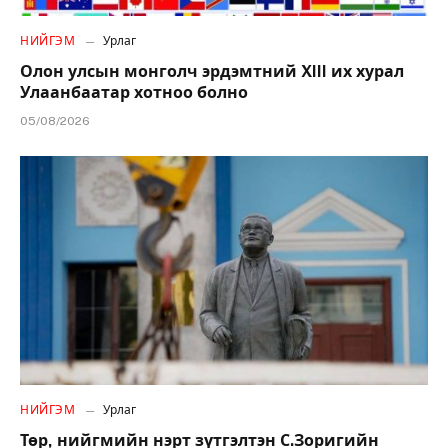
НИЙГЭМ
Урлаг
Олон улсын монголч эрдэмтний XIII их хурал
Улаанбаатар хотноо болно
05/08/2026
НИЙГЭМ
Урлаг
Төр, нийгмийн нэрт зүтгэлтэн С.Зоригийн